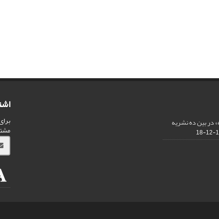
اشت
برای
 در بین ده نشریه
مشت
13