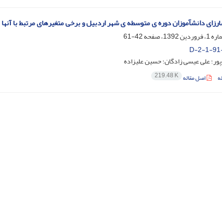
رزای دانشآموزان دوره ی متوسطه ی شهر اردبیل و برخی متغیرهای مرتبط با آنها
42-61
D-2-1-91
ور؛ علی عیسی زادگان؛ حسین علیزاده
219.48 K
ه
اصل مقاله