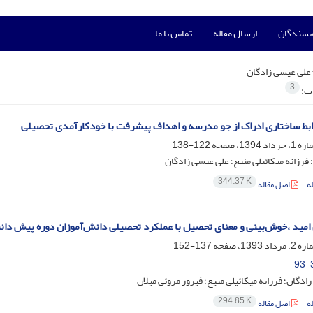
ویسندگان
ارسال مقاله
تماس با ما
علی عیسی زادگان
3
ات:
بط ساختاری ادراک از جو مدرسه و اهداف پیشرفت با خودکارآمدی تحصیلی
122-138
 فرزانه میکائیلی منیع؛ علی عیسی زادگان
344.37 K
ه
اصل مقاله
 امید ،خوش‌بینی و معنای تحصیل با عملکرد تحصیلی دانش‌آموزان دوره پیش دا
137-152
93-
ادگان؛ فرزانه میکائیلی منیع؛ فیروز مروئی میلان
294.85 K
ه
اصل مقاله