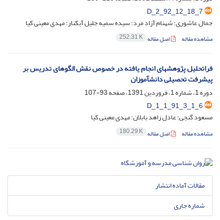
D_2_92_12_18_7
جمال عاشوری؛ شهنام آزاد مرد؛ سیده سمیه جلیل آبکنار؛ مهدی معینی کیا
252.31 K
مشاهده مقاله
اصل مقاله
فراتحلیل پژوهشهای انجام یافته در خصوص نقش الگوهای تدریس بر
پیشرفت تحصیلی دانشآموزان
دوره 1، شماره 1، فروردین 1391، صفحه
93-107
D_1_1_91_3_1_6
مسعود گنجی؛ عادل زاهد بابلان؛ مهدی معینی کیا
180.29 K
مشاهده مقاله
اصل مقاله
مقالات آماده انتشار
شماره جاری