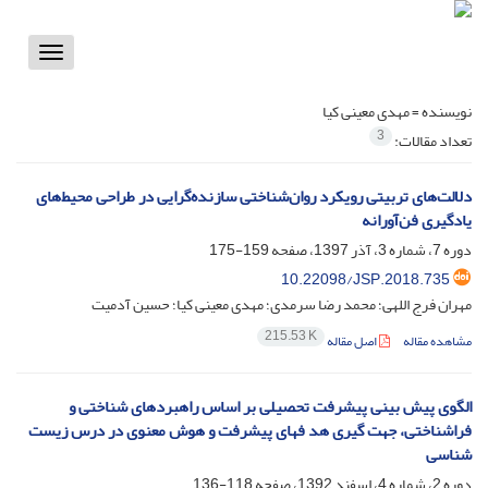
Toggle
vigation
نویسنده =
مهدی معینی کیا
3
تعداد مقالات:
دلالت‌های تربیتی رویکرد روان‌شناختی سازنده‌گرایی در طراحی محیط‌های
یادگیری فن‌آورانه
دوره 7، شماره 3، آذر 1397، صفحه
159-175
10.22098/JSP.2018.735
مهران فرج اللهی؛ محمد رضا سرمدی؛ مهدی معینی کیا؛ حسین آدمیت
215.53 K
مشاهده مقاله
اصل مقاله
الگوی پیش بینی پیشرفت تحصیلی بر اساس راهبردهای شناختی و
فراشناختی، جهت گیری هد فهای پیشرفت و هوش معنوی در درس زیست
شناسی
دوره 2، شماره 4، اسفند 1392، صفحه
118-136