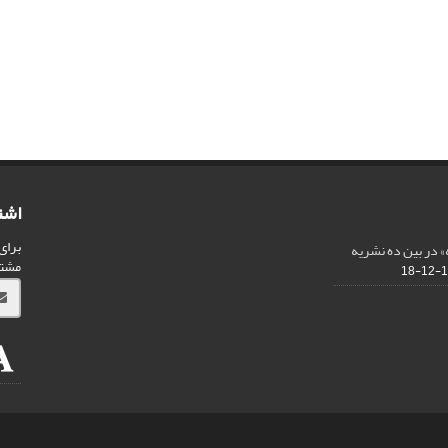
اشت
برای
 در بین ده نشریه
مشت
13