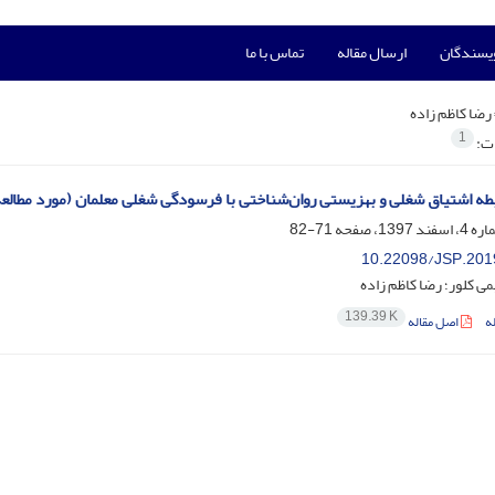
ویسندگان
ارسال مقاله
تماس با ما
رضا کاظم زاده
1
ات:
طه اشتیاق شغلی و بهزیستی روان‌شناختی با فرسودگی شغلی معلمان (مورد مطالعه
71-82
10.22098/JSP.201
 کلور؛ رضا کاظم زاده
139.39 K
ه
اصل مقاله