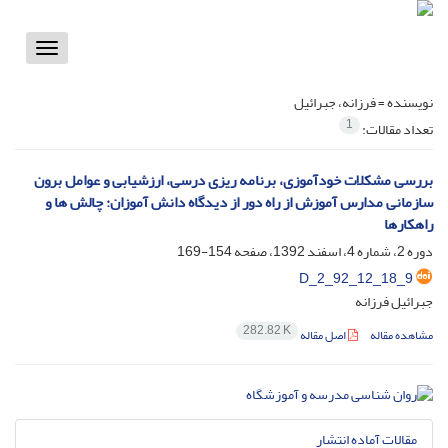
Toggle
vigation
نویسنده =
فرزانه، جبرائیل
1
تعداد مقالات:
بررسی مشکلات خودآموزی، برنامه ریزی درسی، ارزشیابی و عوامل برون
سازمانی مدارس آموزش از راه دور از دیدگاه دانش آموزان: چالش ها و
راهکارها
دوره 2، شماره 4، اسفند 1392، صفحه
154-169
D_2_92_12_18_9
جبرائیل فرزانه
282.82 K
مشاهده مقاله
اصل مقاله
مقالات آماده انتشار