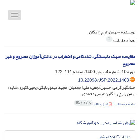
Toggle
vigation
نویسنده =
بهمن زارع زادگان
1
تعداد مقالات:
مقایسه سبک دلبستگی، شادکامی و اضطراب در دانش‌آموزان مصروع و غیر
مصروع
دوره 10، شماره 4، بهمن 1400، صفحه
111-122
10.22098/JSP.2022.1463
جهانگیر کرمی؛ حسین نجفی؛ علی احمدیان؛ مجید عیدی بایگی؛ یحیی اکبری شایه؛
بهمن زارع زادگان؛ عیسی محمدی
957.77 K
مشاهده مقاله
اصل مقاله
مقالات آماده انتشار