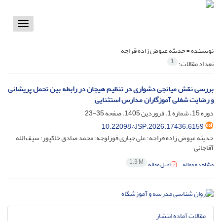
Toggle
vigation
نویسنده =
حدیثه عیوض زاده قراجه
1
تعداد مقالات:
بررسی نقش میانجی دشواری در تنظیم هیجان در رابطه بین تحمل پریشانی
و رضایت شغلی آموزگاران مدارس استثنایی
دوره 15، شماره 1، فروردین 1405، صفحه
35-23
10.22098/JSP.2026.17436.6159
حدیثه عیوض زاده قراجه؛ علی جباری قوزلوجه؛ محمد صادق خاکپور؛ سیف الله
آقاجانی
1.3 M
مشاهده مقاله
اصل مقاله
مقالات آماده انتشار