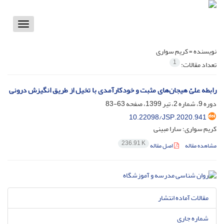
Toggle
vigation
نویسنده =
کریم سواری
1
تعداد مقالات:
رابطه علیّ هیجان‌های مثبت و خودکارآمدی با تخیل از طریق انگیزش درونی
دوره 9، شماره 2، تیر 1399، صفحه
63-83
10.22098/JSP.2020.941
کریم سواری؛ سارا مبینی
236.91 K
مشاهده مقاله
اصل مقاله
مقالات آماده انتشار
شماره جاری