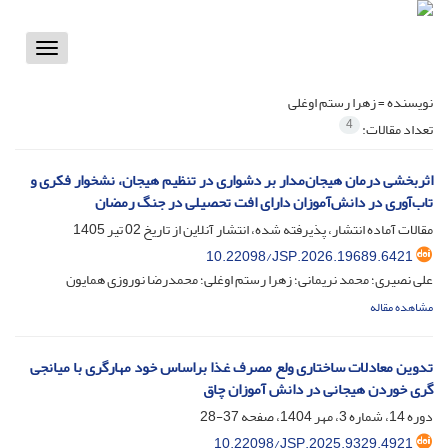
Toggle
vigation
نویسنده =
زهرا رستم اوغلی
4
تعداد مقالات:
اثربخشی درمان هیجان‌مدار بر دشواری در تنظیم هیجان، نشخوار فکری و
تاب‌آوری در دانش‌آموزان دارای افت تحصیلی در جنگ رمضان
مقالات آماده انتشار، پذیرفته شده، انتشار آنلاین از تاریخ
02 تیر 1405
10.22098/JSP.2026.19689.6421
علی نصیری؛ محمد نریمانی؛ زهرا رستم اوغلی؛ محمدرضا نوروزی همایون
مشاهده مقاله
تدوین معادلات ساختاری ولع مصرف غذا براساس خود مهارگری با میانجی
گری خوردن هیجانی در دانش آموزان چاق
دوره 14، شماره 3، مهر 1404، صفحه
37-28
10.22098/JSP.2025.9329.4921