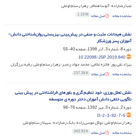
صبا رضازاده؛ آتوسا همافر؛ زهرا رستم اوغلی
1.19 M
مشاهده مقاله
اصل مقاله
نقش هیجانات مثبت و منفی در پیش‌بینی بهزیستی روان‌شناختی دانش-
آموزان پسر ورزشکار
دوره 8، شماره 3، آذر 1398، صفحه
40-55
10.22098/JSP.2019.840
بهزاد تقی پور؛ فائزه غلامی؛ محمد جواد رنجبر؛ زهرا رستم اوغلی؛ رقیه برزگران
237.38 K
مشاهده مقاله
اصل مقاله
نقش تعلل ورزی، خود تنظیم گری و باورهای فراشناختی در پیش بینی
ناگویی خلقی دانش آموزان دختر دوره ی متوسطه
دوره 2، شماره 3، مهر 1392، صفحه
76-96
D-2-3-92-7-5
زهرا رستم اوغلی؛ توکل موسی زاده؛ بابک رضازاده؛ سهیلا رستم اوغلی
343.93 K
مشاهده مقاله
اصل مقاله