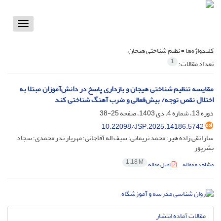
Toggle
vigation
کلیدواژه‌ها =
نظیم شناختی هیجان
1
تعداد مقالات:
مقایسه تنظیم شناختی هیجان و بازداری پاسخ در دانش‌آموزان مبتلا به
اختلال نقص توجه/ بیش‌فعالی و ضرب آهنگ شناختی کند
دوره 13، شماره 4، دی 1403، صفحه
25-38
10.22098/JSP.2025.14186.5742
سارا تقی زاده هیر؛ محمد نریمانی؛ سیف اله آقاجانی؛ مهریار ندر محمدی؛ سجاد
بشرپور
1.18 M
مشاهده مقاله
اصل مقاله
مقالات آماده انتشار