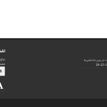
اشت
برای
 در بین ده نشریه
مشت
13