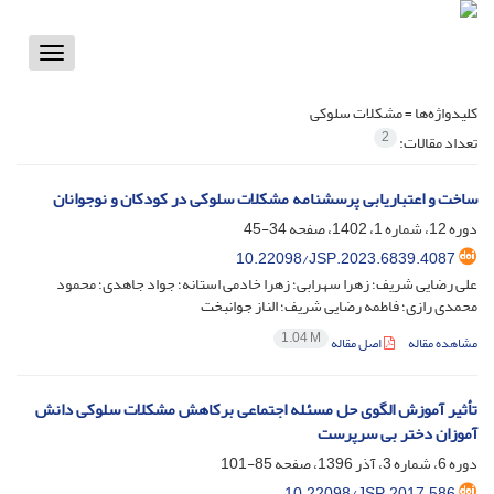
Toggle
vigation
کلیدواژه‌ها =
مشکلات سلوکی
2
تعداد مقالات:
ساخت و اعتباریابی پرسشنامه مشکلات سلوکی در کودکان و نوجوانان
دوره 12، شماره 1، 1402، صفحه
34-45
10.22098/JSP.2023.6839.4087
علی رضایی شریف؛ زهرا سهرابی؛ زهرا خادمی استانه؛ جواد جاهدی؛ محمود
محمدی رازی؛ فاطمه رضایی شریف؛ الناز جوانبخت
1.04 M
مشاهده مقاله
اصل مقاله
تأثیر آموزش الگوی حل مسئله اجتماعی برکاهش مشکلات سلوکی دانش
آموزان دختر بی سرپرست
دوره 6، شماره 3، آذر 1396، صفحه
85-101
10.22098/JSP.2017.586