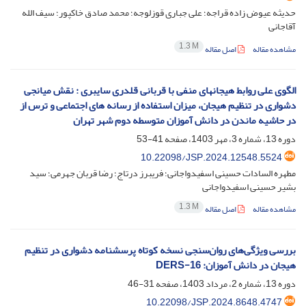
حدیثه عیوض زاده قراجه؛ علی جباری قوزلوجه؛ محمد صادق خاکپور؛ سیف الله
آقاجانی
1.3 M
مشاهده مقاله
اصل مقاله
الگوی علی روابط هیجانهای منفی با قربانی قلدری سایبری : نقش میانجی
دشواری در تنظیم هیجان، میزان استفاده از رسانه های اجتماعی و ترس از
در حاشیه ماندن در دانش آموزان متوسطه دوم شهر تهران
دوره 13، شماره 3، مهر 1403، صفحه
41-53
10.22098/JSP.2024.12548.5524
مطهره السادات حسینی اسفیدواجانی؛ فریبرز درتاج؛ رضا قربان جهرمی؛ سید
بشیر حسینی اسفیدواجانی
1.3 M
مشاهده مقاله
اصل مقاله
بررسی ویژگی‌های روان‌سنجی نسخه کوتاه پرسشنامه دشواری در تنظیم
هیجان در دانش آموزان: DERS-16
دوره 13، شماره 2، مرداد 1403، صفحه
31-46
10.22098/JSP.2024.8648.4747