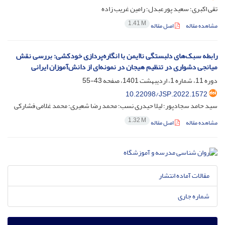
تقی اکبری؛ سعید پورعبدل؛ رامین غریب زاده
1.41 M
مشاهده مقاله
اصل مقاله
رابطه سبک‌های دلبستگی ناایمن با انگاره‌پردازی خودکشی: بررسی نقش
میانجی دشواری در تنظیم هیجان در نمونه‌ای از دانش‌آموزان ایرانی
دوره 11، شماره 1، اردیبهشت 1401، صفحه
43-55
10.22098/JSP.2022.1572
سید حامد سجادپور؛ لیلا حیدری نسب؛ محمد رضا شعیری؛ محمد غلامی فشارکی
1.32 M
مشاهده مقاله
اصل مقاله
مقالات آماده انتشار
شماره جاری