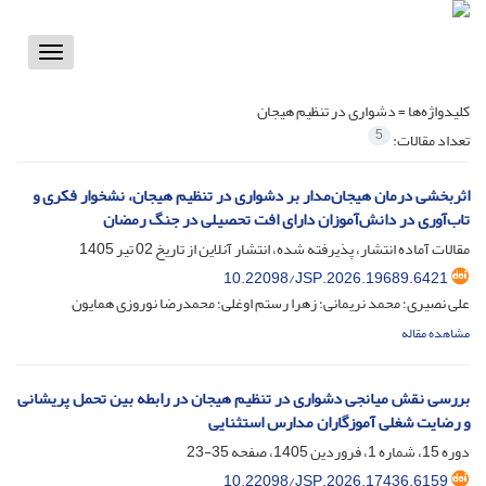
Toggle
vigation
کلیدواژه‌ها =
دشواری در تنظیم هیجان
5
تعداد مقالات:
اثربخشی درمان هیجان‌مدار بر دشواری در تنظیم هیجان، نشخوار فکری و
تاب‌آوری در دانش‌آموزان دارای افت تحصیلی در جنگ رمضان
مقالات آماده انتشار، پذیرفته شده، انتشار آنلاین از تاریخ
02 تیر 1405
10.22098/JSP.2026.19689.6421
علی نصیری؛ محمد نریمانی؛ زهرا رستم اوغلی؛ محمدرضا نوروزی همایون
مشاهده مقاله
بررسی نقش میانجی دشواری در تنظیم هیجان در رابطه بین تحمل پریشانی
و رضایت شغلی آموزگاران مدارس استثنایی
دوره 15، شماره 1، فروردین 1405، صفحه
35-23
10.22098/JSP.2026.17436.6159