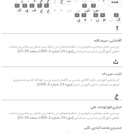
آ
ا
ب
پ
ت
ث
ج
چ
ح
خ
د
ذ
ر
ز
همه
1
1
1
1
1
5
4
ژ
س
ش
ص
ض
ط
ظ
ع
غ
ف
ق
ک
2
1
2
6
1
گ
ل
م
ن
و
ه
ی
آ
آقاجانی، سیف الله
بررسی نقش میانجی دشواری در تنظیم هیجان در رابطه بین تحمل پریشانی و رضایت
شغلی آموزگاران مدارس استثنایی
[دوره 15، شماره 1، 1405، صفحه 35-23]
ث
ثابت، مهرداد
اثربخشی آموزش ذهن آگاهی مبتنی بر کاهش استرس بر خودکارآمدی تحصیلی و
اضطراب امتحان دانش آموزان دختر
[دوره 15، شماره 2، 1405]
ج
جباری قوزلوجه، علی
بررسی نقش میانجی دشواری در تنظیم هیجان در رابطه بین تحمل پریشانی و رضایت
شغلی آموزگاران مدارس استثنایی
[دوره 15، شماره 1، 1405، صفحه 35-23]
جدیدی محمدآبادی، اکبر