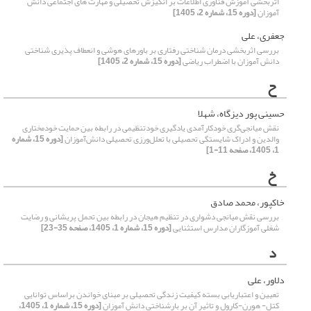
اثربخشی آموزش فناوری اطلاعات بر انگیزش تحصیلی و مهارت های اجتماعی دانش
آموزان
[دوره 15، شماره 2، 1405]
جعفری، علی
بررسی اثربخشی ‌درمان شناختی رفتاری بر باورهای هوشی و انعطاف پذیری شناختی
دانش آموزان با اضطراب ریاضی
[دوره 15، شماره 2، 1405]
ح
حسینی پور دیزگاه، شهلا
نقش میانجی‌گری خودکارآمدی یادگیری خودتنظیمی در رابطه بین حمایت خودمختاری
والدین و ادراک شایستگی تحصیلی با تعلل‌ورزی تحصیلی دانش‌آموزان
[دوره 15، شماره
1، 1405، صفحه 11-1]
خ
خاکپور، محمد صادق
بررسی نقش میانجی دشواری در تنظیم هیجان در رابطه بین تحمل پریشانی و رضایت
شغلی آموزگاران مدارس استثنایی
[دوره 15، شماره 1، 1405، صفحه 35-23]
د
دلاور، علی
تعیین و اعتباریابی بسته کیفیت زندگی تحصیلی بر مبنای خواندن براساس توانایی
کتل- هورن-کارول و تاثیر آن بر بارشناختی دانش آموزان
[دوره 15، شماره 1، 1405،