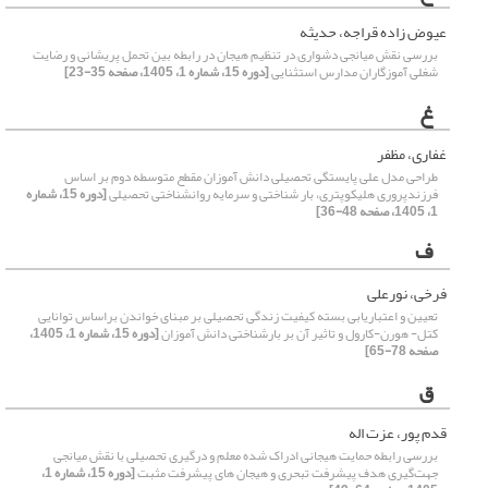
عیوض زاده قراجه، حدیثه
بررسی نقش میانجی دشواری در تنظیم هیجان در رابطه بین تحمل پریشانی و رضایت
شغلی آموزگاران مدارس استثنایی
[دوره 15، شماره 1، 1405، صفحه 35-23]
غ
غفاری، مظفر
طراحی مدل علی پایستگی تحصیلی دانش آموزان مقطع متوسطه دوم بر اساس
فرزندپروری هلیکوپتری، بار شناختی و سرمایه روانشناختی تحصیلی
[دوره 15، شماره
1، 1405، صفحه 48-36]
ف
فرخی، نورعلی
تعیین و اعتباریابی بسته کیفیت زندگی تحصیلی بر مبنای خواندن براساس توانایی
کتل- هورن-کارول و تاثیر آن بر بارشناختی دانش آموزان
[دوره 15، شماره 1، 1405،
صفحه 78-65]
ق
قدم پور، عزت اله
بررسی رابطه حمایت هیجانی ادراک شده معلم و درگیری تحصیلی با نقش میانجی
جهت‌گیری هدف پیشرفت تبحری و هیجان های پیشرفت مثبت
[دوره 15، شماره 1،