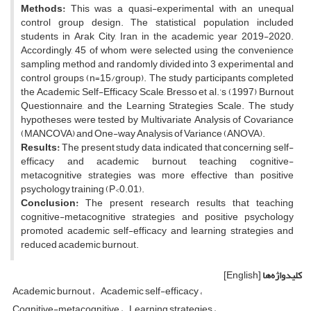
Methods:
This was a quasi-experimental with an unequal
control group design. The statistical population included
students in Arak City, Iran, in the academic year 2019-2020.
Accordingly, 45 of whom were selected using the convenience
sampling method and randomly divided into 3 experimental and
control groups (n=15/group). The study participants completed
the Academic Self-Efficacy Scale, Bresso et al.’s (1997) Burnout
Questionnaire, and the Learning Strategies Scale. The study
hypotheses were tested by Multivariate Analysis of Covariance
(MANCOVA) and One-way Analysis of Variance (ANOVA).
Results:
The present study data indicated that concerning self-
efficacy and academic burnout, teaching cognitive-
metacognitive strategies was more effective than positive
psychology training (P<0.01).
Conclusion:
The present research results that teaching
cognitive-metacognitive strategies and positive psychology
promoted academic self-efficacy and learning strategies and
reduced academic burnout.
کلیدواژه‌ها
[English]
Academic burnout
Academic self-efficacy
Cognitive-metacognitive
Learning strategies