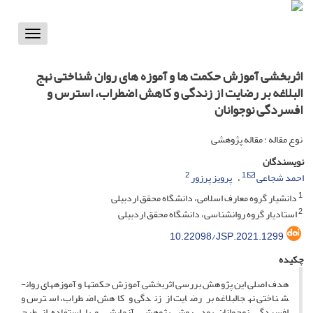
Toggle
vigation
اثربخشی آموزش حکمت ها و آموزه های روان شناختی نهج
البلاغه بر رضایت از زندگی و کاهش اضطراب، استرس و
افسردگی نوجوانان
نوع مقاله : مقاله پژوهشی
نویسندگان
2
1
احمد شجاعی
پرویز پرزور
1
دانشیار گروه معارف اسلامی، دانشگاه محقق اردبیلی
2
استادیار گروه روانشناسی، دانشگاه محقق اردبیلی
10.22098/JSP.2021.1299
چکیده
هدف اصلی این پژوهش بررسی اثربخشی آموزش حکمت­ها و آموزه­های روان­
شناختی نهج­البلاغه بر رضایت از زندگی و کاهش اضطراب، استرس و
افسردگی نوجوانان بود. روش پژوهش، آزمایشی و با استفاده از طرح