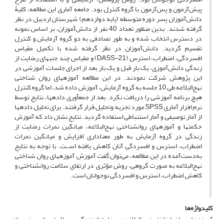
پیش‌آزمون و پس‌آزمون با گروه کنترل بود. جامعه آماری این مطالعه، کلیۀ
دانش‌آموزان پسر دوره متوسطه (پایه دوازدهم) شهرستان اردبیل در نظر
گرفته شدند. بدین منظور تعداد 40 نفر از دانش‌آموزان، بر اساس نمونه
در دسترس انتخاب شده و به طور تصادفی به دو گروه آزمایش و کنترل
تقسیم گردید. دانش‌آموزان در نظر گرفته شده با تکمیل مقیاس
افسردگی، اضطراب، استرس (DASS-21) و مقیاس چند جنبه­ای رضایت از
زندگی دانش‌آموزی، یک بار قبل و یک بار بعد از اجرای جلسات آموزشی در
این پژوهش شرکت نمودند. در این مطالعه آموزه­های روان شناختی
نهج‌البلاغه طی 10 جلسه به گروه آزمایش، آموزش داده شد، اما گروه کنترل
هیچ برنامه آموزشی را دریافت نکرد. بعد از جمع­آورى داده­ها، نتایج توسط
نرم افزار آمارى SPSS مورد تجزیه وتحلیل قرار گرفتند. براى تحلیل داده­ها
از آمار توصیفى و آمار استنباطى استفاده گردید. نتایج نشان داد که آموزش
حکمت­ها و آموزه­های روان­شناختی نهج‌البلاغه، میانگین نمرات رضایت از
زندگی در گروه آزمایش به طور معناداری افزایش و میانگین نمرات
اضطراب، استرس و افسردگی آنان کاهش یافته اســت. با توجه به نتایج
به‌دست‌آمده در این مطالعه، می‌توان گفت آموزش آموزه­های روان شناختی
نهج‌البلاغه به صورت گروهی، روش مؤثری در ارتقای سلامت روان­شناختی و
کاهش اضطراب، استرس و افسردگی نوجوانان است.
کلیدواژه‌ها