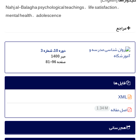
کلیدواژه‌ها
[English]
Nahj al-Balagha psychological teachings
life satisfaction
mental health
adolescence
مراجع
دوره 10، شماره 3
مهر 1400
صفحه
81-96
فایل ها
XML
1.34 M
اصل مقاله
هم رسانی