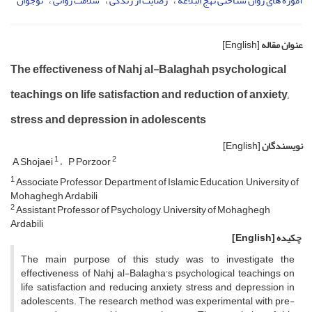
آموزه های روان شناختی نهج البلاغه
رضایت از زندگی
سلامت روانی
نوجوان
عنوان مقاله
[English]
The effectiveness of Nahj al-Balaghah psychological
teachings on life satisfaction and reduction of anxiety,
stress and depression in adolescents
نویسندگان
[English]
1
2
A Shojaei
P Porzoor
1
Associate Professor, Department of Islamic Education, University of
Mohaghegh Ardabili
2
Assistant Professor of Psychology, University of Mohaghegh
Ardabili
چکیده
[English]
The main purpose of this study was to investigate the
effectiveness of Nahj al-Balagha's psychological teachings on
life satisfaction and reducing anxiety, stress and depression in
adolescents. The research method was experimental with pre-