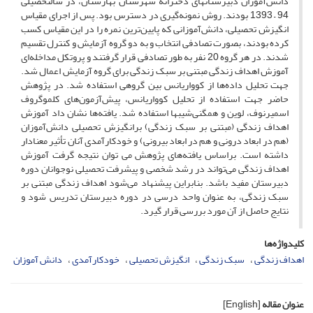
دانش‌آموزان دبیرستانهای دخترانه شهرستان بهارستان، در سالتحصیلی
94 – 1393 بودند. روش نمونه‌گیری در دسترس بود. پس از اجرای مقیاس
انگیزش تحصیلی، دانش‌آموزانی که پایین‌ترین نمره را در این مقیاس کسب
کرده بودند، بصورت تصادفی انتخاب و به دو گروه آزمایش و کنترل تقسیم
شدند. در هر گروه 20 نفر به طور تصادفی قرار گرفتند و پروتکل مداخله‌ای
آموزش اهداف زندگی مبتنی بر سبک زندگی برای گروه آزمایش اعمال شد.
جهت تحلیل داده‌ها از کوواریانس بین گروهی استفاده شد. در پژوهش
حاضر جهت استفاده از تحلیل کوواریانس، پیش‌آزمون‌های کلموگروف
اسمیرنوف، لوین و همگنی‌شیبها استفاده شد. یافته‌ها نشان داد آموزش
اهداف زندگی (مبتنی بر سبک زندگی) برانگیزش تحصیلی دانش‌آموزان
(هم در ابعاد درونی و هم در ابعاد بیرونی) و خودکارآمدی آنان ﺗﺄثیر معنادار
داشته است. براساس یافته‌های پژوهش می توان نتیجه‌ گرفت آموزش
اهداف زندگی می‌تواند در رشد شخصی و پیشرفت تحصیلی نوجوانان دوره
دبیرستان مفید باشد. بنابراین پیشنهاد می‌شود اهداف زندگی مبتنی بر
سبک زندگی، به عنوان واحد درسی در دوره دبیرستان تدریس شود و
نتایج حاصل از آن مورد بررسی قرار گیرد.
کلیدواژه‌ها
اهداف زندگی
سبک زندگی
انگیزش تحصیلی
خودکارآمدی
دانش آموزان
عنوان مقاله
[English]