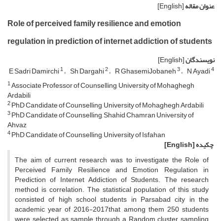
عنوان مقاله
[English]
Role of perceived family resilience and emotion
regulation in prediction of internet addiction of students
نویسندگان
[English]
1
2
3
4
E Sadri Damirchi
Sh Dargahi
R GhasemiJobaneh
N Ayadi
1
Associate Professor of Counselling, University of Mohaghegh
Ardabili
2
PhD Candidate of Counselling, University of Mohaghegh Ardabili
3
PhD Candidate of Counselling, Shahid Chamran University of
Ahvaz
4
PhD Candidate of Counselling, University of Isfahan
چکیده
[English]
The aim of current research was to investigate the Role of
Perceived Family Resilience and Emotion Regulation in
Prediction of Internet Addiction of Students. The research
method is correlation. The statistical population of this study
consisted of high school students in Parsabad city in the
academic year of 2016-2017that among them 250 students
were selected as sample through a Random cluster sampling