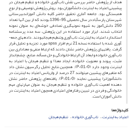
هدف از پژوهش حاضر بررسی نقش تاب‌آوری خانواده و تنظیم هیجان در
پیش­بینی اعتیاد به اینترنت دانش­آموزان بود. روش پژوهش توصیفی و از نوع
همبستگی بود. جامعه آماری تحقیق حاضر کلیه دانش آموزاندبیرستانی
شهرستان پارس­آباددر سال تحصیلی 95-1396 بودند که از بین آن­ها تعداد
250 دانش‌آموز به شیوه نمونه­گیری تصادفی خوشه‌ای به عنوان نمونه
انتخاب شدند. ابزار مورد استفاده در این پژوهش، سه عدد پرسشنامه
استاندارد اعتیاد به اینترنت، تاب‌آوری وتنطیم هیجانبودند. داده­های جمع­
آوری شده با استفاده نسخه 21 نرم افزار spss مورد تجزیه و تحلیل قرار
گرفت. یافته­های پژوهش حاضر نشان دادند که ارتباط منفی و معناداری بین
تاب‌آوری خانواده و ابعاد آن (ارتباط خانوادگی و حل مسأله، منابع، چشم انداز
مثبت، پیوند و معنویت خانواده، ایجاد معنا) و تنظیم هیجان با اعتیاد به
اینترنت وجود دارد (01/0>P). همچنین نتایج تحلیل رگرسیون نشان داد
که متغیرهای پیش­بین می­توانند 27 درصد از واریانس اعتیاد به اینترنت در
دانش­آموزانرا پیش­بینی نمایند (01/0>P). یافته‌های پژوهش حاضر نشان
دهنده اهمیت تاب‌آوری خانواده و تنظیم هیجان به عنوان مهارت­های مهم
خانوادگی و فردی در تبیین رفتارهای اعتیادی همچون اعتیاد به اینترنت در
دانش­ آموزان است.
کلیدواژه‌ها
اعتیاد به اینترنت
تاب‌آوری خانواده
تنظیم هیجان