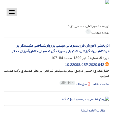
Toggle
vigation
نویسنده =
براتعلی غضنفری نژاد
1
تعداد مقالات:
اثربخشی آموزش فرزنددرمانی مبتنی بر روان‌شناختی مثبت‌نگر بر
خودتنظیمی انگیزشی، اشتیاق و سرزندگی تحصیلی دانش‌آموزان دختر
دوره 9، شماره 2، تیر 1399، صفحه
84-107
10.22098/JSP.2020.942
خلیل غفاری؛ حسین داودی؛ بهمن یاسبلاغی شراهی؛ براتعلی غضنفری نژاد؛ عصمت
مهرابی
254.44 K
مشاهده مقاله
اصل مقاله
مقالات آماده انتشار