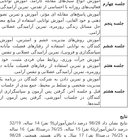
آموزش انواع سبک‌های مقابله کارآمد، آموزش توانایی
جلسه چهارم
فعالیت‌های روزانه با احساسی از تقدس، تمرین آرامیدگی 
آموزش پاسخ‌های مقابله ای مؤثر، آموزش و تمرین تصو
ذهنی و خود القایی، آموزش توانایی استفاده از منابع مع
جلسه پنجم
حل مسائل زندگی روزمره، تمرین آرامیدگی عضلانی 
آرامی.
آموزش روش‌های مدیریت خشم و استرس، آموزش
جلسه ششم
کنندگان به توانایی استفاده از رفتارهای فضیلت مآبان
سپاسگذاری و فزونی)، تمرین آرامیدگی عضلانی و تنفس آ
آموزش جرأت ورزی، روابط میان فردی مثبت، خود م
جلسه هفتم
آموزش و تمرین استفاده از رفتارهای فضیلت مآبانه د
روزمره، تمرین آرامیدگی عضلانی و تنفس آرامی.
آموزش و تمرین دادن به شرکت کنندگان در برنامه یک
مدیریت شخصی و تسلط بر محیط، جمع بندی از جلسات 
جلسه هشتم
قبل و جلسه آخر، گرفتن پس آزمون و سپاسگزاری ا
کنندگان در جلسات آموزشی، گرفتن پس آزمون ا
کننده‌ها.
نتایج
نتایج نشان داد 98/28 درصد دانش‌آموزان(9 نفر) 14 ساله، 32/19
درصد دانش‌آموزان(6 نفر) 15 ساله، 76/25 درصد(8 نفر) 16 ساله
و 76/25 درصد(8 نفر) 17 سال و بالاتر هستند. همچنین 98/28