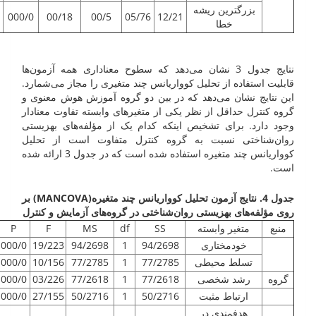
بزرگترین ریشه
000/0
00/18
00/5
05/76
12/21
خطا
نتایج جدول 3 نشان می‌دهد که سطوح معناداری همه آزمون‌ها
قابلیت استفاده از تحلیل کوواریانس چند متغیری را مجاز می‌شمارد.
این نتایج نشان می‌دهد که در بین دو گروه آموزش هوش معنوی و
گروه کنترل حداقل از نظر یکی از متغیرهای وابسته تفاوت معنادار
وجود دارد. برای تشخیص اینکه کدام یک از مؤلفه­‌های بهزیستی
روان‌شناختی نسبت به گروه کنترل متفاوت است از تحلیل
کوواریانس چند متغیره استفاده شده است که در جدول 3 ارائه شده
است.
جدول 4. نتایج آزمون تحلیل کوواریانس چند متغیره(
MANCOVA
) بر
روی مؤلفه‌های بهزیستی روان‌شناختی در گروه‌های آزمایش و کنترل
منبع
متغیر وابسته
SS
df
MS
F
P
خودمختاری
94/2698
1
94/2698
19/223
000/0
تسلط محیطی
77/2785
1
77/2785
10/156
000/0
گروه
رشد شخصی
77/2618
1
77/2618
03/226
000/0
ارتباط مثبت
50/2716
1
50/2716
27/155
000/0
هدفمندی در