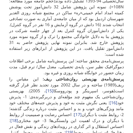
سال‌تحصیلی 94-1393 تشکیل داده بودند(حجم جامعه مورد مطالعه:
108N=). نمونه این پژوهش شامل 32 دانش‌آموز تحت پوشش
کمیته امداد امام خمینی«ره» ساکن در مجتمع شبانه روزی الغدیر
شهرستان اردبیل بود که از میان جامعه‌ی آماری به صورت تصادفی
انتخاب شدند (16 دانش در گروه آزمایش و 16 نفر در گروه کنترل).
یکی از دانش‌آموزان گروه کنترل بعد از چهار جلسه شرکت در
پژوهش بنا به دلایل خانوادگی مجتمع را ترک و از گروه نمونه مورد
پژوهش خارج شد. بنابراین نمونه نهایی پژوهش حاضر به 31
دانش‌آموز تقلیل یافت. در این پژوهش از ابزارهای زیر استفاده
شده است:
پرسش‌نامه‌ی محقق ساخته: این پرسش‌نامه شامل برخی اطلاعات
دموگرافیک نظیر سن، پایه‌ی تحصیلی، معدل سال/ ترم قبل، مدت
زمان حضور در خوابگاه شبانه روزی و غیره بود.
پرسش‌نامه‌ی بهزیستی روان‌شناختی ریف:
این مقیاس را
ریف(1989) ساخته و در سال 2002 مورد تجدید نظر قرار گرفته
است(هوسر، اسپرینگر و پودرووسکا
[15]
، 2005). بهزیستی
روان‌شناختی یک مفهوم چند مؤلفه‌ای و دربرگیرنده‌ی: 1- پذیرش
خود
[16]
: یعنی نگرش مثبت به خود و پذیرش جنبه‌های مختلف خود
مانند ویژگی‌های خوب و بد و احساس مثبت درباره زندگی گذشته؛
2- روابط مثبت با دیگران
[17]
: احساس رضایت و صمیمیت از روابط
با دیگران و درک اهمیت این وابستگی‌ها؛ 3- خود مختاری
[18]
:
احساس استقلال و اثر گذاری در رویدادهای زندگی و نقش فعال در
رفتارها؛ 4- تسلط بر محیط
[19]
: حس تسلط بر محیط، کنترل