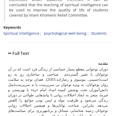
concluded that the teaching of spiritual intelligence can
be used to improve the quality of life of students
covered by Imam Khomeini Relief Committee.
Keywords
Spiritual intelligence
psychological well-being
Students
Full Text
مقدمه
دوران نوجوانی مقطع بسیار حساسی از زندگی فرد است که در آن
نوجوانان با تغییر گسترده‌ی شناختی و ساختاری رو به رو
است(حسینی، موسوی و رضازاده،2003). فقدان توجه به سلامت
روان نوجوانان، به ویژه نوجوان بی سرپرست یا بد سرپرست(مثل
دانش‌آموزان تحت پوشش کمیته امداد امام «ره» یا بهزیستی و
غیره)، منجر به ایجاد اختلالات روانی با پیامدهایی طولانی در دوران
زندگی می‌شود و ظرفیت مولد و ایمن بودن جوامع را کاهش
می‌دهد. بنابراین، شناخت توانایی‌ها و همچنین اختلالات روانی
نوجوانان زمینه شناسایی مسائل و برنامه­ریزی برای سیاست‌های
مناسب، سلامت آنان را در آینده فراهم می‌کند.