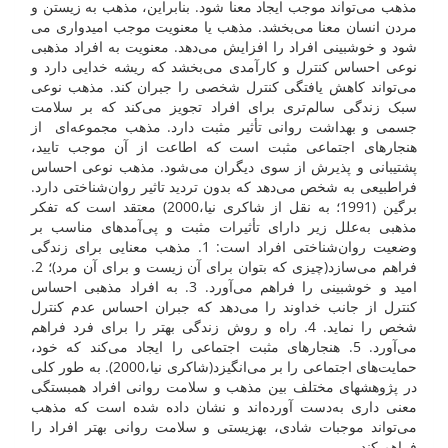
مذهب می‌تواند موجب ایجاد معنا شود. بنابراین، مذهب به زیستن و
مردن انسان معنا می‌بخشد. مذهب یا معنویت موجب امیدواری می
شود و خوشبینی افراد را افزایش می‌دهد. معنویت به افراد مذهبی
نوعی احساس کنترل و کارآمدی می‌بخشد که ریشه خدایی دارد و
می‌تواند کاهش یافتگی کنترل شخصی را جبران کند. مذهب نوعی
سبک زندگی سالم‌تری برای افراد تجویز می‌کند که بر سلامت
جسمی و بهداشت روانی تأثیر مثبت دارد. مذهب مجموعه‌ای از
هنجارهای اجتماعی مثبت است که اطاعت از آن موجب تایید،
‌پشتیبانی و پذیرش از سوی دیگران می‌شود. مذهب نوعی احساس
فراطبیعی به شخص می‌دهد که بدون تردید تاثیر روان‌شناختی دارد.
برگین (1991؛ به نقل از شاکری نیا،2000) معتقد است که تفکر
مذهبی به‌علل زیر دارای تأثیرات مثبت و پی‌آمدهای مناسب بر
وضعیت روان‌شناختی افراد است: 1. مذهب معنایی برای زندگی
فراهم می‌سازد(چیزی که بتوان برای آن زیست و برای آن مرد)؛ 2.
امید و خوشبینی را فراهم می‌آورد. 3. به افراد مذهبی احساس
کنترل از جانب خداوند را می‌دهد که جبران احساس عدم کنترل
شخص را نماید. 4. راه و روش زندگی بهتر را برای فرد فراهم
می‌آورد. 5. هنجارهای مثبت اجتماعی را ایجاد می‌کند که خود،
حمایت‌های اجتماعی را بر می‌انگیزد(شاکری نیا،2000). به طور کلی
در پژوهش­های مختلف بین مذهب و سلامت روانی افراد همبستگی
معنی داری به‌دست آورده‌اند و نشان داده شده است که مذهب
می‌تواند موجبات شادی، بهزیستی و سلامت روانی بهتر افراد را
فراهم کند.