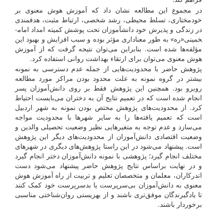
در مجموع این مطالعه نشان داد که آموزش هوش معنوی بر
خودمختاری، تسلط محیطی، رشد شخصی، ارتباط مثبت، هدفمندی
در زندگی و پذیرش خود دانش­آموزان تحت پوشش کمیته امداد امام­
خمینی«ره» به طور معناداری مؤثر بوده و سبب افزایش و بهبود این
مؤلفه‌ها شده است. بنابراین می‌توان نتیجه گرفت که از آموزش
هوش معنوی می‌توان برای ارتقاء بهداشت روانی استفاده کرد.
پژوهش حاضر با محدودیت‌هایی از جمله عدم دسترسی به نمونه
بیشتر در گروه نمونه به علت محدود بودن مراکز مورد مطالعه
روبرو بود. همچنین این پژوهش فقط بر روی دانش‌آموزان پسر
انجام شده است که در تعمیم نتایج آن به دختران می‌بایست احتیاط
کرد. از محدودیت‌های پژوهش مختص بودن نمونه به شهر اردبیل
است که تعمیم یافته‌ها را به سایر شهرها با محدودیت مواجه
می‌سازد و عدم توجه به متغیرهایی نظیر وضعیت تحصیلی والدین و
وضعیت اقتصادی دانش‌آموزان از محدودیت‌های دیگر این پژوهش
است. پیشنهاد می‌شود در این راستا پژوهش‌های دیگری در شهر‌های
مختلف انجام گیرد؛ پژوهشی با نمونه دانش‌آموزان دختر انجام گیرد
و در نهایت براساس نتایج پژوهش حاضر پیشنهاد می‌شود دست
اندرکاران، معلمان و متخصصان تعلیم و تربیت از راه آموزش هوش
معنوی به دانش‌آموزان بی‌سرپرست یا بدسرپرست خود کمک کنند
تا یادگیرندگان موفق‌تری باشند و از بهزیستی روان‌شناختی مناسبی
برخوردار باشند.