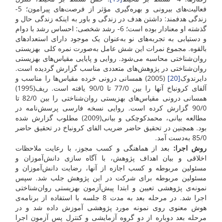
فعالیت‌های بیرونی و بهره‌گیری مؤثر از فرصت‌های پیرامون؛ 5-
زندگی هدفمند: داشتن هدف در زندگی و باور به اینکه زندگی حال و
گذشته او معنادار بوده است؛ 6- رشد شخصی: احساس رشد با دوام
و دستیابی به تجربه‌های نو به‌عنوان یک موجود دارای استعدادهای
بالقوه. مجموع نمرات این شش عامل به‌صورت نمره کلی بهزیستی
روان‌شناختی محاسبه می‌شود. روایی و پایایی مقیاس‌های بهزیستی
روان‌شناختی در پژوهش‌های متعددی مناسب گزارش گردیده است.
دایرندوک
[20]
(2005) همسانی درونی خرده مقیاس‌ها را مناسب و
آلفای کرونباخ آنها را بین 77/0 تا 90/0 یافته است. ریف(1995)
همسانی درونی مقیاس‌های بهزیستی روان‌شناختی را بین 82/0 تا
90/0 گزارش کرده است. روایی نسخه فارسی پرسش‌نامه در
مطالعه بیانی، محمدکوچکی و بیانی(2009) مطلوب گزارش شده
بود. همچنین در تحقیق حاضر ضریب الفای کرونباخ در تحقیق حاضر
85/0 به‌دست آمد.
روش اجرا:
بعد از هماهنگی و کسب مجوز، با رعایت ملاحظات
اخلاقی و بیان اهداف پژوهش، با آگاه سازی دانش‌آموزان و
مسئولین مربوطه و کسب اجازه از آنها، رضایت دانش‌آموزان و
مسئولین مربوطه برای شرکت در این پژوهش جلب شد. سپس
نمونه‌ی پژوهشی تعیین و ابتدا پیش‌آزمون بهزیستی روان‌شناختی
اجرا شد. در مرحله بعد به مدت 8 جلسه با استفاده از برنامه‌ی
هوش معنوی روی نمونه مورد پژوهشی آموزش داده شد و در
مرحله بعد دوباره از دو گروه آزمایشی و کنترل پس آزمون اجرا