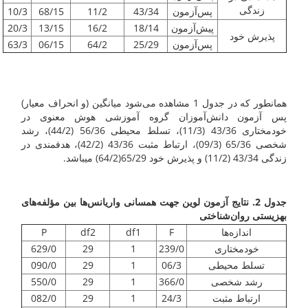
زندگی
پس‌آزمون
43/34
11/2
68/15
10/3
پیش‌آزمون
18/14
16/2
13/15
20/3
پذیرش خود
پس‌آزمون
25/29
64/2
06/15
63/3
همان­طور که در جدول 1 مشاهده می‌شود میانگین (و انحراف معیار)
پس آزمون دانش‌آموزان گروه آموزشی هوش معنوی در
خودمختاری 43/36 (11/3)، تسلط محیطی 56/36 (44/2)، رشد
شخصی 65/36 (09/3)، ارتباط مثبت 43/36 (42/2)، هدفمندی در
زندگی 43/34 (11/2) و پذیرش خود 65/29(64/2) می­باشد.
جدول 2. نتایج آزمون لوین جهت همسانی واریانس‌ها بین مؤلفه‌های
بهزیستی روان‌شناختی
اندازه‌ها
F
df1
df2
P
خودمختاری
239/0
1
29
629/0
تسلط محیطی
06/3
1
29
090/0
رشد شخصی
366/0
1
29
550/0
ارتباط مثبت
24/3
1
29
082/0