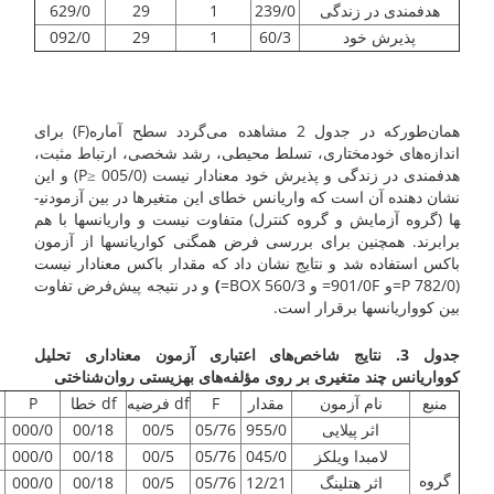
هدفمندی در زندگی
239/0
1
29
629/0
پذیرش خود
60/3
1
29
092/0
همان‌طورکه در جدول 2 مشاهده می‌گردد سطح آماره(F) برای
اندازه‌های خودمختاری، تسلط محیطی، رشد شخصی، ارتباط مثبت،
هدفمندی در زندگی و پذیرش خود معنادار نیست (005/0 ≤P) و این
نشان دهنده آن است که واریانس خطای این متغیرها در بین آزمودنی­
ها (گروه آزمایش و گروه کنترل) متفاوت نیست و واریانس­ها با هم
برابرند. همچنین برای بررسی فرض همگنی کواریانس­ها از آزمون
باکس استفاده شد و نتایج نشان داد که مقدار باکس معنادار نیست
(782/0 P=و 901/0F= و 560/3 BOX=
)
و در نتیجه پیش‌فرض تفاوت
بین کوواریانس­ها برقرار است.
جدول 3. نتایج شاخص‌های اعتباری آزمون معناداری تحلیل
کوواریانس چند متغیری بر روی مؤلفه‌های بهزیستی روان‌شناختی
منبع
نام آزمون
مقدار
F
df فرضیه
df خطا
P
اثر پیلایی
955/0
05/76
00/5
00/18
000/0
لامبدا ویلکز
045/0
05/76
00/5
00/18
000/0
گروه
اثر هتلینگ
12/21
05/76
00/5
00/18
000/0