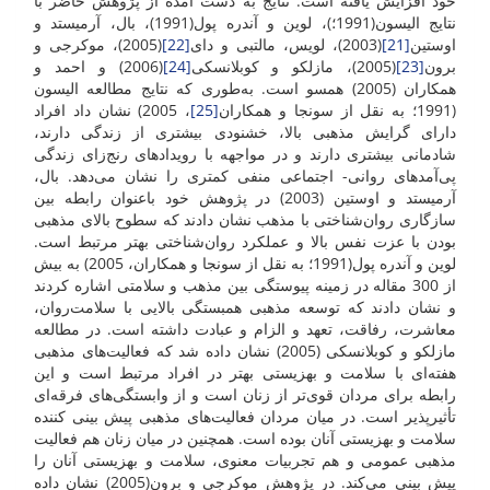
خود افزایش یافته است. نتایج به دست آمده از پژوهش حاضر با
نتایج الیسون(‌1991؛)، لوین و آندره پول(1991)، بال، آرمیستد و
اوستین
[21]
(2003)، لویس، مالتبی و دای
[22]
(2005)، موکرجی و
برون
[23]
(2005)، مازلکو و کوبلانسکی
[24]
(2006) و احمد و
همکاران (2005) همسو است. به‌طوری که نتایج مطالعه الیسون
(1991؛ به نقل از سونجا و همکاران
[25]
، 2005) نشان داد افراد
دارای گرایش مذهبی بالا،‌ خشنودی بیشتری از زندگی دارند،‌
شادمانی بیشتری دارند و در مواجهه با رویدادهای رنج‌زای زندگی
پی‌آمدهای روانی- اجتماعی منفی کمتری را نشان می‌دهد. بال،
آرمیستد و اوستین (2003) در پژوهش خود باعنوان رابطه بین
سازگاری روان‌شناختی با مذهب نشان دادند که سطوح بالای مذهبی
بودن با عزت نفس بالا و عملکرد روان‌شناختی بهتر مرتبط است.
لوین و آندره پول(1991؛ به نقل از سونجا و همکاران، 2005) به بیش
از 300 مقاله در زمینه پیوستگی بین مذهب و سلامتی اشاره کردند
و نشان دادند که توسعه مذهبی همبستگی بالایی با سلامت‌روان،
معاشرت، رفاقت، تعهد و الزام و عبادت داشته است. در مطالعه
مازلکو و کوبلانسکی (2005) نشان داده شد که فعالیت‌های مذهبی
هفته‌ای با سلامت و بهزیستی بهتر در افراد مرتبط است و این
رابطه برای مردان قوی‌تر از زنان است و از وابستگی‌های فرقه‌ای
تأثیرپذیر است. در میان مردان فعالیت‌های مذهبی پیش بینی کننده
سلامت و بهزیستی آنان بوده است. همچنین در میان زنان هم فعالیت
مذهبی عمومی ‌و هم تجربیات معنوی، سلامت و بهزیستی آنان را
پیش بینی می‌کند. در پژوهش موکرجی و برون(2005) نشان داده