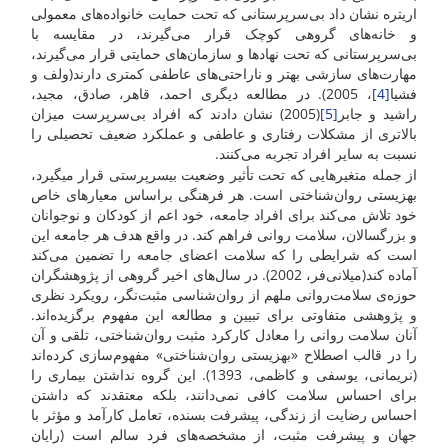
اریتره نشان داد بی‌سرپرستانی که تحت حمایت خانواده‌های معمولی
و خانه‌های گروهی کوچک قرار می‌گیرند، در مقایسه با
بی‌سرپرستانی که تحت نهادها و سازمان‌های حمایتی قرار می‌گیرند،
مهارت‌های سازشی بهتر و ناراحتی‌های عاطفی کمتری دارند(ولف و
فشیا
[4]
، 2005). در مطالعه دیگری احمد، قاهر، صادق، مجید،
راشید و جابر
[5]
(2005) نشان دادند که افراد بی‌سرپرست میزان‌
بالاتری از مشکلات رفتاری و عاطفی و عملکرد ضعیف تحصیلی را
نسبت به سایر افراد تجربه می‌کنند.
از جمله متغیرهایی که تحت تأثیر وضعیت بی­سرپرستی قرار می­گیرد،
بهزیستی روان‌شناختی است. هر فرهنگی براساس معیارهای خاص
خود تلاش می‌کند برای افراد جامعه، خود اعم از کودکان و نوجوانان
و بزرگسالان، سلامت روانی فراهم کند. در واقع هدف هر جامعه این
است که شرایطی را که سلامت اعضای جامعه را تضمین می‌کند
آماده کند(میلانی‌فر، 2002). در سال‌های اخیر گروهی از پژوهشگران
حوزه‌ی سلامت‌روانی ملهم از روان‌شناسی مثبت‌نگر، رویکرد نظری
و پژوهشی متفاوتی برای تبیین و مطالعه این مفهوم برگزیده‌اند.
آنان سلامت روانی را معادل کارکرد مثبت روان‌شناختی، تلقی و آن
را در قالب اصطلاح «بهزیستی روان‌شناختی» مفهوم‌سازی کرده‌اند
(نریمانی، یوسفی و کاظمی، 1393). این گروه نداشتن بیماری را
برای احساس سلامت کافی نمی‌دانند، بلکه معتقدند که داشتن
احساس رضایت از زندگی، پیشرفت بسنده، تعامل کارآمد و مؤثر با
جهان و پیشرفت مثبت، از مشخصه‌های فرد سالم است (رایان