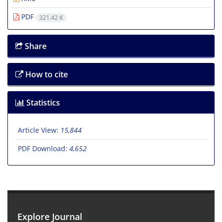
PDF
321.42 K
Share
How to cite
Statistics
Article View:
15,844
PDF Download:
4,652
Explore Journal