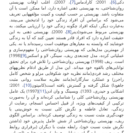
دکی
[6]
، 2001؛ کارادماس
[7]
، 2007). اغلب اوقات بهزیستی
روان‌شناختی، به بهزیستی ذهنی اشاره دارد، اما ممکن است با آن
متفاوت باشد. بهزیستی بر حسب کیفیت و کمیت مؤلفه­هایی تعریف
می‌شود که براساس آن افراد زندگی خود را لذت­بخش می‌بینند.
به‌عبارت دیگر، اینکه افراد چگونه زندگی خود را ارزیابی می­کنند، به
بهزیستی مربوط می‌شود(دینر
[8]
، 2000). بهزیستی ذهنی به این
حقیقت اشاره دارد که افراد قادر هستند تعیین کنند که آیا به زندگی
خوشایند که وابسته به معیار‌های موفقیت است رسیده‌اند یا نه. یکی
از مهمترین مدل‌هایی که بهزیستی روان‌شناختی را مفهوم‌سازی و
عملیاتی کرده، مدل چندبعدی ریف، سینگر، لاو و اسکس
[9]
(1998)
است. ریف (1998) بهزیستی روان‌شناختی را تلاش فرد برای تحقق
توانایی‌های بالقوه خود می­داند. این مدل از طریق ادغام نظریه­های
مختلف رشد فردی(مانند نظریه خود شکوفایی مزلو و شخص کامل
راجرز) و عملکرد سازگارانه(مانند نظریه سلامت روانی مثبت
جاهودا) شکل گرفته و گسترش یافته است(کامپتون
[10]
، 2001؛
اشکانی و حیدری، 1393). ویسینگ و وان ادن
[11]
(1997) یک عامل
بهزیستی روان‌شناختی کلی را شناسایی کرده‌اند و آن را به‌صورت
ترکیبی از کیفیت‌های ویژه، از قبیل احساس انسجام، رضایت از
زندگی، تعادل عاطفه و نگرش کلی نسبت به خوش‌بینی یا
جهت‌گیری مثبت نسبت به زندگی توصیف کرده‌اند. براساس الگوی
ریف، بهزیستی روان‌شناختی از شش عامل پذیرش خود (داشتن
نگرش مثبت نسبت خود)، رابطه مثبت با دیگران (برقراری روابط
گرم و صمیمی با دیگران و توانایی همدلی)، خود مختاری (احساس