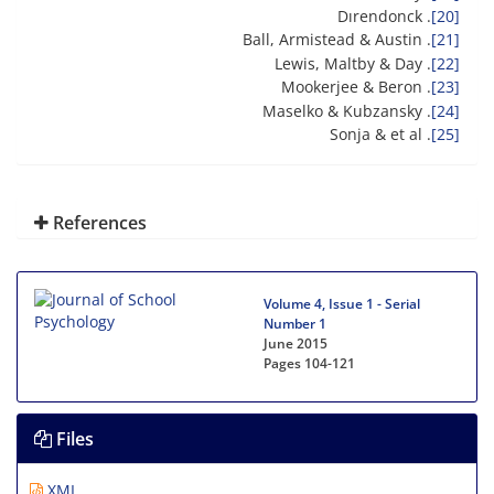
. Dırendonck
[20]
. Ball, Armistead & Austin
[21]
. Lewis, Maltby & Day
[22]
. Mookerjee & Beron
[23]
. Maselko & Kubzansky
[24]
. Sonja & et al
[25]
References
Volume 4, Issue 1 - Serial
Number 1
June 2015
Pages
104-121
Files
XML