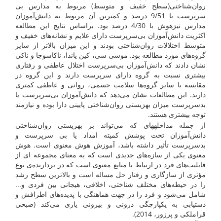
روان‌شناختی(سطح خفیف و متوسط) مربوط به مدارس بی
سرپرست با 9/51 درصد و کمترین آن مربوط به دانش‌آموزان
مدارس تیزهوش با 4/30 درصد بود. براساس نتایج این مطالعه
اکثریت دانش‌آموزان بی‌سرپرست دارای علایم و نشانه‌های خفیف و
متوسط اختلالات روان‌شناختی بودند و این میزان بالاتر از سایر
گروه‌های مورد مطالعه بود. موسی سی، کین یاندا، ناکاسوجا و ناکی
نشان دادند که دانش‌آموزان بی‌سرپرست اختلال عاطفی و رفتاری
بیشتری نسبت به گروه دارای سرپرست دارند و این گروه در
مقایسه با سایر گروه‌ها سلامت جسمی، روانی و عاطفی کمتری
دارند. این مطالعات نشان می‌دهد که دانش‌آموزان بی‌سرپرست یا
بدسرپرست میزان بهزیستی روان‌شناختی پایینی دارا بوده و نیازمند
توجه بیشتری هستند.
از جمله مداخله­های که می‌تواند بر بهزیستی روان‌شناختی
دانش‌آموزان تحت پوشش کمیته امداد یا بی سرپرست و
بدسرپرست تأثیر داشته باشد، آموزش هوش معنوی است. هوش
معنوی یکی از سازه‌های جدیدی است که به معنای مجموعه ای از
قابلیت‌های فرد در ارتباط با منابع معنوی است که در بردارنده‌ی نوع
مؤثری از سازگاری و رفتار حل مساله است و بالاترین سطح رشد
را در حیطه‌های مختلف شناختی، اخلاقی، هیجانی بین فردی و...
شامل می‌شود و فرد را در جهت هماهنگی با پدیده‌های اطرافش و
دستیابی به یکپارچگی درونی و بیرونی یاری می‌کند (صبحی
قراملکی و پرزور، 2014).