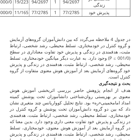
000/0
19/223
94/2697
1
94/2697
زندگی
پذیرش خود
77/2785
1
77/2785
11/165
000/0
در جدول 4 ملاحظه می‌گردد که بین دانش‌آموزان گروه‌های آزمایش
و گروه کنترل در خودمختاری، تسلط محیطی، رشد شخصی، ارتباط
مثبت، هدفمندی در زندگی و پذیرش خود تفاوت معناداری در سطح
(001/0 ≥ P) وجود دارد. به عبارت دیگر میانگین خودمختاری، تسلط
محیطی، رشد شخصی، ارتباط مثبت، هدفمندی در زندگی و پذیرش
خود گروه‌های آزمایش بعد از آموزش هوش معنوی متفاوت از گروه
کنترل است.
بحث و نتیجه‌گیری
هدف از انجام پژوهش حاضر بررسی اثربخشی آموزش هوش
معنوی بر بهزیستی روان‌شناختی دانش­آموزان تحت پوشش کمیته
امداد امام­خمینی«ره» بود. نتایج تحلیل کوواریانس چند متغیری نشان
داد که بین دو گروه دانش‌آموزان تحت پوشش و گروه کنترل در
خودمختاری، تسلط محیطی، رشد شخصی، ارتباط مثبت، هدفمندی
در زندگی و پذیرش خود تفاوت معنی داری وجود دارد. بدین معنا که
در گروه آزمایش بعد از آموزش هوش معنوی، خودمختاری، تسلط
محیطی، رشد شخصی، ارتباط مثبت، هدفمندی در زندگی و پذیرش