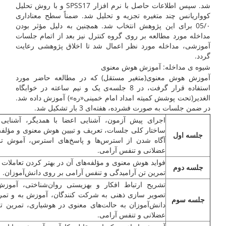
شد. سپس اطلاعات حاصل با نرم افزار SPSS17 و با روش تحلیل
کوواریانس چند متغیره تجزیه و تحلیل شد. ضمناً سطح معناداری
05/۰ برای این پژوهش انتخاب شد. همچنین به دلیل مؤثر بودن
مداخله مورد مطالعه بر روی گروه کنترل نیز بعد از اتمام جلسات
آموزشی، مداخله مورد نظر اعمال شد تا اخلاق پژوهشی رعایت
گردد.
شیوه ی مداخله: آموزش هوش معنوی
آموزش هوش معنوی(متغیر مستقل) که در مطالعه حاضر مورد
استفاده قرار گرفت، در 8 جلسه‌ی یک و نیم ساعته در خوابگاه
الغدیر(تحت پوشش کمیته امداد امام خمینی«ره») آموزش داده شد.
در ضمن جلسات به صورت فشرده، هفته‌ای 3 بار تشکیل شد.
اجرای پیش آزمون، آشنایی اعضا با همدیگر، آشنایی 
ساختار کلی جلسات، تعریف و تبیین هوش معنوی و مؤلفه‌
جلسه اول
آگاه شدن از استرس‌ها و پاسخ‌های استرس، آموش تن
عضلانی و تنفس آرامی.
فواید هوش معنوی و مؤلفه‌های آن در بهتر کردن تعاملات 
جلسه دوم
تمرین تن آرامیدگی و تنفس آرامی بر روی دانش‌آموزان.
تشریح ارتباط افکار و بهزیستی روان‌شناختی، آموز
تصویر سازی ذهنی به شرکت کنندگان، آموزش به و تمر
جلسه سوم
دانش‌آموزان به حالت‌های معنوی در هوشیاری، تمرین ت
عضلانی و تنفس آرامی.