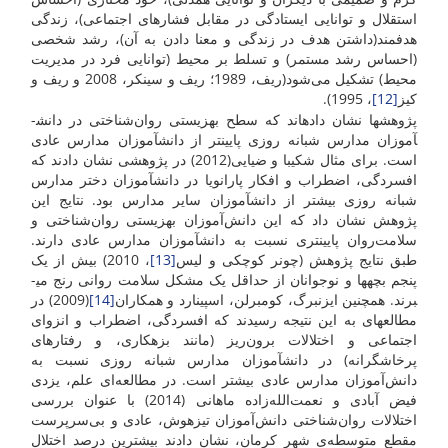
استقلال و توانایی ایستادگی در مقابل فشار‌های اجتماعی)، زندگی
هدفمند(داشتن هدف در زندگی و معنا دادن به آن)، رشد شخصی
(احساس رشد مستمر) و تسلط بر محیط (توانایی فرد در مدیریت
محیط) تشکیل می‌شود(ریف، 1989؛ ریف و سینکر، 2008 و ریف و
کیز
[12]
، 1995).
پژوهش­ها نشان داده­اند که سطح بهزیستی روان‌شناختی در دانش­
آموزان مدارس شبانه روزی پایین­تر از دانش­آموزان مدارس عادی
است. برای مثال شکیبا و ضیایی(2012) در پژوهشی نشان دادند که
افسردگی، اضطراب و افکار پارانویا در دانش­آموزان دختر مدارس
شبانه روزی بیشتر از دانش­آموزان سایر مدارس بود. نتایج این
پژوهش نشان داد که این دانش‌آموزان بهزیستی روان‌شناختی و
سلامت‌روان پایین­تری نسبت به دانش­آموزان مدارس عادی دارند.
طبق نتایج پژوهش (چونر کوچکی و لیس
[13]
، 2010) بیش از یک
پنجم بچه­ها و نوجوانان از حداقل یک مشکل سلامت روانی رنج می­
برند. همچنین ایزنبرگ، کومبرلن، اسپینارد و همکاران
[14]
(2009) در
مطالعه­ای به این نتیجه رسیدند که افسردگی، اضطراب و انزوای
اجتماعی و اختلالات برون‌ریز (مانند بزهکاری، و رفتارهای
پرخاشگرانه) در دانش­آموزان مدارس شبانه روزی نسبت به
دانش‌آموزان مدارس عادی بیشتر است. در مطالعه‌ای علم، یزدی
فیض آبادی و نعمت‌الله‌زاده ماهانی (2014) با عنوان بررسی
اختلالات روان‌شناختی دانش‌آموزان تیزهوش، عادی و بی‌سرپرست
مقطع متوسطه‌ی شهر کرمان، نشان دادند بیشترین درصد اختلال