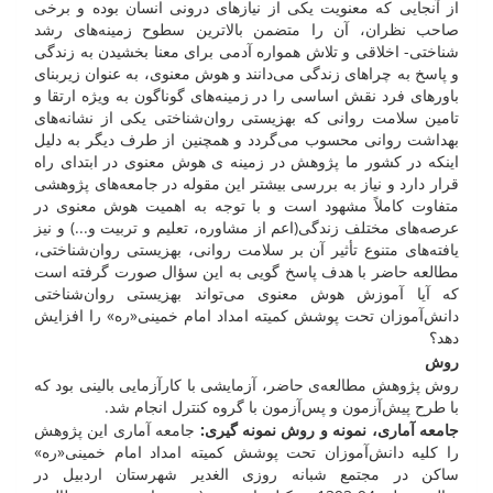
از آنجایی که معنویت یکی از نیازهای درونی انسان بوده و برخی
صاحب نظران، آن را متضمن بالاترین سطوح زمینه‌های رشد
شناختی- اخلاقی و تلاش همواره آدمی برای معنا بخشیدن به زندگی
و پاسخ به چراهای زندگی می‌دانند و هوش معنوی، به عنوان زیربنای
باورهای فرد نقش اساسی را در زمینه‌های گوناگون به ویژه ارتقا و
تامین سلامت روانی که بهزیستی روان‌شناختی یکی از نشانه‌های
بهداشت روانی محسوب می‌گردد و همچنین از طرف دیگر به دلیل
اینکه در کشور ما پژوهش در زمینه ی هوش معنوی در ابتدای راه
قرار دارد و نیاز به بررسی بیشتر این مقوله در جامعه‌های پژوهشی
متفاوت کاملاً مشهود است و با توجه به اهمیت هوش معنوی در
عرصه‌های مختلف زندگی(اعم از مشاوره، تعلیم و تربیت و...) و نیز
یافته‌های متنوع تأثیر آن بر سلامت روانی، بهزیستی روان‌شناختی،
مطالعه حاضر با هدف پاسخ گویی به این سؤال صورت گرفته است
که آیا آموزش هوش معنوی می‌تواند بهزیستی روان‌شناختی
دانش‌آموزان تحت پوشش کمیته امداد امام خمینی«ره» را افزایش
دهد؟
روش
روش پژوهش مطالعه‌ی حاضر، آزمایشی با کارآزمایی بالینی بود که
با طرح پیش‌آزمون و پس‌آزمون با گروه کنترل انجام شد.
جامعه آماری، نمونه و روش نمونه گیری:
جامعه آماری این پژوهش
را کلیه دانش‌آموزان تحت پوشش کمیته امداد امام خمینی«ره»
ساکن در مجتمع شبانه روزی الغدیر شهرستان اردبیل در