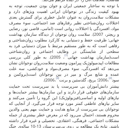
با توجه به ساختار جمعیتی ایران و جوان بودن جمعیت، توجه به
بهبود کیفیت زندگی در نوجوانان ایرانی اهمیت ویژه­ای دارد و
مشکلات سلامت‌روان به عنوان عامل خطری برای گسترش بعدی
اختلالات روان‌شناختی نظیر رفتارهای ضد اجتماعی، سوء مصرف
مواد، افسردگی یا اختلالات روانی است (امامی، قاضی نور، رضایی
و ریچتر، 2007). سلامت روان نوجوان از دیدگاه سازمان بهداشت
جهانی: ظرفیت حفظ و دستیابی به کارکرد مطلوب روان‌شناختی و
رفاهی است که به طور مستقیم مرتبط با میزان دستیابی فرد به
سطحی از شایستگی در وظایف اجتماعی و روان‌شناختی
[1]
است(سازمان بهداشت جهانی
، 2005). به طور کلی بررسی
مطالعات اپیدمیولوژیک پیرامون وضعیت سلامت‌روان نوجوانان نشان
می‌دهد که افسردگی، سوء مصرف‌مواد و خودکشی، سه علت
عمده و شایع مرگ و میر در بین نوجوانان است(بروکمن و
[3]
[2]
سود
،2006؛ بریج، گلدستین و برنت
،2006).
بیشتر دانش‌آموزان بی سرپرست یا بد سرپرست تحت حمایت
سازمان‌های حقوقی قرار دارند و این سازمان‌ها بیشتر حمایت‌ها و
نیازهای اولیه و اساسی(فیزیولوژیک) این گروه را تأمین می‌کنند و
سایر نیازهای عاطفی کمتر مورد توجه قرار می‌گیرد. از آنجایی که
نوجوانان بی سرپرست از منابع هدایت و حمایت مهم یعنی والدین
محروم هستند، احتمال می‌رود که در معرض خطر بیشتری از جمله
مشکلات اجتماعی، فرهنگی، اعتقادی، تحصیلی و غیره قرار داشته
باشند. نتایج یک مطالعه بر روی بی‌سرپرستان 13-10 ساله‌ی جنگ