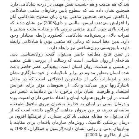
شد که هم مذهب و هم جنسیت نقش مهمی در درجه شادکامی دارد.
همچنین نشان داده شد که سطوح پایین رفتارهای مذهبی شادکامی
را کاهش می‌دهد. همچنین مذهبی بودن زنان سطوح شادکامی آنان
را افزایش می‌دهد. لویس، مالتبی و دای(2005) نیز نشان دادند که
نمرات بالای جهت گیری مذهبی درونی بالا و مقابله مثبت مذهبی با
نمرات بالای پرسش‌نامه شادکامی آکسفورد رابطه معنادار وجود
دارد. بدین معنا است که زمانی که مذهبی بودن با شادکامی رابطه
دارد، با بهزیستی روان‌شناختی نیز رابطه دارد.
در تبیین نتایج مطالعه حاضر می‌توان گفت روان‌شناسی دینی
شاخه‌ای از روان شناسی است که رسالت آن بررسی نقش مذهب
در هستی و سلامت روان انسان است. پیچیدگی عصر حاضر باعث
شده انسان به‌طور مداوم در برابر ناملایمات از خود سازگاری نشان
دهد و اضطراب یکی از شایعترین اختلالاتی است که در مقابل
ناسازگاری­ها بروز می‌کند و یکی از شیوه‌های مؤثر برای افزایش
استعداد و ظرفیت انسان برای برخورد با این ناملایمات عنصر دین
است. در این طریق همواره ایمان و اعتقاد مذهبی دارای اهمیت بوده
و درمان مبتنی بر ایمان به خداوند به‌عنوان نیروی مافوق طبیعت،
‌سابقه‌ای دیرینه در بین پیروان مذاهب گوناگون داشته است که از
آن می‌توان به مقابله مذهبی یاد کرد. ‌بسیاری از فرهنگ­ها افزون بر
درمان پزشکی کلاسیک، ‌روش‌های سازمان یافته‌ای برای مقابله با
بیماری­های بدنی و روانی انسان دارند(لارسون و همکاران، ‌1988؛ به
نقل از شاکری نیا،2000).