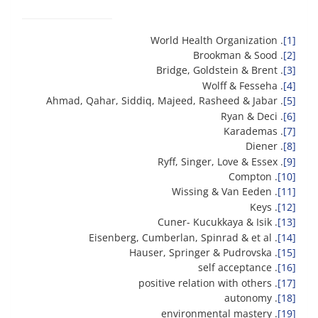
. World Health Organization
[1]
. Brookman & Sood
[2]
. Bridge, Goldstein & Brent
[3]
. Wolff & Fesseha
[4]
. Ahmad, Qahar, Siddiq, Majeed, Rasheed & Jabar
[5]
. Ryan & Deci
[6]
. Karademas
[7]
. Diener
[8]
. Ryff, Singer, Love & Essex
[9]
. Compton
[10]
. Wissing & Van Eeden
[11]
. Keys
[12]
. Cuner- Kucukkaya & Isik
[13]
. Eisenberg, Cumberlan, Spinrad & et al
[14]
. Hauser, Springer & Pudrovska
[15]
. self acceptance
[16]
. positive relation with others
[17]
. autonomy
[18]
. environmental mastery
[19]