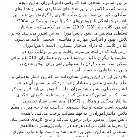
بر این اساس، مشخص شد که وقتی دانش‌آموزان به این نتیجه
برسند که در کلاس درس بر هدف‌های عملکردی بیش از هدف‌های
تسلّطی تأکید می‌شود میزان تقلّب بالاتری را گزارش می‌دهند. این
یافته در هماهنگی با پژوهش‌های دیگر (آندرمن و میدگلی، 2004؛
آندرمن، کاپ و لین
[28]
، 2010) است. در کلاسی که با ساختار
تسلّطی مشخص می‌شود دانش‌آموزان به این تصور می‌رسند که بر
تلاش، بهبود و افزایش مهارت و مقایسه‌ی شخصی تأکید می‌شود.
امّا در کلاسی که دارای ساختار عملکردی است دانش‌آموزان
درمی‌یابند که در اینجا بر نمره، رقابت و نیز بر توانایی فرد در
مقایسه با دیگران تأکید می‌شود (آندرمن و همکاران، 2010) و برخی
ممکن است تقلّب کردن را به‌عنوان راهی برای موفّق شدن در
چنین محیط‌هایی به حساب آورند.
علاوه بر این در این پژوهش نشان داده شد که بین فشار تحصیلی و
تقلّب رابطه‌ی منفی و معنادار وجود دارد که بر اساس آن هر چه
فشار تحصیلی بیشتر باشد میزان تقلّب، کاهش می‌یابد. لازم به ذکر
است که بر اساس گویه هایی که در پرسشنامه الگوهای یادگیری
سازگار میدگلی و همکاران (1997) آمده است فشار تحصیلی
متغیری است مثبت، و نشان‌دهنده‌ی آن است که تا چه میزان، معلّمِ
کلاس، دانش‌آموزان را به فهم مطالب ترغیب می‌کند، با همه‌ی
دانش‌آموزان به‌طور برابر برخورد می‌کند و نتایج کارهای کلاسی‌شان
را محرمانه تلقی می‌کند. هرچند در ادبیات پژوهشی، مطالعه‌ی
مستقلی که به این متغیر پرداخته باشد به دست نیامد ولی متغیری