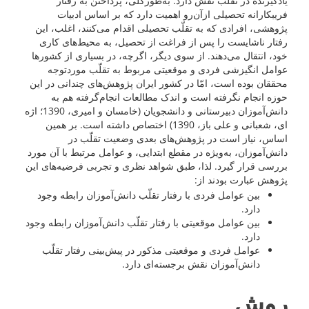
یادگیرنده در تقلّب نقش دارد. به‌طورکلی، پرداختن به رفتار
فریبکارانه تحصیلی ازآن‌رو اهمیت دارد که بر اساس ادبیات
پژوهشی، افرادی که به تقلّب تحصیلی اقدام می‌کنند، اغلب، این
رفتار ناشایست را پس از فراغت از تحصیل، به محیط‌های کاری
خود، انتقال می‌دهند. از سوی دیگر، اگرچه، در بسیاری از کشورها
عوامل انگیزشی فردی و موقعیتی مربوط به تقلّب موردتوجه
محققان بوده است، امّا در کشور ایران پژوهش‌های چندانی در این
حوزه انجام نگرفته است و اندک مطالعات انجام‌گرفته هم به
دانش‌آموزان دبیرستانی و دانشجویان (خامسان و امیری، 1390؛ اژه
ای، شعبانی و علی باز، 1390) اختصاص داشته است. بر همین
اساس، نیاز است در پژوهش‌های بعدی وضعیت تقلّب در
دانش‌آموزان، به‌ویژه در مقطع ابتدایی، و عوامل مرتبط با آن مورد
بررسی قرار گیرد. لذا، طبق شواهد نظری و تجربی فرضیه‌های این
پژوهش عبارت بودند از:
بین عوامل فردی با رفتار تقلّب دانش‌آموزان رابطه وجود
دارد.
بین عوامل موقعیتی با رفتار تقلّب دانش‌آموزان رابطه وجود
دارد.
عوامل فردی و موقعیتی مذکور در پیش‌بینی رفتار تقلّب
دانش‌آموزان نقش برجسته‌ای دارد.
روش