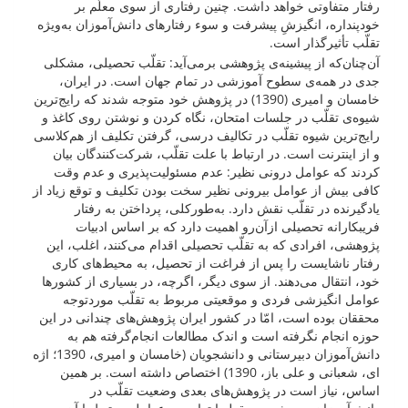
رفتار متفاوتی خواهد داشت. چنین رفتاری از سوی معلّم بر
خودپنداره، انگیزشِ پیشرفت و سوء رفتارهای دانش‌آموزان به‌ویژه
تقلّب تأثیرگذار است.
آن‌چنان‌که از پیشینه‌ی پژوهشی برمی‌آید: تقلّب تحصیلی، مشکلی
جدی در همه‌ی سطوح آموزشی در تمام جهان است. در ایران،
خامسان و امیری (1390) در پژوهش خود متوجه شدند که رایج‌ترین
شیوه‌ی تقلّب در جلسات امتحان، نگاه کردن و نوشتن روی کاغذ و
رایج‌ترین شیوه تقلّب در تکالیف درسی، گرفتن تکلیف از هم‌کلاسی
و از اینترنت است. در ارتباط با علت تقلّب، شرکت‌کنندگان بیان
کردند که عوامل درونی نظیر: عدم مسئولیت‌پذیری و عدم وقت
کافی بیش از عوامل بیرونی نظیر سخت بودن تکلیف و توقع زیاد از
یادگیرنده در تقلّب نقش دارد. به‌طورکلی، پرداختن به رفتار
فریبکارانه تحصیلی ازآن‌رو اهمیت دارد که بر اساس ادبیات
پژوهشی، افرادی که به تقلّب تحصیلی اقدام می‌کنند، اغلب، این
رفتار ناشایست را پس از فراغت از تحصیل، به محیط‌های کاری
خود، انتقال می‌دهند. از سوی دیگر، اگرچه، در بسیاری از کشورها
عوامل انگیزشی فردی و موقعیتی مربوط به تقلّب موردتوجه
محققان بوده است، امّا در کشور ایران پژوهش‌های چندانی در این
حوزه انجام نگرفته است و اندک مطالعات انجام‌گرفته هم به
دانش‌آموزان دبیرستانی و دانشجویان (خامسان و امیری، 1390؛ اژه
ای، شعبانی و علی باز، 1390) اختصاص داشته است. بر همین
اساس، نیاز است در پژوهش‌های بعدی وضعیت تقلّب در