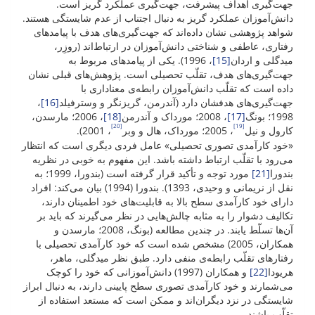
جهت‌گیری اهداف پیشرفت، جهت‌گیری عملکرد گریز است.
دانش‌آموزان عملکرد گریز به دنبال اجتناب از عدم شایستگی هستند.
شواهد پژوهشی نشان داده‌اند که جهت‌گیری‌های هدف با پیامدهای
رفتاری، عاطفی و شناختی دانش‌آموزان در ارتباط‌اند (روزِر،
میدگلی و اردان
[15]
، 1996). یکی از پیامدهای مربوط به
جهت‌گیری‌های هدف، تقلّب تحصیلی است. پژوهش‌های قبلی نشان
داده‌ است که تقلّب دانش‌آموزان رابطه‌ی معناداری با
جهت‌گیری‌های هدفشان دارد (آندرمن، گریزنگر و وسترفیلد
[16]
،
1998؛ بونگ
[17]
، 2008؛ مورداک و آندرمن
[18]
، 2006؛ مارسدن،
[20]
[19]
کارول و نیل
، 2005؛ مورداک، هال و وبر
، 2001).
«خود کارآمدی تصوری تحصیلی» عامل فردی دیگری است که انتظار
می‌رود با تقلّب ارتباط داشته باشد. این مفهوم به خوبی در نظریه
بندورا
[21]
مورد توجه و تأکید قرار گرفته است (بندورا، 1999؛ به
نقل از نریمانی و وحیدی، 1393). بندورا (1994) بیان می‌کند: افراد
دارای خود کارآمدی سطح بالا به قابلیت‌های خود اطمینان دارند،
تکالیف دشوار را به ‌مثابه چالش‌هایی در نظر می‌گیرند که باید بر
آن‌ها تسلّط یابند. در چندین مطالعه (بونگ، 2008؛ مارسدن و
همکاران، 2005) مشخص شده است که خود کارآمدی تحصیلی با
رفتارهای تقلّب رابطه‌ی منفی دارد. طبق نظر میدگلی، ماهر،
هریودا
[22]
و همکاران (1997) دانش‌آموزانی که خود را کوچک
می‌شمارند و خود کارآمدی تصوری سطح پایینی دارند، به دنبال ابراز
شایستگی در نزد دیگران‌اند و ممکن است که مستعد استفاده از
تقلّب باشند.