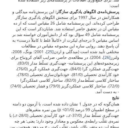
است:
پرسش‌نامه‌ی الگوهای یادگیری سازگار:
این پرسش‌نامه میدگلی و
همکارانش در سال 1997 برای سنجش الگوهای یادگیری سازگار
طراحی کرده‌اند. این پرسشنامه شامل 26 مقیاس است که از ده
مقیاس آن در تحقیق حاضر استفاده شد. شایان‌ذکر است که این
پرسشنامه‌ شامل 49 سؤال بود که از دانش‌آموزان خواسته شد بر
اساس مقیاس 5 درجه‌ای لیکرت از «کاملاً غلط تا کاملاً درست» به
آن پاسخ دهند. روایی سازه این مجموعه مقیاس در مطالعات
مختلفی تأیید شده است (میدگلی و اردن
[25]
، 2001؛ بونگ، 2008،
ولترز
[26]
، 2004). در مطالعه‌ی حاضر، ضرایب آلفای کرونباخ برای
زیرمجموعه‌های این پرسشنامه- جهت‌گیری تسلّط مدار (83/0)،
جهت‌گیری عملکرد گرا (84/0)، جهت‌گیری عملکرد گریز (76/0)،
خود کارآمدی تحصیلی (81/0)، خودناتوان‌سازی تحصیلی (78/0)،
ساختار کلاسی تسلّط‌مدار (82/0)، ساختار کلاسی عملکردگرا
(72/0)، ساختار کلاسی عملکردگریز (79/0) و فشار تحصیلی (74/0)
- به دست آمد.
نتایج
همان‌گونه که در جدول 1 نشان داده شده است، با آزمون دو دامنه
در سطح اطمینان 99 درصد (01/0> p) بین نمره متغیرهای
جهت‌گیری تسلّط مدار (37/0-r
، خود کارآمدی تحصیلی (28/0-r
) با
=
=
نمره‌ی تقلّب رابطه‌ی معکوس و معنادار وجود دارد؛ یعنی: هر چه
سطح این دو متغیر بالاتر باشد، تقلّب کمتر رخ می‌دهد. همچنین، بین