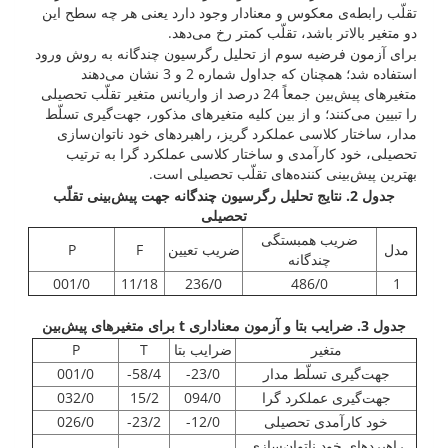
تقلّب رابطه‌ی معکوس و معنادار وجود دارد یعنی هر چه سطح این
دو متغیر بالاتر باشد، تقلّب کمتر رخ می‌دهد.
برای آزمون فرضیه سوم از تحلیل رگرسیون چندگانه به روش ورود
استفاده شد؛ همچنان که جداول شماره 2 و 3 نشان می‌دهند
متغیرهای پیش‌بین جمعاً 24 درصد از واریانس متغیر تقلّب تحصیلی
را تبیین می‌کنند؛ و از بین کلیه متغیرهای مذکور، جهت‌گیری تسلّط
مدار، ساختار کلاسی عملکرد گریز، راهبردهای خود ناتوان‌سازی
تحصیلی، خود کارآمدی و ساختار کلاسی عملکرد گرا به ترتیب
بهترین پیش‌بینی کننده‌های تقلّب تحصیلی است.
جدول 2. نتایج تحلیل رگرسیون چندگانه جهت پیش‌بینی تقلّب
تحصیلی
ضریب همبستگی
مدل
ضریب تعیین
F
P
چندگانه
001/0
11/18
236/0
486/0
1
جدول 3
.
ضرایب بتا و آزمون معناداری
t
برای متغیرهای پیش‌بین
متغیر
ضرایب بتا
T
P
جهت‌گیری تسلّط مدار
23/0-
58/4-
001/0
جهت‌گیری عملکرد گرا
094/0
15/2
032/0
خود کارآمدی تحصیلی
12/0-
23/2-
026/0
راهبردهای خود ناتوان‌سازی