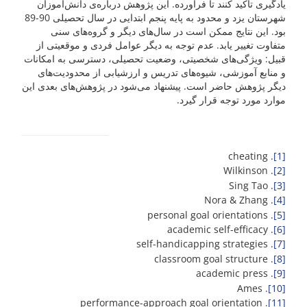
یادگیری تأکید کنند تا فرآورده. این پژوهش درباره‌ی دانش‌آموزان
شهرستان یزد و محدود به پایه پنجم ابتدایی در سال تحصیلی 90-89
بود. این نتایج ممکن است در سال‌های دیگر و گروه‌های سنی
متفاوت تغییر یابد. عدم توجه به دیگر عوامل فردی و موقعیتی از
قبیل: ویژگی‌های شخصیتی، وضعیت تحصیلی، دسترسی به امکانات
و منابع آموزشی، شیوه‌های تدریس و ارزشیابی از محدودیت‌های
دیگر پژوهش حاضر است. پیشنهاد می‌شود در پژوهش‌های بعدی این
موارد مورد توجه قرار گیرد.
. cheating
[1]
. Wilkinson
[2]
. Sing Tao
[3]
. Nora & Zhang
[4]
. personal goal orientations
[5]
. academic self-efficacy
[6]
. self-handicapping strategies
[7]
. classroom goal structure
[8]
. academic press
[9]
. Ames
[10]
. performance-approach goal orientation
[11]