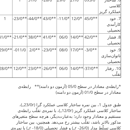
کلاسی
عملکرد گریز
7. خود
**45/0
*12/0
*11/0-
**43/0
**44/0-
**23/0-
1
کارآمدی
تحصیلی
8. فشار
**42/0
**14/0
06/0
**41/0
**38/0
**21/0-
**41/0
تحصیلی
9. خود
**3/0-
**17/0
08/0
**23/0-
**2/0
011/0-
**29/0-
ناتوان‌سازی
تحصیلی
10. رفتار
**37/0-
**14/0
06/0
**26/0-
**23/0
**12/0
**28/0-
تقلّب
*رابطه‌ی معنادار در سطح 05/0 (آزمون دو دامنه)** رابطه‌ی
معنا‌دار در سطح 01/0 (آزمون دو دامنه)
طبق جدول 1، بین نمره ساختار کلاسی عملکرد گرا (23/0r
)،
=
ساختار کلاسی عملکرد گریز (12/0r
)، با نمره‌ی تقلّب رابطه‌ی
=
مستقیم و معنادار وجود دارد؛ به‌عبارت‌دیگر، هرچه سطح متغیرهای
مذکور بالاتر باشد، تقلّب بیشتر رخ می‌دهد. همچنین، بین ساختار
کلاسی تسلّط مدار (26/0- r
) و فشار تحصیلی (18/0- r
) با نمره‌ی
=
=