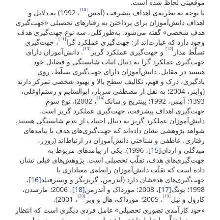
موقعیتی لحاظ شده است.
[10]
با توجه به نظریه‌ی اهداف پیشرفت (آمس
، 1992) به دلایل و
اهداف دانش‌آموزان برای پرداختن به رفتارهای تحصیلی «جهت‌گیری
هدفِ شخصی» گفته می‌شود. به‌طورکلی، سه نوع جهت‌گیری هدف
[11]
وجود دارد که عبارت‌اند از: جهت‌گیری عملکرد گرا
، جهت‌گیری
[13]
[12]
تسلّط مدار
و جهت‌گیری عملکرد گریز
. دانش‌آموزان دارای
جهت‌گیری عملکرد گرا به دنبال اثبات شایستگی و فضایل خود
هستند در مقابل، دانش‌آموزان دارای جهت‌گیری تسلّط، روی
یادگیری، درک و فهم، تکالیف سطح بالا و بهبود شخصی تمرکز دارند
(واینر، 2004؛ به نقل از مصطفی سرباز، ابوالسایم و رستم‌اوغلی،
[14]
1393؛ آمِس، 1992؛ پینتریج و شانک
، 2002). نوع سومِ
جهت‌گیری اهداف پیشرفت، جهت‌گیری عملکرد گریز است.
دانش‌آموزان عملکرد گریز به دنبال اجتناب از عدم شایستگی هستند.
شواهد پژوهشی نشان داده‌اند که جهت‌گیری‌های هدف با پیامدهای
رفتاری، عاطفی و شناختی دانش‌آموزان در ارتباط‌اند (روزِر،
میدگلی و اردان
[15]
، 1996). یکی از پیامدهای مربوط به
جهت‌گیری‌های هدف، تقلّب تحصیلی است. پژوهش‌های قبلی نشان
داده‌ است که تقلّب دانش‌آموزان رابطه‌ی معناداری با
جهت‌گیری‌های هدفشان دارد (آندرمن، گریزنگر و وسترفیلد
[16]
،
1998؛ بونگ
[17]
، 2008؛ مورداک و آندرمن
[18]
، 2006؛ مارسدن،
[20]
[19]
کارول و نیل
، 2005؛ مورداک، هال و وبر
، 2001).
«خود کارآمدی تصوری تحصیلی» عامل فردی دیگری است که انتظار
می‌رود با تقلّب ارتباط داشته باشد. این مفهوم به خوبی در نظریه