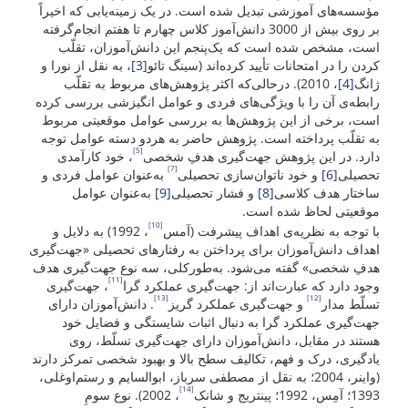
مؤسسه‌های آموزشی تبدیل شده است. در یک زمینه‌یابی که اخیراً
بر روی بیش از 3000 دانش‌آموز کلاس چهارم تا هفتم انجام‌گرفته
است، مشخص شده است که یک‌پنجم این دانش‌آموزان، تقلّب
کردن را در امتحانات تأیید کرده‌اند (سینگ تائو
[3]
، به نقل از نورا و
ژانگ
[4]
، 2010). درحالی‌که اکثر پژوهش‌های مربوط به تقلّب
رابطه‌ی آن را با ویژگی‌های فردی و عوامل انگیزشی بررسی کرده
‌است، برخی از این پژوهش‌ها به بررسی عوامل موقعیتی مربوط
به تقلّب پرداخته ‌است. پژوهش حاضر به هردو دسته عوامل توجه
[5]
دارد. در این پژوهش جهت‌گیری هدفِ شخصی
، خود کارآمدی
[7]
تحصیلی
[6]
و خود ناتوان‌سازی تحصیلی
به‌عنوان عوامل فردی و
ساختار هدف کلاسی
[8]
و فشار تحصیلی
[9]
به‌عنوان عوامل
موقعیتی لحاظ شده است.
[10]
با توجه به نظریه‌ی اهداف پیشرفت (آمس
، 1992) به دلایل و
اهداف دانش‌آموزان برای پرداختن به رفتارهای تحصیلی «جهت‌گیری
هدفِ شخصی» گفته می‌شود. به‌طورکلی، سه نوع جهت‌گیری هدف
[11]
وجود دارد که عبارت‌اند از: جهت‌گیری عملکرد گرا
، جهت‌گیری
[13]
[12]
تسلّط مدار
و جهت‌گیری عملکرد گریز
. دانش‌آموزان دارای
جهت‌گیری عملکرد گرا به دنبال اثبات شایستگی و فضایل خود
هستند در مقابل، دانش‌آموزان دارای جهت‌گیری تسلّط، روی
یادگیری، درک و فهم، تکالیف سطح بالا و بهبود شخصی تمرکز دارند
(واینر، 2004؛ به نقل از مصطفی سرباز، ابوالسایم و رستم‌اوغلی،
[14]
1393؛ آمِس، 1992؛ پینتریج و شانک
، 2002). نوع سومِ