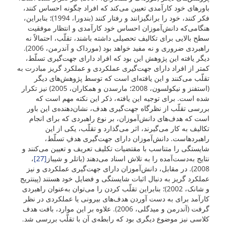
باورهای خود کارآمدی تعیین می‌کند که افراد چگونه احساس کنند،
فکر کنند، خود را برانگیزانند و رفتار کنند (بندورا، 1994)؛ بنابراین،
هنگامی‌که دانش‌آموزان احساس خود کارآمدی و انتظار موفقیت
سطح بالایی برای تکالیف تحصیلی داشته باشند، تقلّب، احتمالاً نه
راهبردی ضروری و نه مفید خواهد بود (مورداک و آندرمن، 2006).
دیگر یافته این پژوهش این بود که افراد دارای جهت‌گیری تسلّط،
کمتر از افراد دارای جهت‌گیری عملکردی و عملکرد گریز مبادرت به
تقلّب می‌کنند و این یافته‌ای است که توسط پژوهش‌های دیگر
(استفنز و نیکولسون، 2008؛ مارسدن و همکاران، 2005) نیز تکرار
شده است. برای توجیه این یافته، ذکر این نکته مهم است که
بررسی تقلّب از نظر‌گاه جهت‌گیری هدف، نشان‌دهنده‌ی این باور
است که هدف‌های دانش‌آموزان، بر نوع راهبردی که برای انجام
تکالیف به کار می‌گیرند، اثر می‌گذارد و تقلّب، یکی از این
راهبردهاست. دانش‌آموزان دارای جهت‌گیری هدفِ تسلّط،
شایستگی را متناسب با مقتضیات تکلیف تعریف و تعیین می‌کنند و
نتایج به‌دست‌آمده را به تلاش اسناد می‌دهند (باتلر و شیباز
[27]
،
2008). در مقابل، دانش‌آموزان دارای جهت‌گیری عملکردی و نیز
عملکرد گریز به دنبال اثبات شایستگی و فضایل خود هستند (پینتریج
و شانک، 2002)؛ بنابراین تقلّب کردن را می‌توان به‌عنوان راهبردی
کارآمد برای به دست آوردن هدف‌های بیرونی یا عملکردی در نظر
گرفت (آندرمن و میدگلی، 2006). علاوه بر این موارد، بافت هدف
کلاسی نیز موضوع دیگری بود که رابطه‌ی آن با تقلّب بررسی شد.