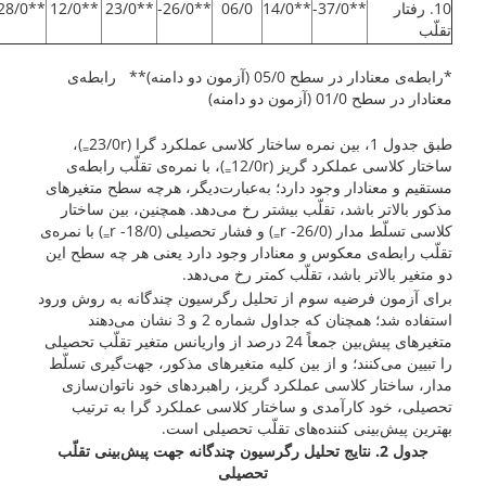
10. رفتار
**37/0-
**14/0
06/0
**26/0-
**23/0
**12/0
**28/0-
تقلّب
*رابطه‌ی معنادار در سطح 05/0 (آزمون دو دامنه)** رابطه‌ی
معنا‌دار در سطح 01/0 (آزمون دو دامنه)
طبق جدول 1، بین نمره ساختار کلاسی عملکرد گرا (23/0r
)،
=
ساختار کلاسی عملکرد گریز (12/0r
)، با نمره‌ی تقلّب رابطه‌ی
=
مستقیم و معنادار وجود دارد؛ به‌عبارت‌دیگر، هرچه سطح متغیرهای
مذکور بالاتر باشد، تقلّب بیشتر رخ می‌دهد. همچنین، بین ساختار
کلاسی تسلّط مدار (26/0- r
) و فشار تحصیلی (18/0- r
) با نمره‌ی
=
=
تقلّب رابطه‌ی معکوس و معنادار وجود دارد یعنی هر چه سطح این
دو متغیر بالاتر باشد، تقلّب کمتر رخ می‌دهد.
برای آزمون فرضیه سوم از تحلیل رگرسیون چندگانه به روش ورود
استفاده شد؛ همچنان که جداول شماره 2 و 3 نشان می‌دهند
متغیرهای پیش‌بین جمعاً 24 درصد از واریانس متغیر تقلّب تحصیلی
را تبیین می‌کنند؛ و از بین کلیه متغیرهای مذکور، جهت‌گیری تسلّط
مدار، ساختار کلاسی عملکرد گریز، راهبردهای خود ناتوان‌سازی
تحصیلی، خود کارآمدی و ساختار کلاسی عملکرد گرا به ترتیب
بهترین پیش‌بینی کننده‌های تقلّب تحصیلی است.
جدول 2. نتایج تحلیل رگرسیون چندگانه جهت پیش‌بینی تقلّب
تحصیلی