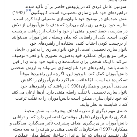
سومین عامل فردی که در پژوهش حاضر بر آن تأکید شده،
[23]
«راهبردهای خود ناتوان‌سازی تحصیلی» است. کاوینگتون
(1992)
نقش عمده‌ای در توضیح خود ناتوان‌سازی تحصیلی ایفا کرده است.
نظریه خود ارزشی وی بیان می‌دارد که هدف دانش‌آموزان از تلاش
در مدرسه، حفظ تصویر مثبتی از خود و اجتناب از دریافت برچسب
کودن است. یکی از راه‌هایی که بدان وسیله دانش‌آموزان می‌توانند
از برچسب کودن اجتناب کنند، استفاده از راهبردهای خود
ناتوان‌سازی تحصیلی است. او خود ناتوان‌سازی را به‌عنوان «ایجاد
برخی موانع برای عملکرد خود به‌صورت تصوری یا واقعی» توصیف
می‌کند تا اینکه شخص برای شکست‌های بالقوه خود بهانه‌ای از قبل
داشته باشد. راهبردهای خود ناتوان‌سازی می‌تواند به ارزش شخصی
دانش‌آموزان کمک کند. با ‌وجود این، اگرچه این راهبردها موقتاً
تسکین‌دهنده است، امّا عاقبت عملکرد دانش‌آموزان را کاهش
می‌دهد. آندرمن و همکاران (1998) دریافتند که راهبردهای خود
ناتوان‌سازی تحصیلی با تقلّب رابطه مثبتی دارد. آن‌ها اذعان می‌کنند
که خود ناتوان‌سازی ممکن است دانش‌آموزان را به تقلّب ترغیب
کند تا شایسته به نظر بیایند.
جنبه‌ی مهم دیگری از نظریه اهداف پیشرفت به نقش محیط
یادگیری دانش‌آموزان (عامل موقعیتی) اختصاص دارد که بر توانایی
دانش‌آموزان برای پیگیری اهداف پیشرفت تأثیر می‌گذارد. میدگلی و
همکاران (1997) ساختارهای کلاسی مبتنی بر هدف را به سه دسته
کلی تقسیم کرده‌اند که عبارت‌اند از: ساختار تسلّط مدار، عملکرد