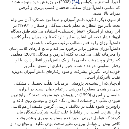
اخیراً، استفنز و نیکولسن
[24]
(2008) در پژوهش خود متوجه شدند
که تمامی دانش‌آموزان متقلّب هدفشان کسب برتری و گرفتن
نمرات بالا است.
از سوی دیگر، انگیزه دانش‌آموزان و طبعاً نوع عملکرد آنان می‌تواند
تحت تأثیر نوع انتظارات معلّم باشد. میدگلی و همکاران (1997) در
این زمینه از اصطلاح «فشار تحصیلی» استفاده می‌کنند طبق دیدگاه
آن‌ها: فشار تحصیلی اشاره به این دارد که تا چه میزان معلّمِ کلاس،
دانش‌آموزان را به فهم مطالب ترغیب می‌کند، با همه‌ی
دانش‌آموزان به‌طور برابر برخورد می‌کند و نتایج کارهای کلاسی‌شان
را محرمانه تلقی می‌کند. به گفته آندرمن و میدگلی (2004) معلّمی
که رفتار و پیشرفت خاصی را از یک دانش‌آموز انتظار دارد، با او
رفتار متفاوتی خواهد داشت. چنین رفتاری از سوی معلّم بر
خودپنداره، انگیزشِ پیشرفت و سوء رفتارهای دانش‌آموزان به‌ویژه
تقلّب تأثیرگذار است.
آن‌چنان‌که از پیشینه‌ی پژوهشی برمی‌آید: تقلّب تحصیلی، مشکلی
جدی در همه‌ی سطوح آموزشی در تمام جهان است. در ایران،
خامسان و امیری (1390) در پژوهش خود متوجه شدند که رایج‌ترین
شیوه‌ی تقلّب در جلسات امتحان، نگاه کردن و نوشتن روی کاغذ و
رایج‌ترین شیوه تقلّب در تکالیف درسی، گرفتن تکلیف از هم‌کلاسی
و از اینترنت است. در ارتباط با علت تقلّب، شرکت‌کنندگان بیان
کردند که عوامل درونی نظیر: عدم مسئولیت‌پذیری و عدم وقت
کافی بیش از عوامل بیرونی نظیر سخت بودن تکلیف و توقع زیاد از