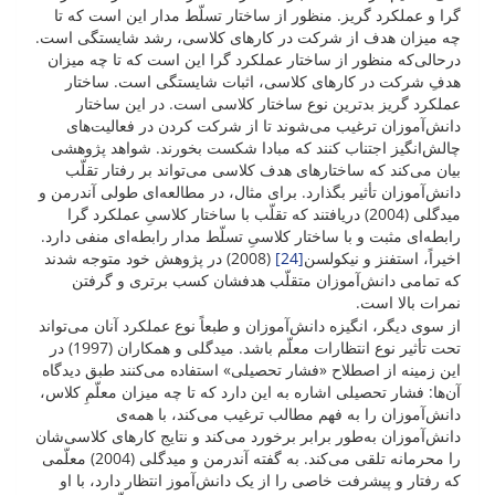
گرا و عملکرد گریز. منظور از ساختار تسلّط مدار این است که تا
چه میزان هدف از شرکت در کارهای کلاسی، رشد شایستگی است.
درحالی‌که منظور از ساختار عملکرد گرا این است که تا چه میزان
هدفِ شرکت در کارهای کلاسی، اثبات شایستگی است. ساختار
عملکرد گریز بدترین نوع ساختار کلاسی است. در این ساختار
دانش‌آموزان ترغیب می‌شوند تا از شرکت کردن در فعالیت‌های
چالش‌انگیز اجتناب کنند که مبادا شکست بخورند. شواهد پژوهشی
بیان می‌کند که ساختارهای هدف کلاسی می‌تواند بر رفتار تقلّب
دانش‌آموزان تأثیر بگذارد. برای مثال، در مطالعه‌ای طولی آندرمن و
میدگلی (2004) دریافتند که تقلّب با ساختار کلاسیِ عملکرد گرا
رابطه‌ای مثبت و با ساختار کلاسیِ تسلّط مدار رابطه‌ای منفی دارد.
اخیراً، استفنز و نیکولسن
[24]
(2008) در پژوهش خود متوجه شدند
که تمامی دانش‌آموزان متقلّب هدفشان کسب برتری و گرفتن
نمرات بالا است.
از سوی دیگر، انگیزه دانش‌آموزان و طبعاً نوع عملکرد آنان می‌تواند
تحت تأثیر نوع انتظارات معلّم باشد. میدگلی و همکاران (1997) در
این زمینه از اصطلاح «فشار تحصیلی» استفاده می‌کنند طبق دیدگاه
آن‌ها: فشار تحصیلی اشاره به این دارد که تا چه میزان معلّمِ کلاس،
دانش‌آموزان را به فهم مطالب ترغیب می‌کند، با همه‌ی
دانش‌آموزان به‌طور برابر برخورد می‌کند و نتایج کارهای کلاسی‌شان
را محرمانه تلقی می‌کند. به گفته آندرمن و میدگلی (2004) معلّمی
که رفتار و پیشرفت خاصی را از یک دانش‌آموز انتظار دارد، با او