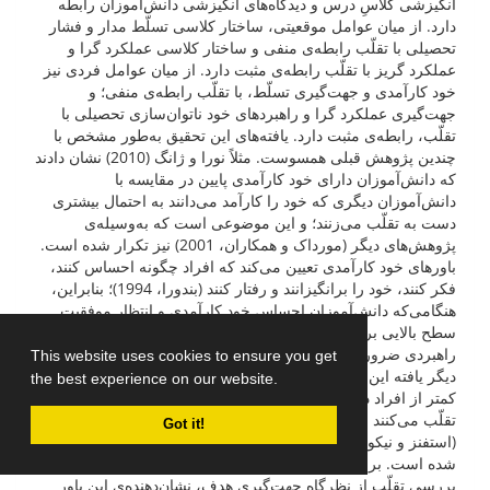
انگیزشی کلاسِ درس و دیدگاه‌های انگیزشی دانش‌آموزان رابطه
دارد. از میان عوامل موقعیتی، ساختار کلاسی تسلّط مدار و فشار
تحصیلی با تقلّب رابطه‌ی منفی و ساختار کلاسی عملکرد گرا و
عملکرد گریز با تقلّب رابطه‌ی مثبت دارد. از میان عوامل فردی نیز
خود کارآمدی و جهت‌گیری تسلّط، با تقلّب رابطه‌ی منفی؛ و
جهت‌گیری عملکرد گرا و راهبردهای خود ناتوان‌سازی تحصیلی با
تقلّب، رابطه‌ی مثبت دارد. یافته‌های این تحقیق به‌طور مشخص با
چندین پژوهش قبلی همسوست. مثلاً نورا و ژانگ (2010) نشان دادند
که دانش‌آموزان دارای خود کارآمدی پایین در مقایسه با
دانش‌آموزان دیگری که خود را کارآمد می‌دانند به ‌احتمال بیشتری
دست به تقلّب می‌زنند؛ و این موضوعی است که به‌وسیله‌ی
پژوهش‌های دیگر (مورداک و همکاران، 2001) نیز تکرار شده است.
باورهای خود کارآمدی تعیین می‌کند که افراد چگونه احساس کنند،
فکر کنند، خود را برانگیزانند و رفتار کنند (بندورا، 1994)؛ بنابراین،
هنگامی‌که دانش‌آموزان احساس خود کارآمدی و انتظار موفقیت
سطح بالایی برای تکالیف تحصیلی داشته باشند، تقلّب، احتمالاً نه
راهبردی ضروری و نه مفید خواهد بود (مورداک و آندرمن، 2006).
This website uses cookies to ensure you get
دیگر یافته این پژوهش این بود که افراد دارای جهت‌گیری تسلّط،
the best experience on our website.
کمتر از افراد دارای جهت‌گیری عملکردی و عملکرد گریز مبادرت به
تقلّب می‌کنند و این یافته‌ای است که توسط پژوهش‌های دیگر
Got it!
(استفنز و نیکولسون، 2008؛ مارسدن و همکاران، 2005) نیز تکرار
شده است. برای توجیه این یافته، ذکر این نکته مهم است که
بررسی تقلّب از نظر‌گاه جهت‌گیری هدف، نشان‌دهنده‌ی این باور