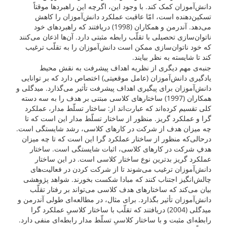
دانش‌آموزان کمک کند. با ‌وجود این، اگرچه این راهبردها موقتاً
تسکین‌دهنده است، امّا عاقبت عملکرد دانش‌آموزان را کاهش
می‌دهد. آندرمن و همکاران (1998) دریافتند که راهبردهای خود
ناتوان‌سازی تحصیلی با تقلّب رابطه مثبتی دارد. آن‌ها اذعان می‌کنند
که خود ناتوان‌سازی ممکن است دانش‌آموزان را به تقلّب ترغیب
کند تا شایسته به نظر بیایند.
جنبه‌ی مهم دیگری از نظریه اهداف پیشرفت به نقش محیط
یادگیری دانش‌آموزان (عامل موقعیتی) اختصاص دارد که بر توانایی
دانش‌آموزان برای پیگیری اهداف پیشرفت تأثیر می‌گذارد. میدگلی و
همکاران (1997) ساختارهای کلاسی مبتنی بر هدف را به سه دسته
کلی تقسیم کرده‌اند که عبارت‌اند از: ساختار تسلّط مدار، عملکرد
گرا و عملکرد گریز. منظور از ساختار تسلّط مدار این است که تا
چه میزان هدف از شرکت در کارهای کلاسی، رشد شایستگی است.
درحالی‌که منظور از ساختار عملکرد گرا این است که تا چه میزان
هدفِ شرکت در کارهای کلاسی، اثبات شایستگی است. ساختار
عملکرد گریز بدترین نوع ساختار کلاسی است. در این ساختار
دانش‌آموزان ترغیب می‌شوند تا از شرکت کردن در فعالیت‌های
چالش‌انگیز اجتناب کنند که مبادا شکست بخورند. شواهد پژوهشی
بیان می‌کند که ساختارهای هدف کلاسی می‌تواند بر رفتار تقلّب
دانش‌آموزان تأثیر بگذارد. برای مثال، در مطالعه‌ای طولی آندرمن و
میدگلی (2004) دریافتند که تقلّب با ساختار کلاسیِ عملکرد گرا
رابطه‌ای مثبت و با ساختار کلاسیِ تسلّط مدار رابطه‌ای منفی دارد.