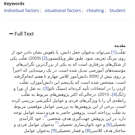
Keywords
Individual factors
situational factors
cheating
Student
Full Text
مقدمه
تقلّب
[1]
می‌تواند به‌عنوان جعل دانش، یا باهوش نشان دادن خود از
روی نیرنگ تعریف شود. طبق نظر ویلکینسون
[2]
(2009) تقلّب یکی
از شکل‌های بدرفتاری است که به یکی از بزرگ‌ترین نگرانی‌های
مؤسسه‌های آموزشی تبدیل شده است. در یک زمینه‌یابی که اخیراً
بر روی بیش از 3000 دانش‌آموز کلاس چهارم تا هفتم انجام‌گرفته
است، مشخص شده است که یک‌پنجم این دانش‌آموزان، تقلّب
کردن را در امتحانات تأیید کرده‌اند (سینگ تائو
[3]
، به نقل از نورا و
ژانگ
[4]
، 2010). درحالی‌که اکثر پژوهش‌های مربوط به تقلّب
رابطه‌ی آن را با ویژگی‌های فردی و عوامل انگیزشی بررسی کرده
‌است، برخی از این پژوهش‌ها به بررسی عوامل موقعیتی مربوط
به تقلّب پرداخته ‌است. پژوهش حاضر به هردو دسته عوامل توجه
[5]
دارد. در این پژوهش جهت‌گیری هدفِ شخصی
، خود کارآمدی
[7]
تحصیلی
[6]
و خود ناتوان‌سازی تحصیلی
به‌عنوان عوامل فردی و
ساختار هدف کلاسی
[8]
و فشار تحصیلی
[9]
به‌عنوان عوامل