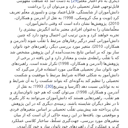
دیگری به نام اعتبار معلّم
[29]
به دست آمد که شباهت مفهومی
قابل‌توجهی فشار تحصیلی دارد و می‌توان آن را برداشت
دانش‌آموزان از شایستگی، قابل‌اعتماد بودن و دلسوزی معلّم تعریف
کرد (تویت و مک کروسکی، 1998؛ به نقل از آندرمن و همکاران،
2010). پژوهش‌ها نشان داده‌ است که وقتی دانش‌آموزان،
معلّمانشان را به‌عنوان افرادی معتبر بدانند انگیزش بیشتری را
تجربه خواهند کرد و بدین ترتیب این احتمال وجود دارد که چنین
دانش‌آموزانی کمتر درگیر رفتارهای مرتبط با تقلّب شوند (آندرمن و
همکاران، 2010). متغیر مورد بررسی دیگر، راهبردهای خود ناتوان
ساز بود که بر اساس نتایج به‌دست‌آمده از این پژوهش مشخص شد
که با تقلّب رابطه‌ی مثبت و معنادار دارد و این یافته در برخی از
پژوهش‌ها (آندرمن و همکاران، 1998) تکرار شده است. راهبردهای
خود ناتوان ساز تحصیلی هنگامی مورد استفاده قرار می‌گیرد که
دانش‌آموز به شکلی فعالانه شرایط مرتبط با موفقیت و شکست
تحصیلی را تنظیم کند به‌گونه‌ای که بتواند شکست را به آن شرایط و
نه به توانایی نسبت دهد (گارسیا و پینتریچ
[30]
، 1993؛ به نقل از
آندرمن و همکاران، 1998). می‌توان گفت که هم خود ناتوان‌سازی و
هم تقلّب، راهبردهایی هستند که دانش‌آموزان می‌توانند به کار بگیرند
تا در نظر دیگران شایسته باشند. زمینه‌ی دیگری که در این پژوهش
بدان پرداخته شد پیش‌بینی تقلّب تحصیلی بر اساس متغیرهای فردی
و موقعیتی بود. یافته‌ها در این زمینه حاکی از آن است که از میان
متغیرهای مورد بررسی، جهت‌گیری تسلّط، ساختار کلاسی عملکرد
گریز و عملکرد گرا، راهبردهای خود ناتوان ساز و خود کارآمدی،