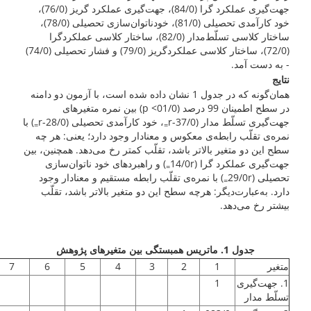
جهت‌گیری عملکرد گرا (84/0)، جهت‌گیری عملکرد گریز (76/0)،
خود کارآمدی تحصیلی (81/0)، خودناتوان‌سازی تحصیلی (78/0)،
ساختار کلاسی تسلّط‌مدار (82/0)، ساختار کلاسی عملکردگرا
(72/0)، ساختار کلاسی عملکردگریز (79/0) و فشار تحصیلی (74/0)
- به دست آمد.
نتایج
همان‌گونه که در جدول 1 نشان داده شده است، با آزمون دو دامنه
در سطح اطمینان 99 درصد (01/0> p) بین نمره متغیرهای
جهت‌گیری تسلّط مدار (37/0-r
، خود کارآمدی تحصیلی (28/0-r
) با
=
=
نمره‌ی تقلّب رابطه‌ی معکوس و معنادار وجود دارد؛ یعنی: هر چه
سطح این دو متغیر بالاتر باشد، تقلّب کمتر رخ می‌دهد. همچنین، بین
جهت‌گیری عملکرد گرا (14/0r
) و راهبردهای خود ناتوان‌سازی
=
تحصیلی (29/0r
) با نمره‌ی تقلّب رابطه مستقیم و معنادار وجود
=
دارد. به‌عبارت‌دیگر: هرچه سطح این دو متغیر بالاتر باشد، تقلّب
بیشتر رخ می‌دهد.
جدول 1. ماتریس همبستگی بین متغیرهای پژوهش
متغیر
1
2
3
4
5
6
7
1. جهت‌گیری
1
تسلّط مدار