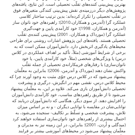
بهترین پیش‌بینی کننده‌های تقلّب تحصیلی است. این نتایج، یافته‌های
پژوهش‌های دیگر درزمینه‌ی نقش پیش‌بینی کنندگی متغیرهای فوق
در تقلّب تحصیلی را تکرار کرده‌اند: بدین ترتیب ساختار کلاسی
عملکرد گرا (آندرمن و همکاران،2010)؛ راهبردهای خود ناتوان ساز
(آندرمن و همکاران، 1998)؛ خود کارآمدی پایین و جهت‌گیری
عملکرد گرا (مورداک و همکاران، 2001) پیش‌بینی کننده‌ی تقلّب
تحصیلی هستند. یافته‌های این پژوهش اشارات روشنی برای طراحی
محیط‌های یادگیری اثربخش دارد. دانش‌آموزان ممکن است که به
برخی از شرایط آموزشی (مثلاً، تأکید بر اهداف عملکردی در کلاس
درس) یا ویژگی‌های شخصی (مثلاً، خود کارآمدی پایین، یا خود
ناتوان‌سازی) با رفتارهای فریبکارانه‌ی تحصیلی از جمله تقلّب
واکنش نشان دهند (مورداک و آندرمن، 2006)؛ بنابراین به معلّمان
پیشنهاد می‌شود که در کلاس درس جوّی مثبت به وجود آورند چرا که
محیط کلاس درس، نقشی مهم در انگیزش، درگیری و پیشرفت
تحصیلی دانش‌آموزان بازی می‌کند. علاوه بر این، به معلّمان پیشنهاد
می‌شود تا از طریق راهبردهای مناسب، خود کارآمدی دانش‌آموزان
را افزایش دهند. از سوی دیگر، هنگامی که دانش‌آموزان دریابند که
توانایی‌شان در مقایسه با توانایی دیگران - و نه بر اساس میزان
تلاش، پیشرفت شخصی و تسلّط بر تکالیف- سنجیده می‌شود، به
احتمال بیشتری از راهبردهای خود ناتوان‌سازی استفاده خواهند کرد
(میدگلی و اُردن، 2001)؛ بنابراین، در این زمینه نیز به مدیران و
معلّمان پیشنهاد می‌شود در محیط‌های آموزشی بیشتر بر فرایند