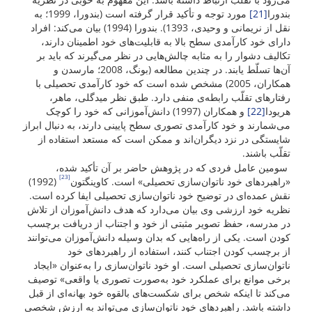
بندورا
[21]
مورد توجه و تأکید قرار گرفته است (بندورا، 1999؛ به
نقل از نریمانی و وحیدی، 1393). بندورا (1994) بیان می‌کند: افراد
دارای خود کارآمدی سطح بالا به قابلیت‌های خود اطمینان دارند،
تکالیف دشوار را به ‌مثابه چالش‌هایی در نظر می‌گیرند که باید بر
آن‌ها تسلّط یابند. در چندین مطالعه (بونگ، 2008؛ مارسدن و
همکاران، 2005) مشخص شده است که خود کارآمدی تحصیلی با
رفتارهای تقلّب رابطه‌ی منفی دارد. طبق نظر میدگلی، ماهر،
هریودا
[22]
و همکاران (1997) دانش‌آموزانی که خود را کوچک
می‌شمارند و خود کارآمدی تصوری سطح پایینی دارند، به دنبال ابراز
شایستگی در نزد دیگران‌اند و ممکن است که مستعد استفاده از
تقلّب باشند.
سومین عامل فردی که در پژوهش حاضر بر آن تأکید شده،
[23]
«راهبردهای خود ناتوان‌سازی تحصیلی» است. کاوینگتون
(1992)
نقش عمده‌ای در توضیح خود ناتوان‌سازی تحصیلی ایفا کرده است.
نظریه خود ارزشی وی بیان می‌دارد که هدف دانش‌آموزان از تلاش
در مدرسه، حفظ تصویر مثبتی از خود و اجتناب از دریافت برچسب
کودن است. یکی از راه‌هایی که بدان وسیله دانش‌آموزان می‌توانند
از برچسب کودن اجتناب کنند، استفاده از راهبردهای خود
ناتوان‌سازی تحصیلی است. او خود ناتوان‌سازی را به‌عنوان «ایجاد
برخی موانع برای عملکرد خود به‌صورت تصوری یا واقعی» توصیف
می‌کند تا اینکه شخص برای شکست‌های بالقوه خود بهانه‌ای از قبل
داشته باشد. راهبردهای خود ناتوان‌سازی می‌تواند به ارزش شخصی