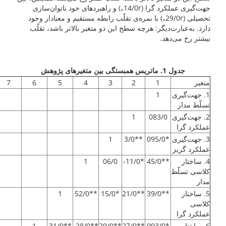
جهت‌گیری عملکرد گرا (14/0r
) و راهبردهای خود ناتوان‌سازی
=
تحصیلی (29/0r
) با نمره‌ی تقلّب رابطه مستقیم و معنادار وجود
=
دارد. به‌عبارت‌دیگر: هرچه سطح این دو متغیر بالاتر باشد، تقلّب
بیشتر رخ می‌دهد.
جدول 1. ماتریس همبستگی بین متغیرهای پژوهش
متغیر
1
2
3
4
5
6
7
1. جهت‌گیری
1
تسلّط مدار
2. جهت‌گیری
083/0
1
عملکرد گرا
3. جهت‌گیری
*095/0
**3/0
1
عملکرد گریز
4. ساختار
**45/0
*11/0-
06/0
1
کلاسی تسلّط
مدار
5. ساختار
**39/0
**21/0
*15/0
**52/0
1
کلاسی
عملکرد گرا
6. ساختار
*093/0
**27/0
**29/0
**28/0-
**31/0
1