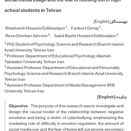
school students in Tehran
نویسندگان
[English]
1
2
Motahareh Hosseini Esfidvadjani
Fariborz Dortaj
3
4
Reza Ghorban Jahromi
Saied Bashir Hosseini Esfidvadjani
1
PhD Student of Psychology, Science and Research Branch, Islamic
Azad University, Tehran, Iran
2
Professor, Department of Educational Psychology, Allameh
Tabataba’I University, Tehran, Iran
3
Assistant Professor, Department of Educational and Personality
Psychology, Science and Research Branch, Islamic Azad University,
Tehran, Iran
4
Assistant Professor, Department of Media Management, IRIB
University, Tehran, Iran
چکیده
[English]
Objective
: The purpose of this research was to investigate and
design the causal model of the relationship between negative
emotions and being a victim of cyberbullying, emphasizing the
mediating role of difficulty in emotion regulation, the amount of
social media use, and the fear of being left out among secondary