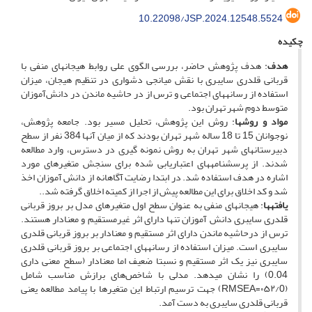
10.22098/JSP.2024.12548.5524
چکیده
هدف
: هدف پژوهش حاضر، بررسی الگوی علی روابط هیجان­های منفی با
قربانی قلدری سایبری با نقش میانجی دشواری در تنظیم هیجان، میزان
استفاده از رسانه­های اجتماعی و ترس از در حاشیه ماندن در دانش‌آموزان
متوسط دوم شهر تهران بود.
مواد و روش­ها
: روش این پژوهش، تحلیل مسیر بود. جامعه پژوهش،
نوجوانان 15 تا 18 ساله شهر تهران بودند که از میان آنها 384 نفر از سطح
دبیرستان­های شهر تهران به روش نمونه گیری در دسترس، وارد مطالعه
شدند. از پرسشنامه­های اعتباریابی شده برای سنجش متغیرهای مورد
اشاره در هدف استفاده شد. در ابتدا رضایت آگاهانه از دانش آموزان اخذ
شد و کد اخلاق برای این مطالعه پیش از اجرا از کمیته اخلاق گرفته شد..
یافته­ها
: هیجان­های منفی به عنوان سطح اول متغیرهای مدل بر بروز قربانی
قلدری سایبری دانش آموزان تنها دارای اثر غیرمستقیم و معنادار هستند.
ترس از درحاشیه ماندن دارای اثر مستقیم و معنادار بر بروز قربانی قلدری
سایبری است. میزان استفاده از رسانه­های اجتماعی بر بروز قربانی قلدری
سایبری نیز یک اثر مستقیم و نسبتا ضعیف اما معنادار (سطح معنی داری
0.04) را نشان می­دهد. مدلی با شاخص‌های برازش مناسب شامل
(۰۵۲/0=RMSEA) جهت ترسیم ارتباط این متغیرها با پیامد مطالعه یعنی
قربانی قلدری سایبری به دست آمد.