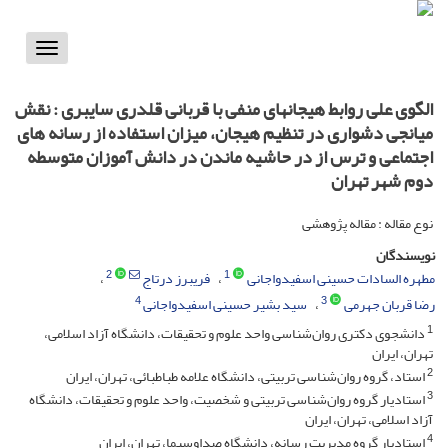
Toggle
vigation
الگوی علی روابط هیجانهای منفی با قربانی قلدری سایبری : نقش
میانجی دشواری در تنظیم هیجان، میزان استفاده از رسانه های
اجتماعی و ترس از در حاشیه ماندن در دانش آموزان متوسطه
دوم شهر تهران
نوع مقاله : مقاله پژوهشی
نویسندگان
2
1
مطهره السادات حسینی اسفیدواجانی
فریبرز درتاج
4
3
رضا قربان جهرمی
سید بشیر حسینی اسفیدواجانی
1
دانشجوی دکتری روان‌شناسی واحد علوم و تحقیقات، دانشگاه آزاد اسلامی،
تهران، ایران
2
استاد، گروه روان‌شناسی تربیتی، دانشگاه علامه طباطبائی، تهران، ایران
3
استادیار گروه روان‌شناسی تربیتی و شخصیت، واحد علوم و تحقیقات، دانشگاه
آزاد اسلامی، تهران، ایران
4
استادیار گروه مدیریت رسانه، دانشگاه صداوسیما، تهران، ایران