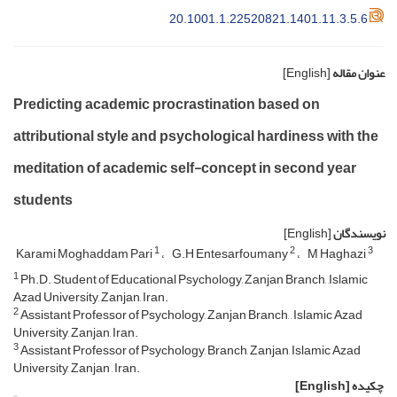
20.1001.1.22520821.1401.11.3.5.6
عنوان مقاله
[English]
Predicting academic procrastination based on
attributional style and psychological hardiness with the
meditation of academic self-concept in second year
students
نویسندگان
[English]
1
2
3
Karami Moghaddam Pari
G.H Entesarfoumany
M Haghazi
1
Ph.D. Student of Educational Psychology, Zanjan Branch, ,Islamic
Azad University, Zanjan, Iran.
2
Assistant Professor of Psychology, Zanjan Branch, , Islamic Azad
University, Zanjan, Iran.
3
Assistant Professor of Psychology, Branch, Zanjan, Islamic Azad
University, Zanjan , Iran.
چکیده
[English]