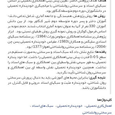
هدف:
هدف پژوهش حاضر، تعیین پیش ­بینی اهمال­کاری تحصیلی بر اساس
سبک­های اسناد و سرسختی روانشناختی با میانجیگری خود­پنداره تحصیلی
در دانش­آموزان دوره دوم متوسطه کنگاور بود.
روش ها
: روش پژوهش، همبستگی، و جامعه آماری، شامل تمامی دانش­
آموزان دختر و پسر دوره متوسطه دوم شهر کنگاور بود. از بین دانش
آموزان 330 نفر از آنها به عنوان نمونه آماری انتخاب شدند.حجم نمونه بر
اساس فرمول کوکران و روش نمونه گیری روش طبقه­ای­ نسبتی بود. ابزار
پژوهش پرسشنامه اهمال­کاری سولومن وراث (1984) ، پرسشنامه سبک­های
اسنادی سلیگمن و همکاران(1983)، مقیاس خودپنداره تحصیلی یسن چن
(2004)، پرسشنامه سرسختی روانشناختی اهواز(1377) بود.
یافته ها:
نتایج نشان داد که سبک اسناد و سرسختی به صورت مستقیم در
سطح 5 0/0 قدرت پیش بینی اهمال­کاری تحصیلی را داشت. اما خود پنداره
تحصیلی به طور سهمی نقش واسطه­ای بین اهمال­کاری و سبک­ های اسناد را
نداشت. همچنین خودپنداره تحصیلی نقش واسطه ­ای بین اهمال­کاری و
سرسختی روان شناختی تأیید نگردید.
نتیجه گیری:
بنابراین محیط های آموزشی باید به دنبال پرورش سرسختی
روان شناختی، خودپنداره مثبت و سبک­های اسناد درونی و قابل کنترل در
دانش­آموزان باشد.
کلیدواژه‌ها
اهمال‌کاری تحصیلی
خودپنداره تحصیلی
سبک های اسناد
سرسختی روانشناختی