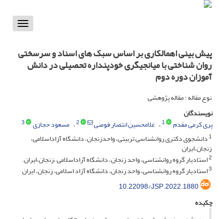
Toggle
vigation
پیش بینی اهمالکاری بر اساس سبک های اسناد و سرسختی
روان شناختی با میانجیگری خودپنداره تحصیلی در دانش
آموزان دوره دوم
نوع مقاله : مقاله پژوهشی
نویسندگان
3
2
1
پری کرمی مقدم
غلامحسین انتصار فومنی
مسعود حجازی
1
دانشجوی دکتری روانشناسی تربیتی، واحدزنجان، دانشگاه آزاداسلامی،
زنجان،ایران
2
استادیار گروه روانشناسی، واحد زنجان، دانشگاه آزاداسلامی ،زنجان،ایران.
3
استادیار گروه روانشناسی، واحد زنجان، دانشگاه آزاد اسلامی، زنجان، ایران
10.22098/JSP.2022.1880
چکیده