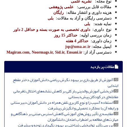
نوع مجله
:
نشریه علمی
مقالات قابل بررسی
:
علمی پژوهشی
هزینه داوری و انتشار مقاله
:
رایگان
دسترسی رایگان و آزاد به مقالات
:
بلی
نمایه شده
:
بلی
نوع
داوری
:
داوری تخصصی به صورت بسته و حداقل 2 داور
زمان بررسی اولیه
:
حداکثر 15 روز
زمان داوری
:
حداکثر 4 هفته
ایمیل مجله:
jsp@uma.ac.ir
دسترسی آزاد از:
Magiran.com, Noormags.ir, Sid.ir, Ensani.ir
مقالات پر بازدید
آموزش از طریق بازی بر بهبود نگرش ریاضی دانش‌آموزان دختر مقطع
ابتدایی
اثربخشی آموزش والدینی بار کلی بر کاهش نشانه‌های اختلال نافرمانی
مقابله‌ای در کودکان پیش‌دبستانی
استفاده آسیب زا و نوع کاربری تلفن همراه در دانش‌آموزان دبیرستانی
و رابطه آن با عملکرد تحصیلی و انگیزش پیشرفت
مقایسه‏ ی تأثیر روش‌های آموزشی کاهش استرس مبتنی بر ذهن‏آگاهی و
مهارت‌های مطالعه بر اضطراب امتحان دانش‏آموزان
بررسی تأثیر توانبخشی شناختی بر بهبود نگهداری توجه و پیشرفت