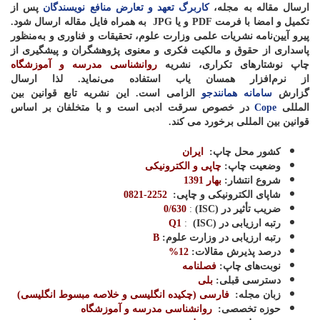
ارسال مقاله به مجله،
کاربرگ تعهد و تعارض منافع نویسندگان
پس از
تکمیل و امضا با فرمت
PDF
و یا
JPG
به همراه فایل مقاله ارسال شود.
پیرو آیین‌نامه نشریات علمی وزارت علوم، تحقیقات و فناوری و به‌منظور
پاسداری از حقوق و مالکیت فکری و معنوی پژوهشگران و پیشگیری از
چاپ نوشتارهای تکراری، نشریه
روان­شناسی مدرسه و آموزشگاه
از
نرم‌افزار همسان یاب استفاده می‌نماید. لذا
ارسال
گزارش
سامانه همانندجو
الزامی است. این نشریه تابع قوانین بین
المللی
Cope
در خصوص سرقت ادبی است و با متخلفان بر اساس
قوانین بین المللی برخورد می کند.
کشور محل چاپ
:
ایران
وضعیت چاپ
:
چاپی و الکترونیکی
شروع انتشار
:
بهار 1391
شاپای الکترونیکی و چاپی
:
2252-0821
ضریب تأثیر در
(ISC)
:
0/630
رتبه ارزیابی در
(ISC)
:
Q1
رتبه ارزیابی در وزارت علوم
:
B
درصد پذیرش مقالات:
12%
نوبت‌های چاپ
:
فصلنامه
دسترسی قبلی
:
بلی
زبان مجله
:
فارسی (چکیده انگلیسی و خلاصه مبسوط انگلیسی)
حوزه
تخصصی
:
روان­شناسی مدرسه و آموزشگاه