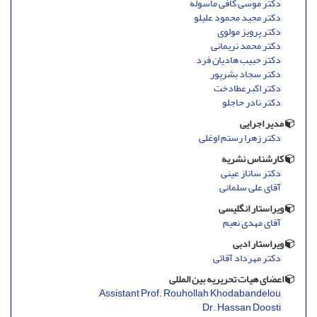
دکتر موسی کافی ماسوله
دکتر مجید محمود علیلو
دکتر پرویز مولوی
دکتر محمد نریمانی
دکتر حبیب هادیان فرد
دکتر سجاد بشرپور
دکتر اکبرعطادخت
دکتر نادر حاجلو
مدیر اجرایی
دکتر زهرا رستم اوغلی
کارشناس نشریه
دکتر ساناز عینی
آقای علی سلمانی
ویراستار انگلیسی
آقای مهدی نعیم
ویراستار ادبی
دکتر مهرداد آقائی
اعضای هیات تحریریه بین المللی
Assistant Prof. Rouhollah Khodabandelou
Dr. Hassan Doosti