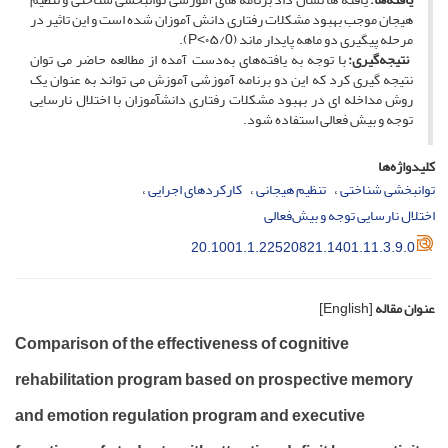
هیجان موجب بهبود مشکلات رفتاری دانش­ آموزان شده است و این تاثیر در
مرحله پیگیری دو ماهه پایدار ماند (۰۵/0˂P).
نتیجه‌گیری:
با توجه به یافته‌های به‌دست­ آمده از مطالعه حاضر می­ توان
نتیجه ­گیری کرد که این دو برنامه آموزشی آموزش می­ تواند به عنوان یک
روش مداخله ­ای در بهبود مشکلات رفتاری دانش­آموزان با اختلال نارسایی
توجه و بیش ­فعالی استفاده شود.
کلیدواژه‌ها
توانبخشی شناختی
تنظیم هیجانی
کارکردهای اجرایی
اختلال نارسایی توجه و بیش‌فعالی
20.1001.1.22520821.1401.11.3.9.0
عنوان مقاله
[English]
Comparison of the effectiveness of cognitive
rehabilitation program based on prospective memory
and emotion regulation program and executive