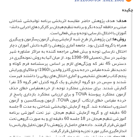
چکیده
هدف:
هدف پژوهش حاضر مقایسه اثربخشی برنامه توانبخشی شناختی
مبتنی برحافظه آینده ­نگر و برنامه تنظیم هیجان بر کارکردهای اجرایی دانش­
آموزان با اختلال نارسایی توجه و بیش ­فعالی است.
روش ها:
این پژوهش از طرح شبه­ آزمایشی پیش­ آزمون پس­آزمون و پیگیری
همراه با گروه کنترل بود. جامعه آماری پژوهش را کلیه دانش ­آموزان دچار
اختلال نارسایی توجه و بیش­ فعالی مراجعه کننده به مراکز مشاوره شهر
بوشهر در سال تحصیلی 99-1398 بود. از میان آن­ها به ­روش نمونه‌گیری در
دسترس 45 نفر که ویژگی‌های لازم بر اساس پرسشنامه فرم کوتاه و
تجدیدنظر شده مقیاس درجه بندی کانرز والدین (1960) و ملاک­های ویرایش
پنجم کتاب راهنمای تشخیصی و آماری اختلال­ های روانی را داشتند فهرست
شدند و سپس در دو گروه آزمایش و یک گروه کنترل (هر گروه 15 نفر)
گمارش شدند. برای سنجش عملکرد توجه، از خرده­مقیاس خطای حذف
آزمون عملکرد پیوستة TOVA و برای ارزیابی عملکرد بازداری پاسخ از
خرده­ مقیاس خطای ارتکاب آزمون TOVA، آزمون ویسکانسین و آزمون
استروپ استفاده شد. گروه آزمایش توانبخشی شناختی به مدت 8 جلسه
60 دقیقه­ ای و گروه آزمایش تنظیم هیجان نیز تحت آموزشی برنامه
آموزشی تنظیم هیجان در 18 جلسه 60 دقیقه ای و به­ صورت گروهی تحت
آموزش قرار گرفتند. داده­ های حاصل از پژوهش با آزمون تحلیل واریانس با
اندازه‌گیری مکرر مورد تجزیه وتحلیل قرار گرفت.
یافته‌ها:
یافته ­ها نشان داد برنامه های آموزشی توانبخشی شناختی و تنظیم