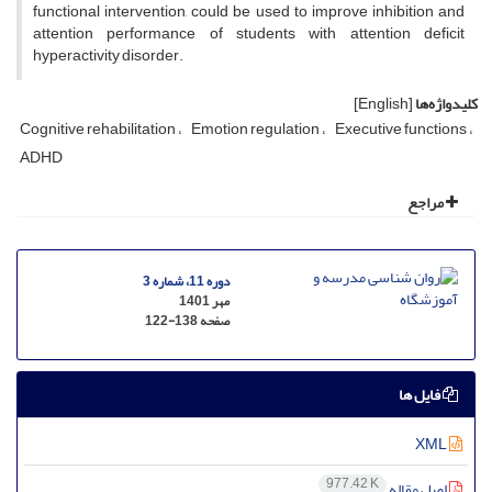
functional intervention, could be used to improve inhibition and
attention performance of students with attention deficit
hyperactivity disorder.
کلیدواژه‌ها
[English]
Cognitive rehabilitation
Emotion regulation
Executive functions
ADHD
مراجع
دوره 11، شماره 3
مهر 1401
صفحه
122-138
فایل ها
XML
977.42 K
اصل مقاله