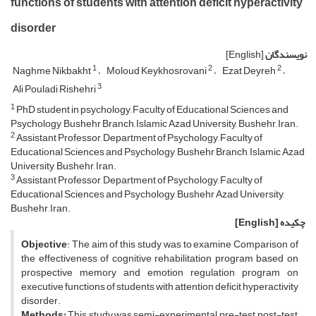
functions of students with attention deficit hyperactivity
disorder
نویسندگان
[English]
1
2
2
Naghme Nikbakht
Moloud Keykhosrovani
Ezat Deyreh
3
Ali Pouladi Rishehri
1
PhD student in psychology, Faculty of Educational Sciences and
Psychology, Bushehr Branch, Islamic Azad University, Bushehr, Iran.
2
Assistant Professor, Department of Psychology, Faculty of
Educational Sciences and Psychology, Bushehr Branch, Islamic Azad
University, Bushehr, Iran.
3
Assistant Professor, Department of Psychology, Faculty of
Educational Sciences and Psychology, Bushehr Azad University,
Bushehr, Iran.
چکیده
[English]
Objective
: The aim of this study was to examine Comparison of
the effectiveness of cognitive rehabilitation program based on
prospective memory and emotion regulation program on
executive functions of students
with attention deficit hyperactivity
disorder.
Methods:
This study was semi-experimental pre-test, post-test,