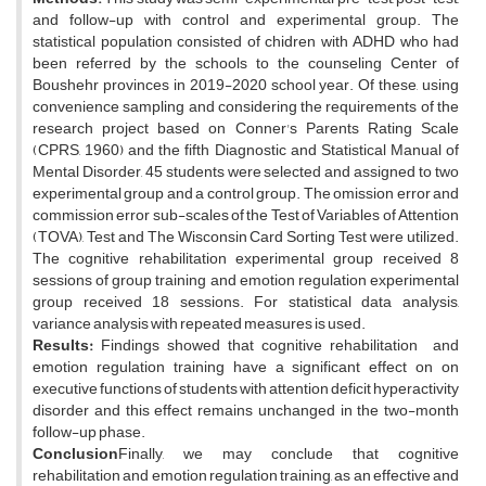
and follow-up with control and experimental group. The
statistical population consisted of chidren with ADHD who had
been referred by the schools to the counseling Center of
Boushehr provinces in 2019-2020 school year. Of these, using
convenience sampling and considering the requirements of the
research project based on Conner's Parents Rating Scale
(CPRS, 1960) and the fifth Diagnostic and Statistical Manual of
Mental Disorder, 45 students were selected and assigned to two
experimental group and a control group. The omission error and
commission error sub-scales of the Test of Variables of Attention
(TOVA), Test and The Wisconsin Card Sorting Test were utilized.
The cognitive rehabilitation experimental group received 8
sessions of group training and emotion regulation experimental
group received 18 sessions. For statistical data analysis,
variance analysis with repeated measures is used.
Results:
Findings showed that cognitive rehabilitation and
emotion regulation training have a significant effect on on
executive functions of students with attention deficit hyperactivity
disorder and this effect remains unchanged in the two-month
follow-up phase.
Conclusion
Finally, we may conclude that cognitive
rehabilitation and emotion regulation training, as an effective and