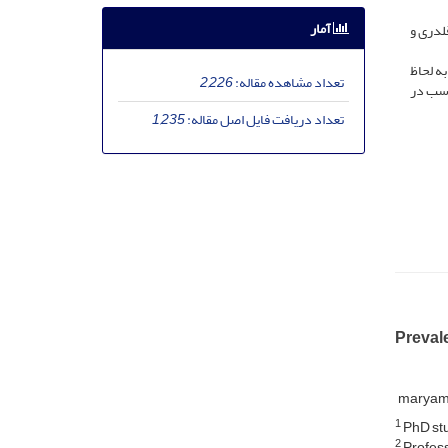
آمار
لدری و
ه لحاظ
تعداد مشاهده مقاله:
2,226
اسب در
تعداد دریافت فایل اصل مقاله:
1,235
Prevale
maryam 
1
PhD stu
2
Profess