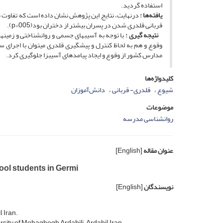
استفاده گردید.
یافته‌ها :
درنهایت، نتایج این پژوهش نشان داده است که تفاوت مع
قربانی قلدری شدن در پسران بیشتر از دختران بود(p<005).
نتیجه گیری :
با توجه به آسیب­های جسمی و روانشناختی و زمینه
وقوع و هم به لحاظ کنترل و پیشگیری قلدری می­توان با اجرای 
مدارس کشور از وقوع و ایجاد پیامدهای آسیب­زا جلوگیری کرد.
کلیدواژه‌ها
شیوع
قلدری- قربانی
دانش‌آموزان
موضوعات
روانشناسی مدرسه
عنوان مقاله
[English]
ool students in Germi
نویسندگان
[English]
 Iran.
ity of Mohaghegh Ardabili , Ardabil, Iran