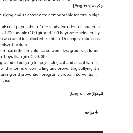
چکیده
[English]
bullying and its associated demographic factors in high
tistical population of the study included all students
e of 200 people (100 girl and 100­ boy) were selected by
 was used to collect information. Descriptive statistics
analyze the data
difference in the prevalence between two groups' girls and
in boys than girls (p<0/05).
ground of bullying for psychological and social harm in
d in terms of controlling and preventing bullying, it is
training and prevention programs proper intervention in
ences.
کلیدواژه‌ها
[English]
مراجع