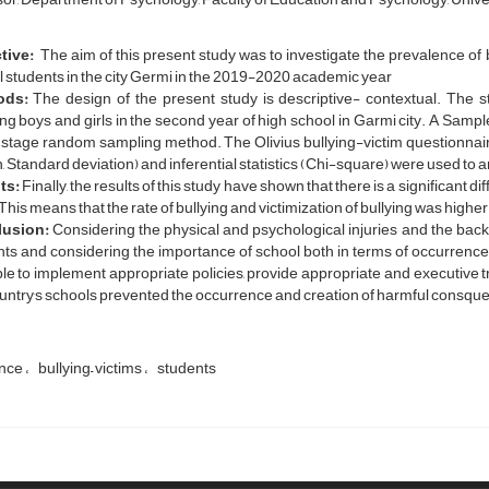
tive:
The aim of this present study was to investigate the prevalence of 
 students in the city Germi in the 2019-2020 academic year
ods:
The design of the present study is descriptive- contextual. The sta
ng boys and girls in the second year of high school in Garmi city. A Sampl
 stage random sampling method. The Olivius bullying-­victim questionnaire
 Standard deviation) and inferential statistics (Chi-square) were used to 
ts:
Finally, the results of this study have shown that there is a significant 
This means that the rate of bullying and victimization of bullying was higher 
usion:
Considering the physical and psychological injuries and the back
ts and considering the importance of school both in terms of occurrence an
le to implement appropriate policies, provide appropriate and executive 
,
untry
s schools prevented the occurrence and creation of harmful consqu
ence
bullying– victims
students