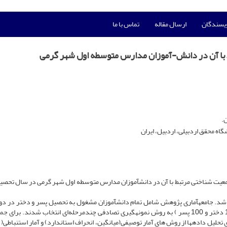
ویسندگان
ارسال مقاله
تماس با ما
با آن در دانش-آموزان مدارس متوسطه اول شهر گرمی
.
اه محقق اردبیلی، اردبیل، ایران
شد. جامعه­آماری پژوهش شامل تمام دانش­آموزان مشغول به تحصیل پسر و دختر در دو
متوسطه شهرستان گرمی بود. نمونه­ای به تعداد 200 نفر( 100 دختر و 100 پسر ) به روش نمونه­گیری تصادفی چندمرحله‌ای انتخاب شدند. ب
 تحلیل داده­ها از روش های آمار توصیفی(میانگین، انحراف استاندارد) و آمار استنباطی(