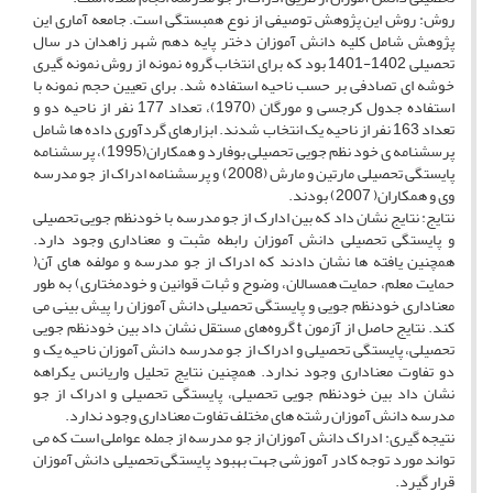
روش: روش این پژوهش توصیفی از نوع همبستگی است. جامعه آماری این
پژوهش شامل کلیه دانش آموزان دختر پایه دهم شهر زاهدان در سال
تحصیلی 1402-1401 بود که برای انتخاب گروه نمونه از روش نمونه گیری
خوشه ای تصادفی بر حسب ناحیه استفاده شد. برای تعیین حجم نمونه با
استفاده جدول کرجسی و مورگان (1970)، تعداد 177 نفر از ناحیه دو و
تعداد 163 نفر از ناحیه یک انتخاب شدند. ابزارهای گردآوری داده ها شامل
پرسشنامه ی خود نظم جویی تحصیلی بوفارد و همکاران(1995)، پرسشنامه
پایستگی تحصیلی مارتین و مارش (2008) و پرسشنامه ادراک از جو مدرسه
وی و همکاران( 2007) بودند.
نتایج: نتایج نشان داد که بین ادارک از جو مدرسه با خودنظم جویی تحصیلی
و پایستگی تحصیلی دانش آموزان رابطه مثبت و معناداری وجود دارد.
همچنین یافته ها نشان دادند که ادراک از جو مدرسه و مولفه های آن(
حمایت معلم، حمایت همسالان، وضوح و ثبات قوانین و خودمختاری) به طور
معناداری خودنظم جویی و پایستگی تحصیلی دانش آموزان را پیش بینی می
کند. نتایج حاصل از آزمون t گروه‌های مستقل نشان داد بین خودنظم جویی
تحصیلی، پایستگی تحصیلی و ادراک از جو مدرسه دانش آموزان ناحیه یک و
دو تفاوت معناداری وجود ندارد. همچنین نتایج تحلیل واریانس یکراهه
نشان داد بین خودنظم جویی تحصیلی، پایستگی تحصیلی و ادراک از جو
مدرسه دانش آموزان رشته های مختلف تفاوت معناداری وجود ندارد.
نتیجه گیری: ادراک دانش آموزان از جو مدرسه از جمله عواملی است که می
تواند مورد توجه کادر آموزشی جهت بهبود پایستگی تحصیلی دانش آموزان
قرار گیرد.