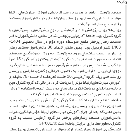
چکیده
هدف: پژوهش حاضر با هدف بررسی اثربخشی آموزش مهارت‌های ارتباط
مؤثر بر امیدواری تحصیلی و بهزیستی روان‌شناختی در دانش‌آموزان مستعد
رفتارهای پرخطر انجام گرفت.
روش‌ها: روش پژوهش حاضر‌ آزمایشی از نوع پیش‌آزمون- پس‌آزمون با
گروه کنترل بود. جامعة آماری این پژوهش شامل تمامی دانش‌آموزان دختر
مستعد رفتار پرخطر مقطع متوسطه دوره دوّم در سال تحصیلی 1404-
1403 شهر اردبیل بود. بدین منظور تعداد 30 دانش‌آموز مستعد رفتار
پرخطر بر حسب ملاک‌های ورود به پژوهش به روش نمونه‌گیری هدفمند
انتخاب و به‌صورت تصادفی در دو گروه آزمایش وکنترل (هر گروه 15 نفر)
جایگزین شدند. پس از انجام پیش‌آزمون به‌وسیله مقیاس خطرپذیری
نوجوانان ایرانی، مقیاس امید به تحصیل خرمائی و کمری، مقیاس بهزیستی
روانشناختی ریف، گروه آزمایشی 10 جلسه (هرهفته 3 جلسه) 75 دقیقه‌ای
آموزش مهارت‌های ارتباط مؤثر را دریافت کرد. درحالی که گروه کنترل هیچ
برنامة مداخله‌ای دریافت نکرد. داده‌های به دست آمده با استفاده از روش
تحلیل کواریانس چندمتغیری مورد تجزیه وتحلیل قرار گرفتند.
یافته‌ها: نتایج نشان داد که میانگین گروه آزمایش و کنترل در متغیرهای
امیدواری تحصیلی و بهزیستی روان‌شناختی به‌طور معناداری متفاوت است.
بدین معنی که بعد از اجرای آموزش مهارت‌های ارتباط مؤثر میانگین نمرات
دانش‌آموزان مستعد رفتارهای پرخطر در گروه آزمایش نسبت به گروه
کنترل به‌طور معناداری افزایش یافته است (001/0 P<).
نتیجه‌گیری: آموزش مهارت‌های ارتباط مؤثر بر امیدواری تحصیلی و بهزیستی