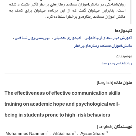
روان‌شناختی در دانش‌آموزان مستعد رفتارهای پرخطر تأثیر مثبت داشته
است. بنابراین می‌توان گفت که از این برنامه می‌توان برای کمک به
دانش‌آموزان مستعد رفتارهای پرخطر استفاده کرد.
کلیدواژه‌ها
آموزش مهارت‌های ارتباط مؤثر
امیدواری تحصیلی
بهزیستی روان‌شناختی
دانش‌آموزان مستعد رفتارهای پرخطر
موضوعات
روانشناسی مدرسه
عنوان مقاله
[English]
The effectiveness of effective communication skills
training on academic hope and psychological well-
being in students prone to high-risk behaviors
نویسندگان
[English]
1
2
3
Mohammad Narimani
Ali Salmani
Aysan Sharei