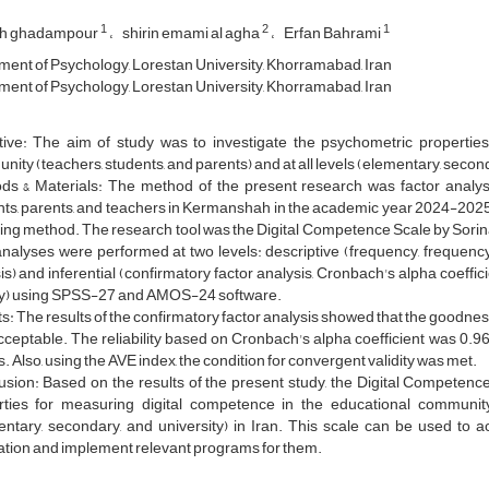
1
2
1
ah ghadampour
shirin emami al agha
Erfan Bahrami
ent of Psychology, Lorestan University, Khorramabad, Iran
ent of Psychology, Lorestan University, Khorramabad, Iran
tive: The aim of study was to investigate the psychometric propertie
ity (teachers, students, and parents) and at all levels (elementary, seconda
s & Materials: The method of the present research was factor analysis.
ts, parents, and teachers in Kermanshah in the academic year 2024-2025
ng method. The research tool was the Digital Competence Scale by Sorina-
analyses were performed at two levels: descriptive (frequency, frequen
is) and inferential (confirmatory factor analysis, Cronbach's alpha coeffi
ity) using SPSS-27 and AMOS-24 software.
s: The results of the confirmatory factor analysis showed that the goodness
ceptable. The reliability based on Cronbach's alpha coefficient was 0.96
s. Also, using the AVE index, the condition for convergent validity was met.
sion: Based on the results of the present study, the Digital Competence
rties for measuring digital competence in the educational community 
ntary, secondary, and university) in Iran. This scale can be used to a
tion and implement relevant programs for them.