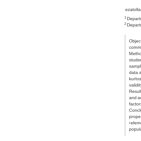
ezatoll
1
Departm
2
Departm
Objec
commun
Method
studen
sampli
data, 
kurtos
valid
Result
and ac
factor
Conclu
prope
(eleme
popula