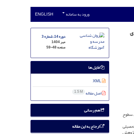
ورود به سامانه
ENGLISH
ی
دوره 14، شماره 3
مهر 1404
صفحه
59-48
فایل ها
XML
1.5 M
اصل مقاله
هم رسانی
ی سطوح
ارجاع به این مقاله
تحصیلی
ر پژوهش