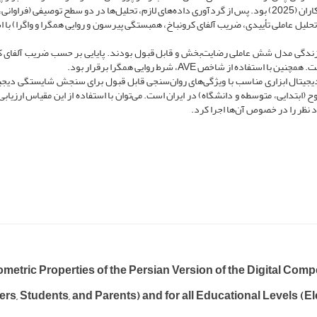
حاضر، مقیاس مقیاس ‌شایستگی دیجیتال سورینا-آلکانترا و همکاران (2025) بود. پس از گردآوری داده‌های لازم، تحلیل‌ها در دو سطح توصیفی (ف
تحلیل عاملی تأییدی، ضریب آلفای کرونباخ، همبستگی پیرسون و روایی همگرا و واگرا) با 
برازندگی مدل شش عاملی رضایت‌بخش و قابل قبول بودند. پایایی بر حسب ضریب آلفای ک
جیتال ابزاری مناسب با ویژگی‌های روان‌سنجی قابل قبول برای سنجش شایستگی دیجی
 (ابتدایی، متوسطه و دانشگاه) در ایران است. می‌توان با استفاده از این مقیاس ارزیابی
 نظر را در خصوص آن‌ها اجرا کرد.
metric Properties of the Persian Version of the Digital Com
rs, Students, and Parents) and for all Educational Levels (