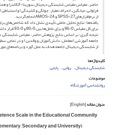
فراوانی، میانگین، انحراف معیار، چولگی و کشیدگی) و استنباطی (
از نرم‌افزارهایSPSS-27 و AMOS-24 انجام گردید.
یافته‌ها: نتایج تحلیل عاملی تأییدی نشان داد که شاخص‌های 
برای کل مقیاس 96/0 و برای عامل‌ها بین 80/0 و 93/0 قرار داشت. همچنین با استفاده از شاخص AVE، شرط روایی همگرا برقرار بود.
نتیجه گیری: بر اساس نتایج پژوهش حاضر، مقیاس شایستگی دی
جامعه آموزشی (معلمان، دانش‌آموزان و والدین) و در تمامی سطوح
از شایستگی دیجیتال جامعه هدف به عمل آورد و برنامه‌های مورد
کلیدواژه‌ها
شایستگی دیجیتال
روایی
پایایی
موضوعات
روانشناسی آموزشگاه
عنوان مقاله
[English]
petence Scale in the Educational Community
Elementary, Secondary and University)