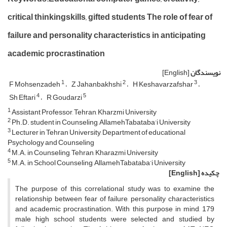
critical thinkingskills, gifted students The role of fear of
failure and personality characteristics in anticipating
academic procrastination
نویسندگان
[English]
1
2
3
F Mohsenzadeh
Z Jahanbakhshi
H Keshavarzafshar
4
5
Sh Eftari
R Goudarzi
1
Assistant Professor, Tehran, Kharzmi University
2
Ph.D. student in Counseling, AllamehTabataba’i University
3
Lecturer in Tehran University, Department of educational
Psychology and Counseling
4
M.A. in Counseling, Tehran, Kharazmi University
5
M.A. in School Counseling, AllamehTabataba’i University
چکیده
[English]
The purpose of this correlational study was to examine the
relationship between fear of failure, personality characteristics
and academic procrastination. With this purpose in mind, 179
male high school students were selected and studied by