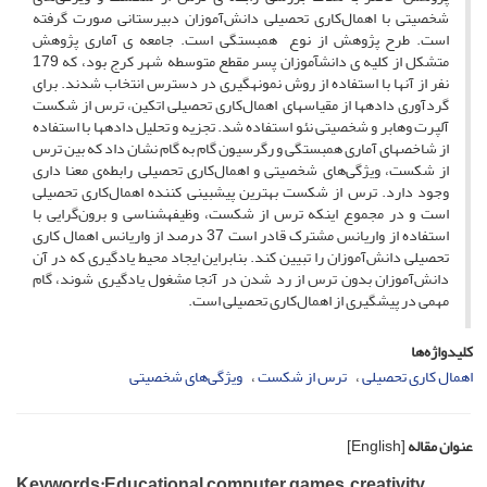
شخصیتی با اهمال‌کاری تحصیلی دانش‌آموزان دبیرستانی صورت گرفته
است. طرح پژوهش از نوع همبستگی است. جامعه ی آماری پژوهش
متشکل از کلیه ی دانش­آموزان پسر مقطع متوسطه شهر کرج بود، که 179
نفر از آنها با استفاده از روش نمونه­گیری در دسترس انتخاب شدند. برای
گردآوری داده­ها از مقیاس­های اهمال‌کاری تحصیلی اتکین، ترس از شکست
آلپرت و‌هابر و شخصیتی نئو استفاده شد
. تجزیه و تحلیل داده­ها با استفاده
از شاخص­های آماری همبستگی و رگرسیون گام به گام نشان داد که بین ترس
از شکست، ویژگی‌های شخصیتی و اهمال‌کاری تحصیلی رابطه‌ی معنا ‌داری
وجود دارد. ترس از شکست بهترین پیش­بینی کننده اهمال‌کاری تحصیلی
است و در مجموع اینکه ترس از شکست، وظیفه­شناسی و برون‌گرایی با
استفاده از واریانس مشترک قادر است 37 درصد از واریانس اهمال‌ کاری
تحصیلی دانش‌آموزان را تبیین ‌کند. بنابراین ایجاد محیط یادگیری که در آن
دانش‌آموزان بدون ترس از رد شدن در آنجا مشغول یاد‌گیری شوند، گام
مهمی در پیشگیری از اهمال‌کاری تحصیلی است.
کلیدواژه‌ها
اهمال کاری تحصیلی
ترس از شکست
ویژگی‌های شخصیتی
عنوان مقاله
[English]
Keywords:Educational computer games, creativity,