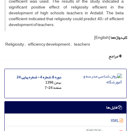
coefficient was used. The results of the study indicated a
significant positive effect of religiosity efficient in the
development of high schools teachers in Ardabil. The beta
coefficient indicated that religiosity could predict 40% of efficient
development of teachers.
کلیدواژه‌ها
[English]
Religiosity
efficiency development
teachers
مراجع
دوره 6، شماره 4 - شماره پیاپی 24
بهمن 1396
صفحه
7-24
فایل ها
XML