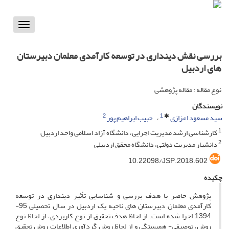
Toggle
vigation
بررسی نقش دینداری در توسعه کارآمدی معلمان دبیرستان
های اردبیل
نوع مقاله : مقاله پژوهشی
نویسندگان
2
1
سید مسعود اعزازی
حبیب ابراهیم پور
1
کارشناسی ارشد مدیریت اجرایی، دانشگاه آزاد اسلامی واحد اردبیل
2
دانشیار مدیریت دولتی، دانشگاه محقق اردبیلی
10.22098/JSP.2018.602
چکیده
پژوهش حاضر با هدف بررسی و شناسایی تأثیر دینداری در توسعه
کارآمدی معلمان دبیرستان های ناحیه یک اردبیل در سال تحصیلی 95-
1394 اجرا شده است. از لحاظ هدف تحقیق از نوع کاربردی، از لحاظ نوع
روش، توصیفی- همبستگی و از لحاظ روش گردآوری اطلاعات روش تحقیق