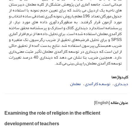
میدانی است. جامعه آماری این پژوهش متشکل از کلیه معلمان دبیرستان
های ناحیه یک اردبیل می باشد که برای تعیین حجم نمونه با استفاده از
جدول مورگان تعداد 196 معلم با روش نمونه گیری تصادفی ساده انتخاب و
مورد آزمون قرار گرفتند. به منظورگردآوری داده های مورد نیاز، از
پرسشنامه استاندارد دینداری گلاک و استارک و پرسشنامه محقق ساخته
کارآمدی معلمان استفاده شده است. برای تحلیل داده ها از نرم افزار آماری
SPSS و برای تحلیل فرضیه‌های تحقیق از ضریب رگرسیون تک متغیره و
ضریب همبستگی پیرسون استفاده شد. نتایج بدست آمده از تحقیق حاکی
از این است که دینداری در توسعه کارآمدی معلمان تأثیر مثبت معنی‌داری
دارد. همچنین ضریب بتا نشان می دهد که دینداری 40 درصد تغییرات
توسعه کارآمدی معلمان را پیش بینی می کند.
کلیدواژه‌ها
دینـداری
توسعـه کارآمدی
معلمان
عنوان مقاله
[English]
Examining the role of religion in the efficient
development of teachers