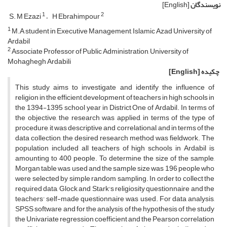
نویسندگان
[English]
1
2
S. M Ezazi
H Ebrahimpour
1
M.A student in Executive Management, Islamic Azad University of
Ardabil
2
Associate Professor of Public Administration, University of
Mohaghegh Ardabili
چکیده
[English]
This study aims to investigate and identify the influence of
religion in the efficient development of teachers in high schools in
the 1394-1395 school year in District One of Ardabil. In terms of
the objective, the research was applied, in terms of the type of
procedure, it was descriptive and correlational, and in terms of the
data collection, the desired research method was fieldwork. The
population included all teachers of high schools in Ardabil is
amounting to 400 people. To determine the size of the sample,
Morgan table was used and the sample size was 196 people who
were selected by simple random sampling. In order to collect the
required data, Glock and Stark's religiosity questionnaire and the
teachers' self-made questionnaire was used. For data analysis,
SPSS software and for the analysis of the hypothesis of the study
the Univariate regression coefficient and the Pearson correlation