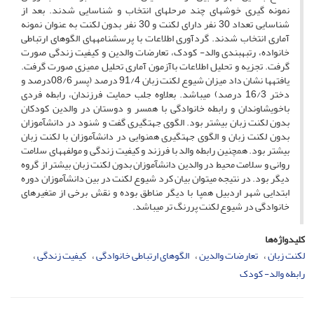
نمونه گیری خوشه­ای چند مرحله­ای انتخاب و شناسایی شدند. بعد از
شناسایی تعداد 30 نفر دارای لکنت و 30 نفر بدون لکنت به عنوان نمونه
آماری انتخاب شدند. گردآوری اطلاعات با پرسشنامه­های الگوهای ارتباطی
خانواده، رتبه­بندی والد- کودک، تعارضات والدین و کیفیت زندگی صورت
گرفت. تجزیه و تحلیل اطلاعات باآزمون آماری تحلیل ممیزی صورت گرفت.
یافته­ها نشان داد میزان شیوع لکنت زبان 91/4 درصد (پسر 08/6درصد و
دختر 16/3 درصد) می­باشد. بعلاوه جلب حمایت فرزندان، رابطه فردی
باخویشاوندان و رابطه خانوادگی با همسر و دوستان در والدین کودکان
بدون لکنت زبان بیشتر بود. الگوی جهت­گیری گفت و شنود در دانش­آموزان
بدون لکنت زبان و الگوی جهت­گیری همنوایی در دانش­آموزان با لکنت زبان
بیشتر بود. همچنین رابطه والد با فرزند و کیفیت زندگی و مولفه­های سلامت
روانی و سلامت محیط در والدین دانش­آموزان بدون لکنت زبان بیشتر از گروه
دیگر بود. در نتیجه می­توان بیان کرد شیوع لکنت در بین دانش­آموزان دوره
ابتدایی شهر اردبیل همپا با دیگر مناطق بوده و نقش برخی از متغیرهای
خانوادگی در شیوع لکنت پررنگ تر می­باشد.
کلیدواژه‌ها
لکنت زبان
تعارضات والدین
الگوهای ارتباطی خانوادگی
کیفیت زندگی
رابطه والد- کودک