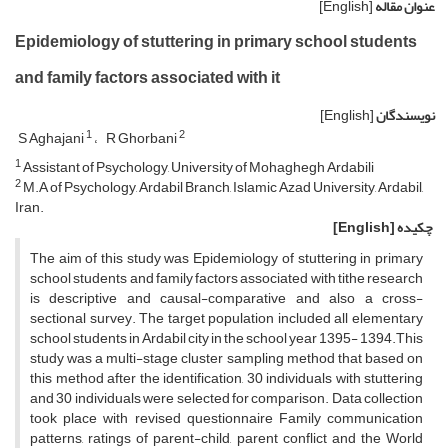
عنوان مقاله
[English]
Epidemiology of stuttering in primary school students
and family factors associated with it
نویسندگان
[English]
1
2
S Aghajani
R Ghorbani
1
Assistant of Psychology, University of Mohaghegh Ardabili
2
M.A of Psychology, Ardabil Branch, Islamic Azad University, Ardabil,
Iran.
چکیده
[English]
The aim of this study was Epidemiology of stuttering in primary
school students and family factors associated with tithe research
is descriptive and causal-comparative and also a cross-
sectional survey. The target population included all elementary
school students in Ardabil city in the school year 1395- 1394.This
study was a multi-stage cluster sampling method that based on
this method after the identification, 30 individuals with stuttering
and 30 individuals were selected for comparison. Data collection
took place with revised questionnaire Family communication
patterns, ratings of parent-child, parent conflict and the World