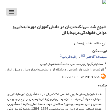
Toggle
vigation
شیوع شناسی لکنت زبان در دانش آموزان دوره ابتدایی و
عوامل خانوادگی مرتبط با آن
نوع مقاله : مقاله پژوهشی
نویسندگان
2
1
سیف اله آقاجانی
رقیه قربانی
1
استادیار گروه روان‌شناسی، دانشگاه محقق اردبیلی
2
کارشناس ارشد روان‌شناسی، دانشگاه آزاد اسلامی واحد اردبیل، اردبیل، ایران.
10.22098/JSP.2018.654
چکیده
هدف این پژوهش شیوع شناسی لکنت زبان در دانش­آموزان دوره ابتدایی و
عوامل خانوادگی مرتبط با آن بود. روش پژوهش توصیفی از نوع زمینه­یابی
مقطعی و علّی-مقایسه­ای(مورد شاهدی)بود. جامعه آماری کلیه دانش­آموزان
مقطع ابتدایی شهر اردبیل در سال­تحصیلی 1395-­1394 بودند که به روش