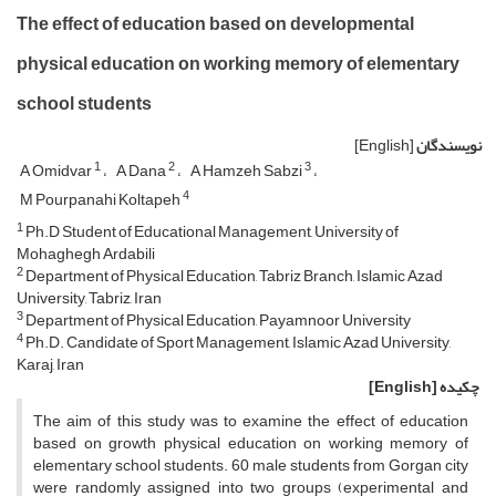
The effect of education based on developmental
physical education on working memory of elementary
school students
نویسندگان
[English]
1
2
3
A Omidvar
A Dana
A Hamzeh Sabzi
4
M Pourpanahi Koltapeh
1
Ph.D Student of Educational Management, University of
Mohaghegh Ardabili
2
Department of Physical Education, Tabriz Branch, Islamic Azad
University, Tabriz, Iran
3
Department of Physical Education, Payamnoor University
4
Ph.D. Candidate of Sport Management, Islamic Azad University,
Karaj, Iran
چکیده
[English]
The aim of this study was to examine the effect of education
based on growth physical education on working memory of
elementary school students. 60 male students from Gorgan city
were randomly assigned into two groups (experimental and