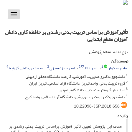
Toggle
vigation
تأثیرآموزش براساس تربیت بدنی رشدی بر حافظه کاری دانش
آموزان مقطع ابتدایی
نوع مقاله : مقاله پژوهشی
نویسندگان
4
3
2
1
عظیم امیدوار
امیر دانا
امیر حمزه سبزی
محمد پورپناهی کل تپه
1
دانشجوی دکتری مدیریت آموزشی، کارمند دانشگاه محقق اردبیلی
2
گروه تربیت بدنی، واحد تبریز، دانشگاه آزاد اسلامی، تبریز، ایران
3
استادیار گروه تربیت بدنی، دانشگاه پیام نور
4
دانشجوی دکتری مدیریت ورزشی، دانشگاه آزاد اسلامی، واحد کرج
10.22098/JSP.2018.658
چکیده
هدف این پژوهش تعیین تأثیر آموزش براساس تربیت بدنی رشدی بر