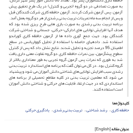
حافظه کاری دانش­آموزان پسر بود. تعداد 60 دانش آموز پسر شهر گرگان،
به صورت تصادفی در دو گروه (تجربی و کنترل) در یک طرح تحقیق پیش
آزمون – پس آزمون شرکت کردند. آزمون حافظه کاری شرکت کنندگان قبل
و پس از انجام سه ماه تمرینات تربیت بدنی رشدی از هر دو گروه بعمل آمد.
برنامه تربیت بدنی رشدی به صورت بازی هایی طرح ریزی شده بود که
هدف آنها افزایش توانایی های ادارکی-حرکتی، جسمانی و شناختی شرکت
کنندگان بود. جهت جمع آوری داده ها از آزمون حافظه کاری کوراندو
استفاده شد. داده­های حاصله با استفاده از تحلیل کوواریانس در سطح
اطمینان 95 درصد تجزیه و تحلیل شدند. نتایج نشان داد که پس از کنترل
سطوح پیش­آزمون، بین نمرات حافظه کاری دو گروه تفاوت معنی داری یافت
شد به طوری که نمرات پس آزمون گروه تجربی به طور معناداری بالاتر از
گروه کنترل بود. در کل می توان گفت که برنامه های استاندارد تربیت بدنی
رشدی سبب افزایش توانایی های شناختی دانش آموزان می شود و پیشنهاد
می شود که معلمین تربیت بدنی در کلیه مقاطع تحصیلی از برنامه های
استانداردی که در جهت ارتقاء قابلیت های حرکتی و شناختی دانش آموزان
است استفاده کنند.
کلیدواژه‌ها
حافظه کاری
رشد شناختی
تربیت بدنی رشدی
یادگیری حرکتی
عنوان مقاله
[English]