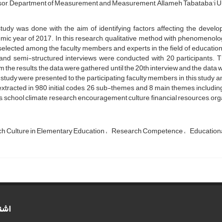
or, Department of Measurement and Measurement, Allameh Tabataba'i Un
study was done with the aim of identifying factors affecting the devel
ic year of 2017. In this research, qualitative method with phenomenolo
selected among the faculty members and experts in the field of educati
nd semi-structured interviews were conducted with 20 participants. The
m the results, the data were gathered until the 20th interview and the data
s study were presented to the participating faculty members in this study a
xtracted in 980 initial codes, 26 sub-themes and 8 main themes, including 
s, school climate, research encouragement culture, financial resources, organ
h Culture in Elementary Education
Research Competence
Educationa
اشت