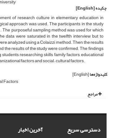
iversity
چکیده
[English]
opment of research culture in elementary education in
gical approach was used. The participants in the study
on. The purposeful sampling method was used for which
 data were saturated in the twelfth interview, but to
 were analyzed using a Colaizzi method. Then, the results
nd the results of the study were confirmed. The findings
students researching skills, family factors, educational
izational factors and social – cultural factors.
کلیدواژه‌ها
[English]
l Factors
مراجع
دسترسی سریع
آخرین اخبار