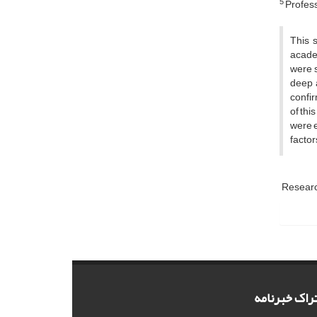
5
Profess
This 
academ
were 
deep a
confir
of thi
were e
factor
Researc
راک خبرنامه