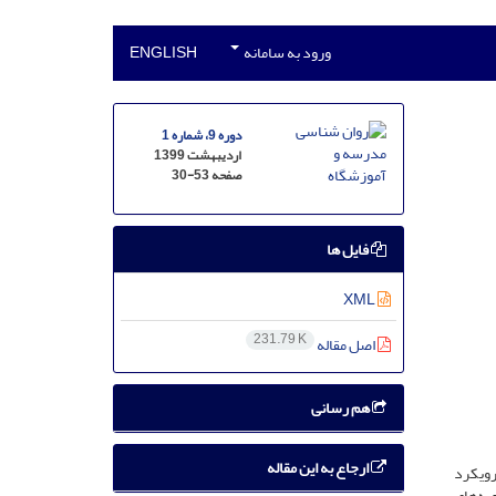
ورود به سامانه
ENGLISH
دوره 9، شماره 1
اردیبهشت 1399
صفحه
30-53
فایل ها
XML
231.79 K
اصل مقاله
هم رسانی
ارجاع به این مقاله
 روش کیفی با رویکرد
صاحبه‌های