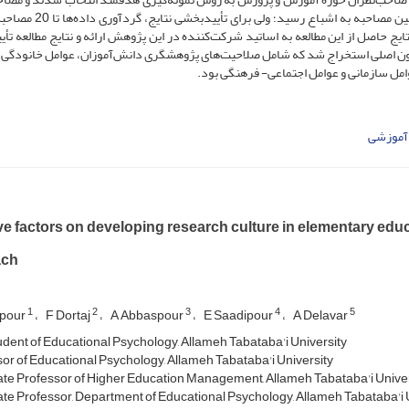
عمیق و نیمه‌ساختاریافته با آن­ها انجام شد. داده‌ها در دوازدهمین مصاحبه به
یج حاصل از این مطالعه به اساتید شرکت‌کننده در این پژوهش ارائه و نتایج مطالعه تأی
ی حاصل شده در 980 کد اولیه، 23 زیرمضمون و 8 مضمون اصلی استخراج شد که شامل صلاحیت‌های پژوهشگری دانش‌آموزان، عوامل خانو
مل سازمانی و عوامل اجتماعی- فرهنگی بود.
آموزشی
ive factors on developing research culture in elementary ed
ach
1
2
3
4
5
apour
F Dortaj
A Abbaspour
E Saadipour
A Delavar
dent of Educational Psychology, Allameh Tabataba'i University
or of Educational Psychology, Allameh Tabataba'i University
te Professor of Higher Education Management, Allameh Tabataba'i Univer
te Professor, Department of Educational Psychology, Allameh Tabataba'i 