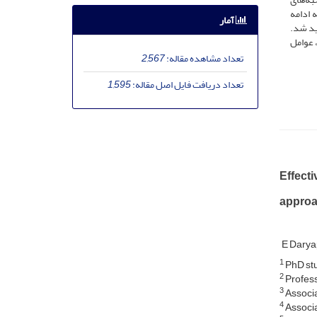
 اشباع رسید؛ ولی برای تأییدبخشی نتایج، گردآوری داده‌ها تا 20 مصاحبه ادامه
آمار
ید شد.
دگی، عوامل
تعداد مشاهده مقاله:
2,567
تعداد دریافت فایل اصل مقاله:
1,595
Effect
appro
E Dary
1
PhD stu
2
Profess
3
Associa
4
Associa