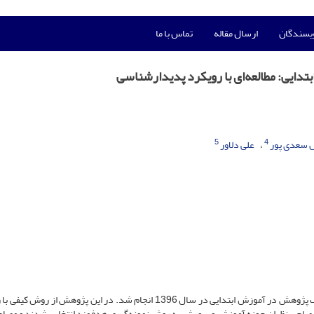
ویسندگان
ارسال مقاله
تماس با ما
ایی: مطالعه‌ای با رویکرد پدیدارشناسی
5
4
 سعدی پور
علی دلاور
پژوهش حاضر با هدف شناسایی عوامل مؤثر بر گسترش فرهنگ پژوهش در آموزش ابتدایی در سال 1396 انجام شد. در این پژوهش از
شد. برای این منظور، 20 نفر از اساتید و صاحب‌نظران حوزه آموزش و پرورش به روش نمونه‌گیری هدفمند انتخاب شدند و م