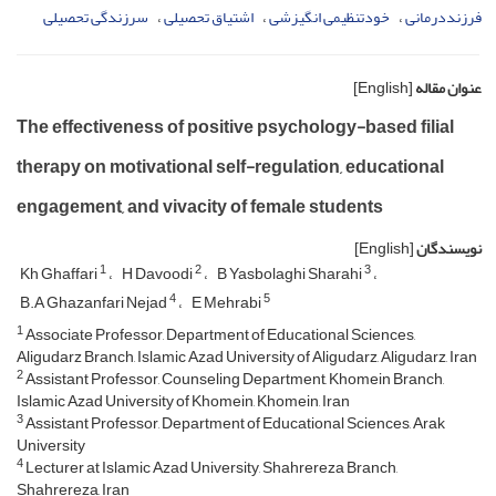
فرزنددرمانی
خودتنظیمی انگیزشی
اشتیاق تحصیلی
سرزندگی تحصیلی
عنوان مقاله
[English]
The effectiveness of positive psychology-based filial
therapy on motivational self-regulation, educational
engagement, and vivacity of female students
نویسندگان
[English]
1
2
3
Kh Ghaffari
H Davoodi
B Yasbolaghi Sharahi
4
5
B.A Ghazanfari Nejad
E Mehrabi
1
Associate Professor, Department of Educational Sciences,
Aligudarz Branch, Islamic Azad University of Aligudarz, Aligudarz, Iran
2
Assistant Professor, Counseling Department, Khomein Branch,
Islamic Azad University of Khomein, Khomein, Iran
3
Assistant Professor, Department of Educational Sciences, Arak
University
4
Lecturer at Islamic Azad University, Shahrereza Branch,
Shahrereza, Iran