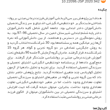
10.22098/JSP.2020.942
چکیده
هدف این پژوهش بررسی اثربخشی آموزش فرزنددرمانی مبتنی بر روان­
شناختی مثبت‌نگر بر خودتنظیمی انگیزشی، اشتیاق و سرزندگی تحصیلی
دانش‌آموزان دختر ابتدایی بود. جامعه آماری شامل کلیه دانش‌آموزان
دختر پایه ششم ابتدایی شهرستان خمین در سال تحصیلی 96-97 بود. به
روش نمونه‌گیری در دسترس و هدفمند، از بین دانش‌آموزانی که نمره
آن‌ها زیر میانگین همه پرسشنامه‌ها بود 30 شرکت‌کننده انتخاب گردید و
به روش جایگزینی تصادفی در دو گروه تجربی و گواه، هر گروه 15
شرکت‌کننده، قرار گرفتند. مادران گروه آزمایش 8 جلسه 90 دقیقه‌ای تحت
آموزش فرزنددرمانی مبتنی بر روان­شناسی مثبت‌نگر قرار گرفتند. برای
جمع‌آوری داده‌ها از پرسشنامه خودتنظیمی انگیزشی، اشتیاق تحصیلی و
سرزندگی تحصیلی استفاده گردید. برای تجزیه و تحلیل داده­ها از آزمون
تحلیل کواریانس چند متغیری استفاده گردید. نتایج پژوهش حاضر نشان
داد که بین گروه تجربی و گواه در متغیرهای اشتیاق و سرزندگی تحصیلی
تفاوت معناداری وجود داشت، اما در متغیر خودتنظیمی انگیزشی تفاوت
معناداری وجود نداشت. بنابراین، می­توان نتیجه گرفت که جهت افزایش
اشتیاق و سرزندگی تحصیلی در بین دانش­آموزان می­توان از الگوی فرزند
درمانی مبتنی بر روان­شناسی مثبت استفاده کرد.
کلیدواژه‌ها