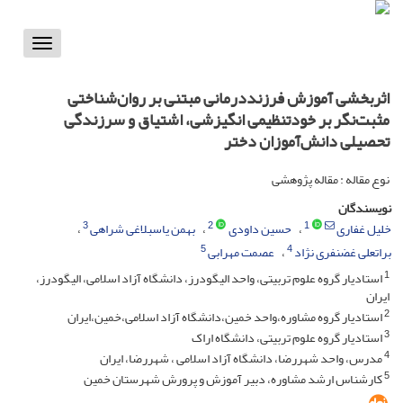
Toggle
vigation
اثربخشی آموزش فرزنددرمانی مبتنی بر روان‌شناختی
مثبت‌نگر بر خودتنظیمی انگیزشی، اشتیاق و سرزندگی
تحصیلی دانش‌آموزان دختر
نوع مقاله : مقاله پژوهشی
نویسندگان
3
2
1
خلیل غفاری
حسین داودی
بهمن یاسبلاغی شراهی
5
4
براتعلی غضنفری نژاد
عصمت مهرابی
1
استادیار گروه علوم تربیتی، واحد الیگودرز، دانشگاه آزاد اسلامی، الیگودرز،
ایران
2
استادیار گروه مشاوره،واحد خمین،دانشگاه آزاد اسلامی،خمین،ایران
3
استادیار گروه علوم تربیتی، دانشگاه اراک
4
مدرس، واحد شهررضا، دانشگاه آزاد اسلامی ، شهررضا، ایران
5
کارشناس ارشد مشاوره، دبیر آموزش و پرورش شهرستان خمین