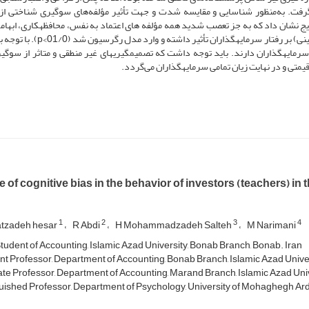
 گرفت. به‌منظور شناسایی و مقایسه شدت و جهت تأثیر مؤلفه‌های سوگیری شناختی ا
نشان داد که به جز تعصب شدید همه مؤلفه های‌ اعتماد به نفس، محافظه­کاری، ابهام­
حسابداری ذهنی، استرس، بی­نظمی رفتاری و رویدادگرایی (پس بینی) بر رفتار سرمایه­گذاران ت
ر سرمایه­گذاران دارند. باید توجه داشت که تصمیم­گیری­­های غیر منطقی و متاثر از سوگی
قیمتی و در نهایت زیان تمامی سرمایه­گذاران می‌گردد.
e of cognitive bias in the behavior of investors (teachers) in
1
2
3
4
tzadeh hesar
R Abdi
H Mohammadzadeh Salteh
M Narimani
tudent of Accounting, Islamic Azad University, Bonab Branch, Bonab. Iran
nt Professor, Department of Accounting, Bonab Branch, Islamic Azad Univer
te Professor, Department of Accounting, Marand Branch, Islamic Azad Univ
uished Professor, Department of Psychology, University of Mohaghegh Ard