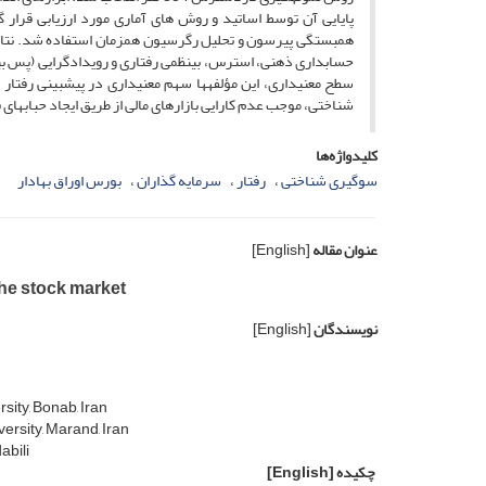
پایایی آن توسط اساتید و روش های آماری مورد ارزیابی قرار
همبستگی پیرسون و تحلیل رگرسیون همزمان استفاده شد. نتایج 
سطح معنی­داری، این مؤلفه­ها‌ سهم معنی­داری در پیش­بینی رفتا
شناختی، موجب عدم کارایی بازار­های مالی از طریق ایجاد حباب­های 
کلیدواژه‌ها
سوگیری شناختی
رفتار
سرمایه گذاران
بورس اوراق بهادار
عنوان مقاله
[English]
 the stock market
نویسندگان
[English]
sity, Bonab, Iran
ersity, Marand, Iran
abili
چکیده
[English]