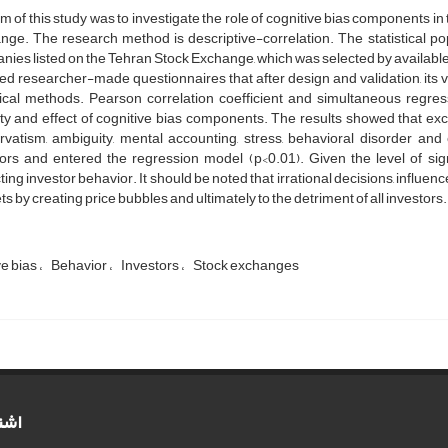
m of this study was to investigate the role of cognitive bias components in
ge. The research method is descriptive-correlation. The statistical popu
ies listed on the Tehran Stock Exchange, which was selected by availab
ed researcher-made questionnaires that after design and validation, its v
stical methods. Pearson correlation coefficient and simultaneous regre
ty and effect of cognitive bias components. The results showed that exce
vatism, ambiguity, mental accounting, stress, behavioral disorder and 
ors and entered the regression model (p<0.01). Given the level of sign
ting investor behavior. It should be noted that irrational decisions, influenc
s by creating price bubbles and ultimately to the detriment of all investors.
ve bias
Behavior
Investors
Stock exchanges
اشت