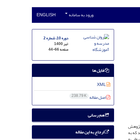
ورود به سامانه
ENGLISH
دوره 10، شماره 2
تیر 1400
صفحه
44-66
فایل ها
XML
238.79 K
اصل مقاله
هم رسانی
 پژوهش
ارجاع به این مقاله
 که به
 روایی و