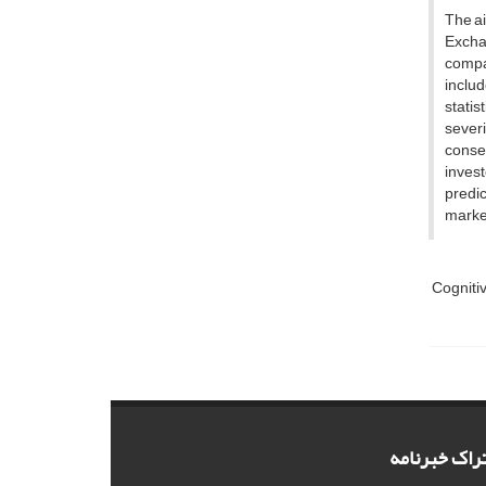
The ai
Exchan
compan
includ
stati
severi
conser
invest
predic
market
Cogniti
راک خبرنامه