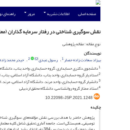
صفحه اصلی
اطلاعات نشریه
مرور
راهنمای ن
نقش سوگیری شناختی در رفتار سرمایه گذاران (مع
نوع مقاله : مقاله پژوهشی
نویسندگان
2
1
بهزاد سعادت زاده حصار
رسول عبدی
حیدر محمد زاده
1
دانشجوی دکتری حسابداری، گروه حسابداری، واحد بناب، دانشگاه آز
2
استادیار گروه حسابداری، واحد بناب، دانشگاه آزاد اسلامی، بناب، ا
3
دانشیار گروه حسابداری، واحد مرند، دانشگاه آزاد اسلامی، مرند، ا
4
استاد ممتاز گروه روانشناسی، دانشگاه محقق اردبیلی
10.22098/JSP.2021.1248
چکیده
پژوهش حاضر با هدف بررسی نقش مؤلفه‌های سوگیری شناختی د
توصیفی ـ همبستگی است. جامعه آماری تحقیق شامل کلیه معلمان 
روش نمونه­گیری در­دسترس 384 نفر ان