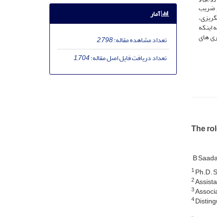
ز ضریب
آمار
گریزی،
أثیر داشته و وارد مدل رگرسیون شد (01/0>p). با توجه به اینکه
ری های
تعداد مشاهده مقاله:
2,798
تعداد دریافت فایل اصل مقاله:
1,704
The rol
B Saada
1
Ph.D. S
2
Assista
3
Associa
4
Disting