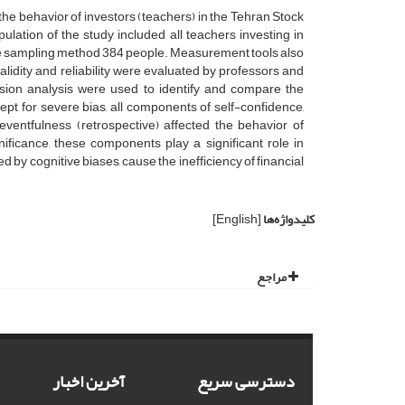
 the behavior of investors (teachers) in the Tehran Stock
lation of the study included all teachers investing in
le sampling method 384 people. Measurement tools also
alidity and reliability were evaluated by professors and
ssion analysis were used to identify and compare the
pt for severe bias, all components of self-confidence,
eventfulness (retrospective) affected the behavior of
ificance, these components play a significant role in
ed by cognitive biases, cause the inefficiency of financial
کلیدواژه‌ها
[English]
مراجع
دسترسی سریع
آخرین اخبار