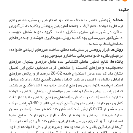
چکیده
هدف:
پژوهش حاضر با هدف ساخت و هنجاریابی پرسش‌نامه مرزهای
ارتباطی خانواده انجام گرفت. جامعه آماری این پژوهش را کلیه دانش‌آموزان
ساکن در شهرستان ساری تشکیل دادند. گروه نمونه شامل دویست
دانش‌آموز دبیرستانی بود که به روش نمونه‌گیری خوشه‌ای چندمرحله‌ای
تصادفی انتخاب شدند.
روش ها:
ابزار پژوهش پرسش‌نامه محقق ساخته «مرزهای ارتباطی خانواده»
بر مبنای نظریه خانواده‌درمانی ساختاری مینوچین بود.
یافته ها:
نتایج تحلیل عاملی اکتشافی سه عامل مرزهای بهنجار، مرزهای
به‌هم‌تنیده و مرزهای گسسته را مشخص کرد. همچنین نتایج این تحلیل
نشان داد که سه عامل استخراج شده 28/62 درصد از واریانس مرزهای
ارتباطی خانواده را تبیین می‌کند. تحلیل ‌عاملی تأییدی نشان داد که عوامل
استخراج‌شده با توان خوبی مرزهای ارتباطی خانواده را اندازه‌گیری می‌کنند.
تحلیل پایایی، روایی همگرا و تشخیصی مؤلفه‌های مرزهای ارتباطی خانواده
نشان داد که سؤالات در سنجش مؤلفه‌های مرزهای ارتباطی خانواده از دقت
کافی برخوردارند. پایایی به روش آلفای کرونباخ بالاتر از 0/60و پایایی مرکب
نیز بیشتر از 0/70 گزارش شد که نشان داد که هر سه مؤلفه در تعیین
سازه مرزهای ارتباطی خانواده از دقت لازم برخوردارند. نتایج نمره
استاندارد T و Z برای بررسی هنجاریابی، نشان داد افرادی که نمرات T
آن‌ها از میانگین بالاترند، از محدوده‌ها و مرزهای ارتباطی خانواده‌های خود
به خوبی آگاهند و افرادی که نمراتT آن‌ها از میانگین پایین‌ترند، از