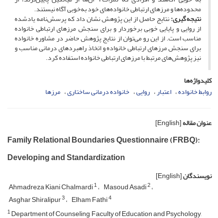
محدوده‌ها و مرزهای ارتباطی خانواده‌های خود به‌خوبی آگاه نیستند.
نتیجه گیری:
نتایج حاصل از این پژوهش نشان داد که پرسش‌نامه یادشده
از روایی و پایایی خوبی برخوردار و برای سنجش مرزهای ارتباطی خانواده
مناسب است. از این رو می‌توان از نتایج پژوهش حاضر در مشاوره خانواده
برای سنجش مرزهای ارتباطی خانواده و اتخاذ راهبردهای درمانی مناسب و
نیز پژوهش‌های مرتبط با مرزهای ارتباطی خانواده استفاده کرد.
کلیدواژه‌ها
روابط خانواده
اعتبار
روایی
خانواده درمانی ساختاری
مرزها
عنوان مقاله
[English]
Family Relational Boundaries Questionnaire (FRBQ):
Developing and Standardization
نویسندگان
[English]
1
2
Ahmadreza Kiani Chalmardi
Masoud Asadi
3
4
Asghar Shiralipur
Elham Fathi
1
Department of Counseling, Faculty of Education and Psychology,