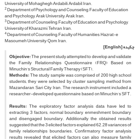
University of Mohaghegh Ardabili, Ardabil, Iran.
2
Department of Psychology and Counseling, Faculty of Education
and Psychology, Arak University, Arak, Iran.
3
Department of Counseling, Faculty of Education and Psychology,
University of Kharazmi, Tehran, Iran.
4
Department of Counseling, Faculty of Humanities, Hazrat-e
Masoumeh University, Qom, Iran.
چکیده
[English]
Objective:
The present study attempted to develop and validate
the Family Relationships Questionnaire (FRQ) Based on
Minuchin’s Structural Family Therapy (SFT).
Methods:
The study sample was comprised of 200 high school
students; they were selected by cluster sampling method from
Mazandaran, Sari City, Iran. The research instrument included a
researcher-developed questionnaire, based on Minuchin’s SFT.
Results:
The exploratory factor analysis data have led to
extracting 3 factors; normal boundary, enmeshment boundary,
and disengaged boundary. Additionally, the obtained results
suggested that the 3 elicited factors explained 62.28 variances of
family relationships boundaries. Confirmatory factor analysis
results revealed that elicited factors can also measure family