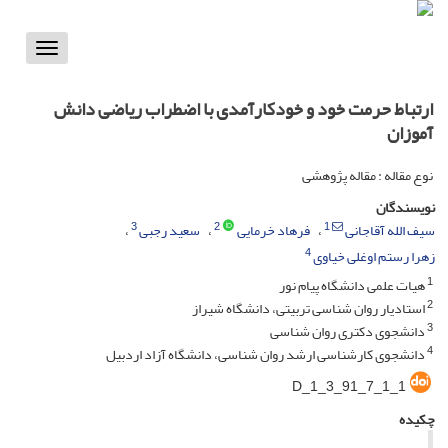
Toggle
vigation
ارتباط حرمت خود و خودکارآمدی با اضطراب ریاضی دانش
آموزان
نوع مقاله : مقاله پژوهشی
نویسندگان
3
2
1
سیف الله آقاجانی
فرهاد خرمایی
سعید رجبی
4
زهرا رستم اوغلی خیاوی
1
هیات علمی دانشگاه پیام نور
2
استادیار روان شناسی تربیتی، دانشگاه شیراز
3
دانشجوی دکتری روان شناسی
4
دانشجوی کارشناسی ارشد روان شناسی، دانشگاه آزاد اردبیل
D_1_3_91_7_1_1
چکیده