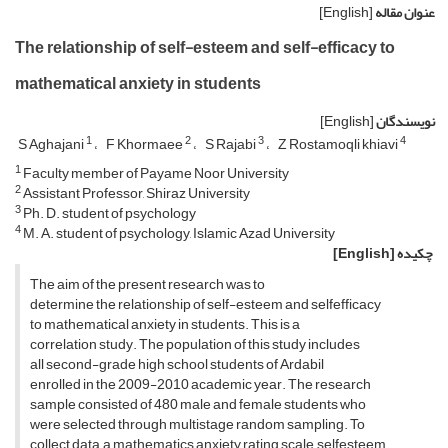
عنوان مقاله
[English]
The relationship of self-esteem and self-efficacy to
mathematical anxiety in students
نویسندگان
[English]
1
2
3
4
S Aghajani
F Khormaee
S Rajabi
Z Rostamoqli khiavi
1
Faculty member of Payame Noor University
2
Assistant Professor, Shiraz University
3
Ph. D. student of psychology
4
M. A. student of psychology, Islamic Azad University
چکیده
[English]
The aim of the present research was to
determine the relationship of self-esteem and selfefficacy
to mathematical anxiety in students. This is a
correlation study. The population of this study includes
all second-grade high school students of Ardabil
enrolled in the 2009-2010 academic year. The research
sample consisted of 480 male and female students who
were selected through multistage random sampling. To
collect data, a mathematics anxiety rating scale, selfesteem