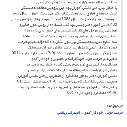
هدف این مطالعه تعیین ارتباط حرمت خود و خودکارآمدی
با اضطراب ریاضی دانش آموزان بود. این پژوهش مطالعه همبستگی
است. جامعه ی آماری این پژوهش شامل کلی هی دانش آموزان سال دوم
متوسطه ی شهر اردبیل در سال 1388 است. آزمودنی های پژوهش شامل
480 دانش آموز دختر و پسر بود که با استفاده از روش نمون هگیری
تصادفی چند مرحل های انتخاب شدند. برای جمع آوری داده ها از
مقیاس های اضطراب ریاضی و حرمت خود و خودکارآمدی استفاده
شد. نتایج ضریب همبستگی پیرسون نشان داد که مؤلف ههای حرمت
خود و خودکارآمدی با اضطراب ریاضی دانش آموزان همبستگی
تحلیل رگرسیون چندمتغیری نشان داد که .(P<0/ معنی داری دارند ( 001
متغیرهای حرمت خود، خودکارآمدی تحصیلی و خودکارآمدی
هیجانی به ترتیب قوی ترین پیش بینی کننده اضطراب ریاضی در
دانش آموزان است. نتایج مطالعه نشان داد که اضطراب ریاضی
دانش آموزان دختر به طور معناداری از اضطراب ریاضی دانش آموزان
همچنین نتایج نشان داد که بین اضطراب .(P<0/ پسر بیشتر است ( 01
ریاضی دانش آموزان رشته های ریاضی و تجربی با علوم انسانی تفاوت
.(P<0/ معناداری وجود دارد ( 001
کلیدواژه‌ها
حرمت خود
خودکارآمدی
اضطراب ریاضی