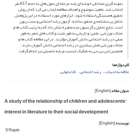
نمونه گیری تصادفی خوشه ای چند مرحله ای نمون های به حجم 617 نفر
انتخاب شد. ماهیت موضوع و اهداف مطالعه ایجاب می کرد که از روش
تحقیق همبستگی استفاده شود. ابزارهای مورد استفاده در این پژوهش
شامل پرسشنامه ی محقق ساخته، آزمون رشد اجتماعی و تست ریون
است. نتایج تحلیل رگرسیون چندمتغیره نشان داد که به ترتیب کتاب ها و
مجلات ورزشی، علمی، و تاریخی به طور مثبت و کتاب های شعر به طور
منفی در رشد اجتماعی دانش آموزان مؤثرند. در این مطالعه کتاب ها و
مجلات ورزشی نقش بیشتری در رشد اجتماعی دانش آموزان دارند.
همچنین این بررسی به تفکیک جنسیت و پایه تحصیلی نیز انجام گرفت.
کلیدواژه‌ها
علاقه به ادبیات
رشد اجتماعی
کتا بخوانی
عنوان مقاله
[English]
A study of the relationship of children and adolescents’
interest in literature to their social development
نویسنده
[English]
S Rajab