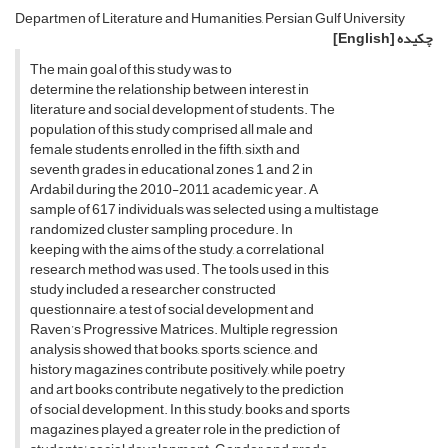
Departmen of Literature and Humanities, Persian Gulf University
چکیده
[English]
The main goal of this study was to
determine the relationship between interest in
literature and social development of students. The
population of this study comprised all male and
female students enrolled in the fifth, sixth and
seventh grades in educational zones 1 and 2 in
Ardabil during the 2010-2011 academic year. A
sample of 617 individuals was selected using a multistage
randomized cluster sampling procedure. In
keeping with the aims of the study, a correlational
research method was used. The tools used in this
study included a researcher constructed
questionnaire, a test of social development and
Raven’s Progressive Matrices. Multiple regression
analysis showed that books, sports, science, and
history magazines contribute positively, while poetry
and art books contribute negatively to the prediction
of social development. In this study, books and sports
magazines played a greater role in the prediction of