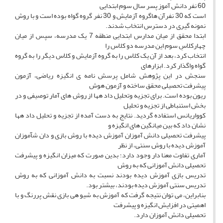
60 نفر دانش آموز پسر سال سوم ابتدایی
است که 30 نفرآن هاگروه آزمایش و 30 نفر گروه گواه بوده است و با روش
نمونه گیری در دسترس انتخاب شدند.
ابتدا محقق از میان مدارس ابتدایی منطقه 7 یک مدرسه، سپس از میان
چهارکلاسِ سوم این مدرسه دو کلاس را
انتخاب کرد، بعد از آن یک کلاس را به گروه آزمایش و کلاس دیگر را به گروه
گواه واگذار کرد. ابزارهای
سنجش در این پژوهش شامل پرسش نامه ی انگیزه ریاضی، آزمون
پیشرفت تحصیلی محقق ساخته و آزمون هوش
ریون بوده است. برای تجزیه وتحلیل داد هها از روش های آمار توصیفی و در
بخش استنباطی از تجزیه و تحلیل
کوواریانس استفاده گردید. نتایج به دست آمده از تجزیه و تحلیل داد هها
نشان داد که بین میانگین های انگیزه و
پیشرفت تحصیلی دانش آموزان آموزش دیده با روش بازی و دان شآموزان
آموزش دیده با روش سنتی، از نظر
آماری تفاوت معنا دار وجود دارد؛ بدین صورت که میزان انگیزه و پیشرفت
تحصیلی دانش آموزانی که به روش
تدریس بازی آموزش دیده بودند نسبت به دانش آموزانی که به روش
تدریس سنتی آموزش دیده بودند، بیشتر بود.
بنابراین، می توان نتیجه گرفت که آموزش به شیو هی بازی نقش پررنگ و با
اهمیتی در افزایش انگیزه و پیشرفت
تحصیلی دانش آموزان دارد.