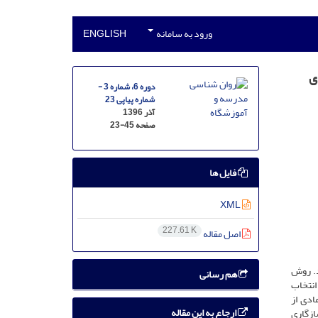
ورود به سامانه
ENGLISH
ی
دوره 6، شماره 3 -
شماره پیاپی 23
آذر 1396
صفحه
23-45
فایل ها
XML
227.61 K
اصل مقاله
د. روش
هم رسانی
دفی انتخاب
ادی از
ارجاع به این مقاله
ازگاری