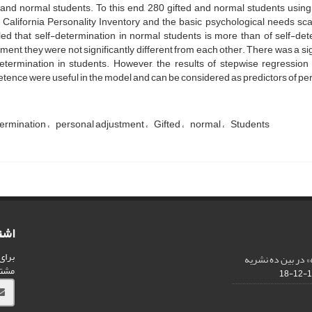
 and normal students. To this end, 280 gifted and normal students using s
 California Personality Inventory and the basic psychological needs sc
ed that self-determination in normal students is more than of self-dete
ment, they were not significantly different from each other. There was a 
determination in students. However, the results of stepwise regressio
ence were useful in the model and can be considered as predictors of pe
termination
personal adjustment
Gifted
normal
Students
اشت
برای
 در بین ده نشریه
مشت
13