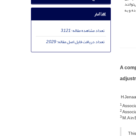
که نیاز به ارتباط و نیاز به شایستگی به میزان 33 درصد می‌توانند
ه و به
آمار
تعداد مشاهده مقاله:
3,121
تعداد دریافت فایل اصل مقاله:
2,029
A comp
adjust
H Jena
1
Associa
2
Associa
3
M.A in 
This s