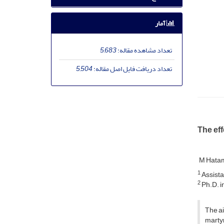
آمار
تعداد مشاهده مقاله:
5,683
تعداد دریافت فایل اصل مقاله:
5,504
The eff
M Hata
1
Assista
2
Ph.D. i
The ai
martyr