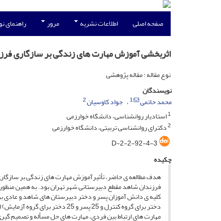
صفحه اصلی
اطلاعات نشریه
مرور
راهنمای ن
اثربخشی آموزش مهارت های زندگی بر سازگاری فرزن
نوع مقاله : مقاله پژوهشی
نویسندگان
2
1
محمد حاتمی
جواد کاوسیان
1
استادیار روانشناسی، دانشگاه خوارزمی
2
دکترای روانشناسی تربیتی، دانشگاه خوارزمی
D-2-2-92-4-3
چکیده
هدف مطالعه ی حاضر، تأثیرآموزش مهارت های زندگی بر سازگاری
فرزندان شاهد مقطع دبیرستانی شهر تهران بود. به همین منظور ا
کلیه ی دانش آموزان پسر و دختر دبیرستان های شاهد و عادی بود نمون های به ح
دختر برای گروه کنترل و 25 پسر و 25 دختر برای گروه آزمایش) انتخاب شد. مهارت های زندگی شامل:
مهارت های ارتباط بین فردی، مهارت های حل مسأله و تصمیم گیر