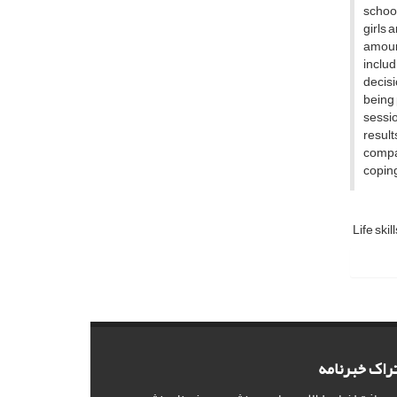
school
girls 
amount
includ
decisi
being 
sessio
result
compat
coping
Life skil
راک خبرنامه