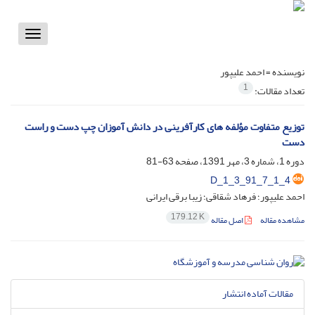
Toggle
vigation
نویسنده =
احمد علیپور
1
تعداد مقالات:
توزیع متفاوت مؤلفه های کارآفرینی در دانش آموزان چپ دست و راست
دست
دوره 1، شماره 3، مهر 1391، صفحه
63-81
D_1_3_91_7_1_4
احمد علیپور؛ فرهاد شقاقی؛ زیبا برقی ایرانی
179.12 K
مشاهده مقاله
اصل مقاله
مقالات آماده انتشار