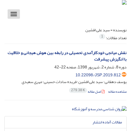
Toggle
vigation
نویسنده =
سید علی افشین
1
تعداد مقالات:
نقش میانجی خودکارآمدی تحصیلی در رابطه بین هوش هیجانی و خلاقیت
با انگیزش پیشرفت
دوره 8، شماره 2، شهریور 1398، صفحه
22-42
10.22098/JSP.2019.812
یوسف دهقانی؛ سید علی افشین؛ فریده سادات حسینی؛ مهری سعیدی
279.38 K
مشاهده مقاله
اصل مقاله
مقالات آماده انتشار