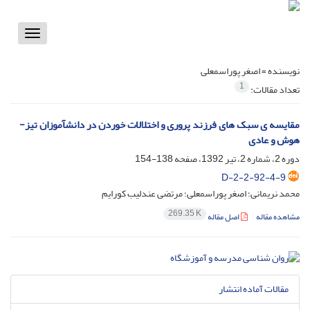
Toggle
vigation
نویسنده =
اصغر پوراسمعلی
1
تعداد مقالات:
مقایسه ی سبک های فرزند پروری و اختلالات خوردن در دانشآموزان تیز-
هوش و عادی
دوره 2، شماره 2، تیر 1392، صفحه
138-154
D-2-2-92-4-9
محمد نریمانی؛ اصغر پوراسمعلی؛ مرتضی عندلیب کورایم
269.35 K
مشاهده مقاله
اصل مقاله
مقالات آماده انتشار