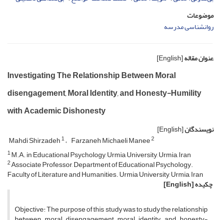
موضوعات
روانشناسی مدرسه
عنوان مقاله
[English]
Investigating The Relationship Between Moral
disengagement, Moral Identity, and Honesty-Humility
with Academic Dishonesty
نویسندگان
[English]
1
2
Mahdi Shirzadeh
Farzaneh Michaeli Manee
1
M.A. in Educational Psychology, Urmia University, Urmia, Iran
2
Associate Professor, Department of Educational Psychology.
Faculty of Literature and Humanities. Urmia University, Urmia, Iran
چکیده
[English]
Objective: The purpose of this study was to study the relationship
between moral disengagement, moral identity, and honesty-