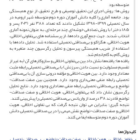
متوسطه بود
روش ها: روش اجرای این تحقیق توصیفی و طرح تحقیق، از نوع همبستگی
بود. جامعه آماری را کلیه دانش آموزان دوره دوم متوسطه شهر ارومیه در
سال تحصیلی ۱۳۹۹-۱۳۹۸ تشکیل دادند که تعداد ۳۸۸ نفر (۲۰۳ پسر و
۱۸۵ دختر) با روش تصادفی خوشه ای چند مرحله ای، به عنوان نمونه آماری
انتخاب شدند. جهت جمع‌آوری داده‌ها، از پرسشنامه های بی‌تفاوتی اخلاقی،
هویت اخلاقی، هگزاکو و بی‌صداقتی تحصیلی استفاده شد. تحلیل داده‌ها با
استفاده از ضریب همبستگی پیرسون و تحلیل رگرسیون چند متغیره به
روش گام به گام انجام شد.
یافته ها: یافته‌ها نشان داد بین بی‌تفاوتی اخلاقی و سازوکارهای آن (به غیر از
تقسیم مسئولیت و نسبت دادن سرزنش) با بی‌صداقتی تحصیلی رابطه مثبت
معنادار وجود دارد. بین هویت اخلاقی و مؤلفه درونی سازی آن با بی‌صداقتی
تحصیلی رابطه منفی معنی‌داری وجود دارد. همچنین بین صفت صداقت-
تواضع و بی‌صداقتی تحصیلی رابطه منفی معناداری وجود دارد. نتایج تحلیل
رگرسیون نشان داد که بی‌تفاوتی اخلاقی، هویت اخلاقی و صفت صداقت-
تواضع قادرند ۳۸ درصد از واریانس بی‌صداقتی تحصیلی را پیش‌بینی کنند.
نتیجه گیری: بنابراین می توان نتیجه گرفت که بی تفاوتی اخلاقی، هویت
اخلاقی و صفت صداقت-تواضع نقش مهمی را در بی صداقتی تحصیلی دانش
آموزان دوره دوم متوسطه ایفا می کنند.
کلیدواژه‌ها
بی‌تفاوتی اخلاقی
هویت اخلاقی
صفت صداقت-تواضع
بی‌صداقتی تحصیلی