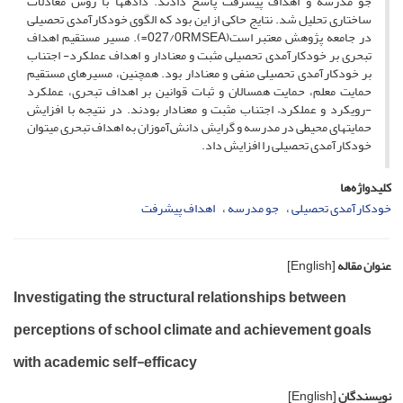
جو مدرسه و اهداف پیشرفت پاسخ دادند. داده­ها با روش معادلات
ساختاری تحلیل شد. نتایج حاکی از این بود که الگوی خودکارآمدی تحصیلی
در جامعه پژوهش معتبر است(027/0RMSEA=). مسیر مستقیم اهداف
تبحری بر خودکارآمدی تحصیلی مثبت و معنا­دار و اهداف عملکرد- اجتناب
بر خودکارآمدی تحصیلی منفی و معنا­دار بود. همچنین، مسیرهای مستقیم
حمایت معلم، حمایت همسالان و ثبات قوانین بر اهداف تبحری، عملکرد
-رویکرد و عملکرد– اجتناب مثبت و معنا­دار بودند. در نتیجه با افزایش
حمایت­های محیطی در مدرسه و گرایش دانش‌آموزان به اهداف تبحری می­توان
خودکارآمدی تحصیلی را افزایش داد.
کلیدواژه‌ها
خودکارآمدی تحصیلی
جو مدرسه
اهداف پیشرفت
عنوان مقاله
[English]
Investigating the structural relationships between
perceptions of school climate and achievement goals
with academic self-efficacy
نویسندگان
[English]