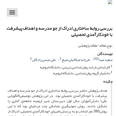
Toggle
vigation
بررسی روابط ساختاری ادراک از جو مدرسه و اهداف پیشرفت
با خودکارآمدی تحصیلی
نوع مقاله : مقاله پژوهشی
نویسندگان
2
2
1
سعید مهنا
فرزانه میکائیلی منیع
علی عیسی زادگان
1
کارشناس ارشد روان‌شناسی تربیتی، دانشگاه ارومیه
2
دانشیار گروه روان‌شناسی، دانشگاه ارومیه
چکیده
هدف پژوهش حاضر بررسی روابط ساختاری ادراک از جو مدرسه و اهداف
پیشرفت با خودکارآمدی تحصیلی بود. در این پژوهش توصیفی(الگویابی
علّی) دانش‌آموزان سال اول دبیرستان شهر ارومیه جامعه‌ی آماری را
تشکیل دادند. روش نمونه­گیری تصادفی چند مرحله­ای بود که با این
روش380 نفر انتخاب و به پرسش‌نامه­های خودکارآمدی تحصیلی، ادراک از