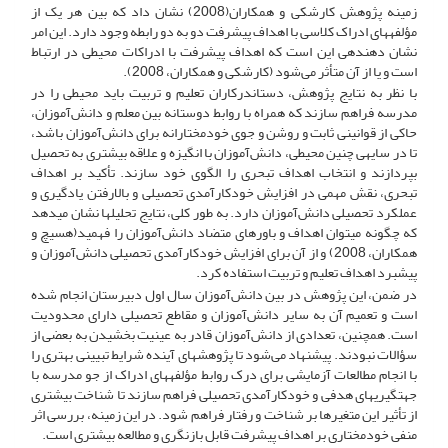
زمینه پژوهش کارشکی و همکاران(2008) نشان داد که بین هر یک از
مؤلفه­های ادراک کلاسی با اهداف پیشرفت دو به دو رابطه وجود دارد. این امر
نشان دهنده­ی این است که اهداف پیشرفت با ادراکات محیطی در ارتباط
است و یا از آن متأثر می‌شود (کارشکی و همکاران، 2008).
با نظر به نتایج پژوهش، دست­اندرکاران تعلیم و تربیت باید محیطی را در
مدرسه فراهم سازند که همراه با روابط دوستانه بین معلم و دانش‌آموزان،
حاکی از قوانینی ثابت و روشن و جوی خودمختارانه برای دانش‌آموزان باشد،
تا در سایه­ی چنین محیطی، دانش‌آموزان با انگیزه و علاقه بیشتری به تحصیل
بپردازند و انتخاب اهداف تبحری را الگوی خود سازند. تأکید بر اهداف
تبحری، نقش مهمی در افزایش خودکارآمدی تحصیلی و بالارفتن یادگیری و
عملکرد تحصیلی دانش‌آموزان دارد. به طور کلی، نتایج تحلیل­ها نشان می­دهد
که چگونه می­توان اهداف و باورهای متضاد دانش‌آموزان را فهمید(هسیچ و
همکاران، 2008) و از آن برای افزایش خودکارآمدی تحصیلی دانش‌آموزان و
پیشبرد اهداف تعلیم و تربیت استفاده کرد.
در ضمن، این پژوهش در بین دانش‌آموزان سال اول دبیرستان انجام شده
است و تعمیم آن به سایر دانش‌آموزان و مقاطع تحصیلی دارای محدودیت
است. همچنین، تعدادی از دانش‌آموزان قادر به عینیت بخشیدن به بعضی از
سؤالات نبودند. پیشنهاد می‌شود تا پژوهش­های آینده شرایط تبیینی بهتری را
با انجام مطالعات آزمایشی برای درک روابط مؤلفه­های ادراک از جو مدرسه با
جهت­گیری­های هدفی و خودکارآمدی تحصیلی فراهم سازند تا شناخت بیشتری
از تأثیر این متغیرها بر شناخت و رفتار فراهم شود. در این زمینه، بررسی اثر
منفی خودمختاری بر اهداف پیشرفت قابل بازنگری و مطالعه بیشتری است.