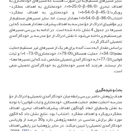
سایر مسیرهای مستقیم به این صورت هستند که مسیرهای خودمختاری به
اهداف تبحری (86/0-,t=25/0-β=)، خودمختاری به اهداف عملکرد-
رویکرد(45/1-,t=54/0-β=) و خودمختاری به اهداف عملکرد-
اجتناب(98/0-,t=54/0-β=) معنادار نیست. اما، سایر مسیرهای مستقیم از
زیر مؤلفه­های ادراک از جوّ مدرسه به اهداف پیشرفت معنا­دار هستند که این
مسیرها در جدول 4 نشان داده شده است. در ادامه به بررسی مسیرهای
غیرمستقیم پرداخته می‌شود تا نقش ادراک از جوّ مدرسه بر خودکارآمدی
تحصیلی آشکار گردد.
براساس مقدار t به‌دست آمده برای هر یک از مسیرهای غیر مستقیم حمایت
معلم(34/1t=)، حمایت همسالان(79/0t=)، خودمختاری(73/0- t=) و ثبات
قوانین(77/1t=) به خودکارآمدی تحصیلی مشخص شد که این مسیرها معنا­
دار نیستند. هرچند که مسیر خودمختاری به خودکارآمدی تحصیلی منفی
است.
بحث و نتیجه‌گیری
هدف پژوهش حاضر بررسی رابطه میان خودکارآمدی تحصیلی و ادراک از جوّ
مدرسه (حمایت معلم، حمایت همسالان، خودمختاری و ثبات قوانین) با توجه
به نقش واسطه­ای ابعاد گوناگون اهداف پیشرفت(اهداف تبحری، اهداف
عملکرد–رویکرد و اهداف عملکرد – اجتناب) بود. نتایج نشان داد که الگوی
مورد نظر برازش مناسبی در جامعه پژوهش دارد و30 درصد از واریانس
خودکارآمدی تحصیلی را تبیین می­کند. در سایر پژوهش­ها نیز رابطه­ی اهداف