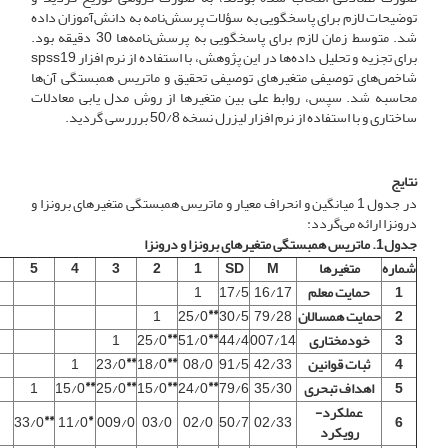
توضیحات لازم برای پاسخگویی به سؤلات پرسش‌نامه به دانش‌آموزان داده
شد. متوسط زمان لازم برای پاسخگویی به پرسش‌نامه‌ها 30 دقیقه بود.
برای تجزیه و تحلیل داده‌ها در این پژوهش، با استفاده از نرم افزار spss19
شاخص‌های توصیفی متغیرهای توصیفی تحقیق و ماتریس همبستگی آن‌ها
محاسبه شد. سپس، روابط علی بین متغیرها از روش مدل یابی معادلات
ساختاری و با استفاده از نرم افزار لیزرل نسخه 50/8 برررسی گردید.
نتایج
در جدول 1 میانگین و انحراف معیار و ماتریس همبستگی متغیرهای برون­زا و
درون­زا ارائه می‌گردد:
جدول1. ماتریس همبستگی متغیرهای برون­زا و درون­زا
شماره
متغیرها
M
SD
1
2
3
4
5
1
حمایت معلم
16/17
17/5
1
**
2
حمایت همسالان
79/28
30/5
25/0
1
**
**
3
خودمختاری
007/14
44/4
51/0
25/0
1
**
**
4
ثبات قوانین
42/33
91/5
08/0
18/0
23/0
1
**
**
**
**
5
اهداف تبحری
35/30
79/6
24/0
15/0
25/0
15/0
1
عملکرد-
**
*
33/0
11/0
009/0
03/0
02/0
50/7
02/33
6
رویکرد