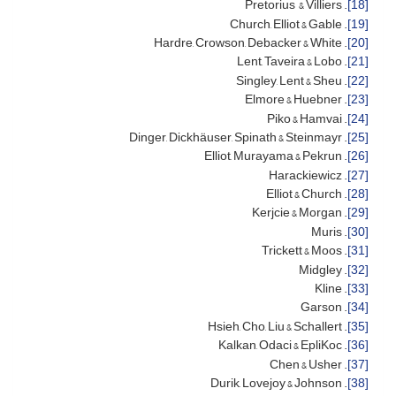
. Pretorius & Villiers
[18]
. Church, Elliot & Gable
[19]
. Hardre, Crowson, Debacker & White
[20]
. Lent, Taveira & Lobo
[21]
. Singley, Lent & Sheu
[22]
. Elmore & Huebner
[23]
. Piko & Hamvai
[24]
. Dinger, Dickhäuser, Spinath & Steinmayr
[25]
. Elliot, Murayama & Pekrun
[26]
. Harackiewicz
[27]
. Elliot & Church
[28]
. Kerjcie & Morgan
[29]
. Muris
[30]
. Trickett & Moos
[31]
. Midgley
[32]
. Kline
[33]
. Garson
[34]
. Hsieh, Cho, Liu & Schallert
[35]
. Kalkan, Odaci & EpliKoc
[36]
. Chen & Usher
[37]
. Durik, Lovejoy & Johnson
[38]