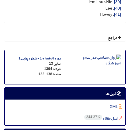
. Liem, Lau & Nie
[39]
. Lee
[40]
. Howey
[41]
مراجع
دوره 4، شماره 1 - شماره پیاپی 1
پیاپی 13
خرداد 1394
صفحه
122-138
فایل ها
XML
344.37 K
اصل مقاله