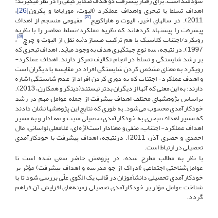
سودمند است. برای رفتار پیشرفت دو هدف متمایز کیفی را در نظر می­گیرند:
اهداف تسلط یا تبحری واهداف عملکرد (الیوت، مورایاما و پکرون
[26]
،
[27]
2011). در سال­های اخیر، الیوت و هاراکویچ
مفهومی منسجم از اهداف
پیشرفت را پیشنهاد کرده­اند که نظریه عملکرد/تسلط معاصر را با نظریه
[28]
رویکرد/اجتناب کلاسیک با هم ترکیب می­سازد(به نقل از الیوت و چرچ
،
1997). در نتیجه، سه نوع جهت­گیری هدف به وجود می­آید. اهداف تبحری که
بر رشد شایستگی و تسلط در انجام تکالیف تمرکز دارند. اهداف عملکرد-
رویکرد به معنای مشخص کردن شایستگی افراد در مقایسه با دیگران است
و اهدف عملکرد- اجتناب که به دوری کردن افراد از عدم شایستگی اشاره
دارند؛ به این معنی که آن­ها از دیگران بدتر نیستند(دینگر و همکارن، 2013).
براساس پژوهش­های مختلف اهداف پیشرفت از جمله عوامل مهم در رشد
خودکارآمدی محسوب می‌شود. به طوری که نتایج این پژوهش­ها نشان دادند
که مسیر اهداف تبحری به خودکارآمدی تحصیلی مثبت و معنا­دار و به مسیر
اهداف عملکرد- اجتناب، منفی و معنا­دار است(اژه ای، غلامعلی لواسانی، مال
احمدی و خضری آذر، 2011). درنتیجه، اهداف پیشرفت با خودکارآمدی
تحصیلی در ارتباط است.
با نظر به مطالب مطرح شده، در پژوهش حاضر سعی شده است تا
عوامل‌شناختی اجتماعی (ادراک از جو مدرسه و اهداف پیشرفت) مؤثر بر
خودکارآمدی تحصیلی دانش­آموزان در قالب یک الگوی علّی بررسی شود تا با
شناخت عوامل مؤثر بر خودکارآمدی تحصیلی زمینه‌های افزایش آن فراهم
گردد.