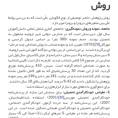
روش
روش پژوهش حاضر توصیفی از نوع الگویابی علّی است که به بررسی روابط
علّی بین متغیرهای درون­زا و برون­زا می­پردازد.
جامعه، نمونه و روش نمونه‌گیری:
جامعه‌ی آماری شامل تمامی دانش‌آموزان
سال اول دبیرستان است که در مدارس دولتی شهر ارومیه مشغول به
تحصیل بودند. حجم نمونه (380 نفر) بر اساس جدول کرجسی و
مورگان
[29]
(1970) تعیین شد و نمونه منتخب با روش تصادفی چند مرحله­
ای برگزیده شدند. بر این اساس، از بین نواحی دو گانه آموزشی شهر ارومیه،
6 دبیرستان پسرانه و 4 دبیرستان دخترانه و از میان کلاس­های سال اول این
مدارس در مجموع 14 کلاس انتخاب شدند. لازم به ذکر است کلیه­ی انتخاب­ها
به صورت تصادفی انجام گرفته است. سپس، 410 پرسش‌نامه توزیع
گردید، که از این تعداد 30 پرسش‌نامه­ای که به طور کامل تکمیل نشده
بودند، کنار گذاشته شدند و در نهایت، 181 نفر دختر و 199 نفر پسر نمونه
پژوهش را تشکیل دادند که 9/42 درصد آن­ها معدل بالای 18 سال داشتند.
برای جمع‌آوری داده‌های مورد نیاز از ابزارهای زیر استفاده شد:
1- مقیاس خودکارآمدی تحصیلی:
برای سنجش این سازه، از پرسش‌نامه
خودکارآمدی تحصیلی موریس
[30]
(2001) استفاده شد(طهماسیان،
2007). این پرسش‌نامه از سه خرده آزمون خودکارآمدی اجتماعی،
خودکارآمدی تحصیلی و خودکارآمدی هیجانی تشکیل شده است. در این
پرسش‌نامه هر ماده در مقیاس 5 نمره­ای لیکرت(1= اصلاً، الی 5= بسیار