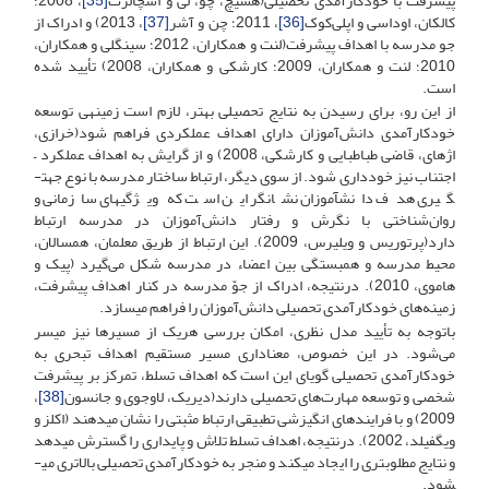
پیشرفت با خودکارآمدی تحصیلی(هسیچ، چو، لی و اسچالرت
[35]
، 2008؛
کالکان، اوداسی و اپلی‌کوک
[36]
، 2011؛ چن و آشر
[37]
، 2013) و ادراک از
جو مدرسه با اهداف پیشرفت(لنت و همکاران، 2012؛ سینگلی و همکاران،
2010؛ لنت و همکاران، 2009؛ کارشکی و همکاران، 2008) تأیید شده
است.
از این رو، برای رسیدن به نتایج تحصیلی بهتر، لازم است زمینه­ی توسعه
خودکارآمدی دانش‌آموزان دارای اهداف عملکردی فراهم شود(خرازی،
اژه­ای، قاضی طباطبایی و کارشکی، 2008) و از گرایش به اهداف عملکرد –
اجتناب نیز خودداری شود. از سوی دیگر، ارتباط ساختار مدرسه با نوع جهت­
گیری هدف دانش­آموزان نشانگر این است که ویژگی­های سازمانی و
روان‌شناختی با نگرش و رفتار دانش‌آموزان در مدرسه ارتباط
دارد(پرتوریس و ویلیرس، 2009). این ارتباط از طریق معلمان، همسالان،
محیط مدرسه و همبستگی بین اعضاء در مدرسه شکل می‌گیرد (پیک و
هاموی، 2010). درنتیجه، ادراک از جوّ مدرسه در کنار اهداف پیشرفت،
زمینه‌های خودکارآمدی تحصیلی دانش‌آموزان را فراهم می­سازد.
باتوجه به تأیید مدل نظری، امکان بررسی هریک از مسیرها نیز میسر
می‌شود. در این خصوص، معنا­داری مسیر مستقیم اهداف تبحری به
خودکارآمدی تحصیلی گویای این است که اهداف تسلط، تمرکز بر پیشرفت
شخصی و توسعه مهارت‌های تحصیلی دارند(دیریک، لاوجوی و جانسون
[38]
،
2009) و با فرایندهای انگیزشی تطبیقی ارتباط مثبتی را نشان می­دهند (اکلز و
ویگفیلد، 2002). درنتیجه، اهداف تسلط تلاش و پایداری را گسترش می­دهد
و نتایج مطلوب­تری را ایجاد می­کند و منجر به خودکارآمدی تحصیلی بالاتری می­
شود.