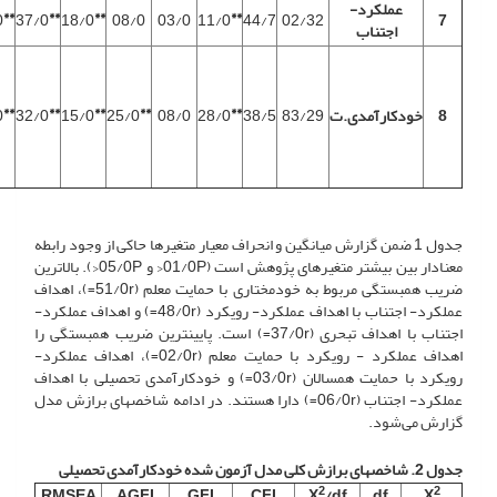
عملکرد-
**
**
**
**
0
37/0
18/0
08/0
03/0
11/0
44/7
02/32
7
اجتناب
**
**
**
**
**
8
خودکارآمدی.ت
83/29
38/5
28/0
08/0
25/0
15/0
32/0
0
جدول 1 ضمن گزارش میانگین و انحراف معیار متغیرها حاکی از وجود رابطه
معنادار بین بیشتر متغیرهای پژوهش است (01/0P< و 05/0P<). بالاترین
ضریب همبستگی مربوط به خودمختاری با حمایت معلم (51/0r=)، اهداف
عملکرد- اجتناب با اهداف عملکرد- رویکرد (48/0r=) و اهداف عملکرد-
اجتناب با اهداف تبحری (37/0r=) است. پایین­ترین ضریب همبستگی را
اهداف عملکرد - رویکرد با حمایت معلم (02/0r=)، اهداف عملکرد-
رویکرد با حمایت همسالان (03/0r=) و خودکارآمدی تحصیلی با اهداف
عملکرد- اجتناب (06/0r=) دارا هستند. در ادامه شاخص­های برازش مدل
گزارش می‌شود.
جدول 2. شاخص­های برازش کلی مدل آزمون شده خودکارآمدی تحصیلی
2
2
RMSEA
AGFI
GFI
CFI
X
/df
df
X