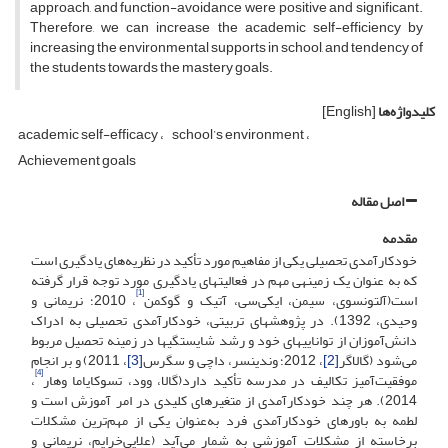
approach, and function-avoidance were positive and significant.
Therefore, we can increase the academic self-efficiency by
increasing the environmental supports in school, and tendency of
the students towards the mastery goals.
کلیدواژه‌ها
[English]
academic self-efficacy
school’s environment
Achievement goals
اصل مقاله
مقدمه
خودکارآمدی تحصیلی یکی از مفاهیم مورد تأکید در نظریه‌های یادگیری است
که به عنوان یک زمینه­ی مهم در فعالیت­های یادگیری مورد توجه قرار گرفته
[1]
است(آلتونسوی، سی­من، ایکی‌سی، آتیک و گوک­من
، 2010؛ نریمانی و
وحیدی، 1392). در پژوهش­های تربیتی، خودکارآمدی تحصیلی به ادراک
دانش‌آموزان از توانایی­های خود و رشد شایستگی­ها در زمینه تحصیل مربوط
می‌شود (گالاگر
[2]
، 2012؛ ون­دینسر، داچی و سگرس
[3]
، 2011) و بر انجام
[4]
موفقیت‌آمیز تکالیف در مدرسه تأکید دارد(گالا، وود، تسوکایاما و‌هار
،
2014). هر چند خودکارآمدی از متغیرهای کلیدی در امر آموزش است و
لطمه به باورهای خودکارآمدی فرد به‌عنوان یکی از مهم‌ترین مشکلات
برخاسته از مشکلات آموزشی به شمار می‌آید (علایی‌خرایم، نریمانی و