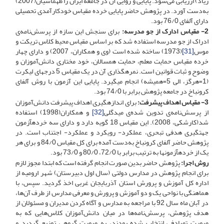
زیاد) ارزیابی می‌شود. پایایی و روایی آن در جامعه ایران را طهماسیان(2007)
به‌دست آورد. در پژوهش حاضر پایایی خرده مقیاس خودکارآمدی تحصیلی
دارای آلفای 76/0 بود.
2- مقیاس ادارک از جو مدرسه:
برای سنجش این سازه از پرسش‌نامه‌ی
ادراک از جو مدرسه استفاده شد که بر اساس مقیاس محیط کلاس تریکت و
موس
[31]
(1973) ساخته شده است (وی و همکاران، 2007) و دارای چهار
خرده مقیاس حمایت معلم، حمایت همسالان، خود مختاری دانش‌آموزان و
وضوح و ثبات قوانین است. نمره­گذاری آن در یک مقیاس 5 درجه­ای لیکرت
(1=هرگز، الی 5=همیشه) انجام می­گیرد. پایایی این آزمون با روش آلفای
کرونباخ در جامعه پژوهش برابر با 74/0 بود.
3- مقیاس اهداف پیشرفت:
برای اندازه­گیری اهداف پیشرفت دانش‌آموزان
از پرسش‌نامه‌ی تدوین شده‌ی میدگلی
[32]
و همکاران(1998) استفاده
شد(کارشکی، 2008). این مقیاس 18 گویه دارد و دارای سه خرده­آزمون
جهت­گیری هدفی تبحری، عملکرد- رویکرد و عملکرد- اجتناب است. در
پژوهش حاضر آلفای کرونباخ به‌دست آمده برای کل مقیاس 84/0 و برای هر
یک از خرده­آزمون­ها به ترتیب برابر با 72/0، 80/0 و 73/0 بود.
روش اجرا:
پژوهش حاضر بدین صورت انجام گرفته است که ابتدا مجوز لازم
برای انجام پژوهش در مدارس دولتی (سال اول دبیرستان) شهر ارومیه از
اداره کل آموزش و پرورش استان آذربایجان غربی اخذ گردید. سپس، با
هماهنگی با نواحی یک و دو آموزش و پرورش و معرفی مدارس از طرف آن‌ها،
در آبان ماه سال 92 با مراجعه به مدارس و آگاه کردن مدیران و مسئولان از
هدف پژوهش، پرسش‌نامه‌ها در میان دانش‌آموزان کلاس‌هایی که به
صورت تصادفی انتخاب شده بودند، به صورت گروهی توزیع گردید و