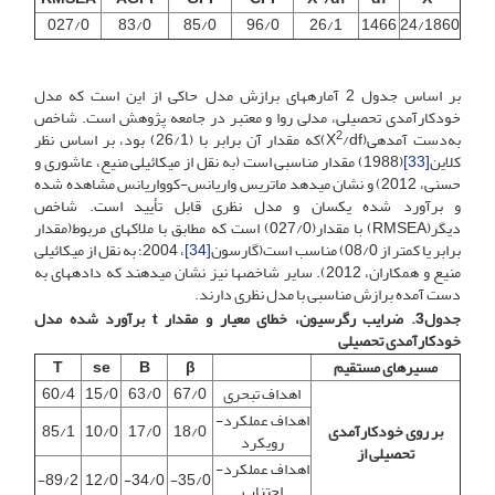
027/0
83/0
85/0
96/0
26/1
1466
24/1860
بر اساس جدول 2 آماره­های برازش مدل حاکی از این است که مدل
خودکارآمدی تحصیلی، مدلی روا و معتبر در جامعه پژوهش است. شاخص
2
به‌دست آمده­ی(X
/df)که مقدار آن برابر با (26/1) بود، بر اساس نظر
کلاین
[33]
(1988) مقدار مناسبی است (به نقل از میکائیلی منیع، عاشوری و
حسنی، 2012) و نشان می­دهد ماتریس واریانس-کوواریانس مشاهده شده
و برآورد شده یکسان و مدل نظری قابل تأیید است. شاخص
دیگر(RMSEA) با مقدار(027/0) است که مطابق با ملاک­های مربوط(مقدار
برابر یا کمتر از 08/0) مناسب است(گارسون
[34]
، 2004؛ به نقل از میکائیلی
منیع و همکاران، 2012). سایر شاخص­ها نیز نشان­ می­دهند که داده­های به
دست آمده برازش مناسبی با مدل نظری دارند.
جدول3. ضرایب رگرسیون، خطای معیار و مقدار
t
برآورد شده مدل
خودکارآمدی تحصیلی
مسیرهای مستقیم
β
B
se
T
اهداف تبحری
67/0
63/0
15/0
60/4
اهداف عملکرد-
بر روی خودکارآمدی
18/0
17/0
10/0
85/1
رویکرد
تحصیلی از
اهداف عملکرد-
89/2-
12/0
34/0-
35/0-
اجتناب