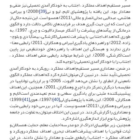
مسیر مستقیم اهداف عملکرد – اجتناب به خودکارآمدی تحصیلی نیز منفی و
معنا­دار بود. این یافته با پژوهش­های لایم، لیو و نی
[39]
(2008) و بیرامی،
هاشمی، عبدالهی عدلی انصار و علائی (2011) همسو است. این نتیجه حاکی از
این است که این جهت گیری هدف بر فرایندهای ناکامی دلالت دارد و الگوی
درمانگی از پی­آمدهای پیشرفت را آشکار می­سازد(الیوت و چرچ، 1997). به
طوری که اهداف اجتنابی با پیشرفت تحصیلی(کارشکی، بهمن­آبادی و بلوچ­
زاده، 2012) و راهبردهای یادگیری(بیرامی و همکاران، 2011) رابطه­ی معنا­
داری ندارند و هبستگی این اهداف با راهبردهای خودتنظیمی نیز پایین
است(کارشکی، 2008). این شرایط می­تواند رابطه­ی منفی اهداف عملکرد –
اجتناب را با خودکارآمدی تحصیلی را توجیه کند.
در ضمن، معنا­داری مسیر مستقیم اهداف عملکرد – رویکرد به خودکارآمدی
تحصیلی تأیید نشد. در تبیین آن می­توان اشاره کرد که اهداف عملکرد الگوی
نامعینی از انطباق را نشان می‌دهد (الیوت، 2005) و بر ارزیابی توانایی­ها در
مقایسه با دیگران تمرکز دارد(چرچ وهمکاران، 2001). همچنین، این اهداف
پیش­بینی­کننده مثبتی برای یادگیری سطحی و عدم تعهدمندی است(لایم و
همکاران، 2008). این یافته با پژوهش­های لی
[40]
(1997)، هوی
[41]
(1999)
و بیرامی و همکاران (2011) همسو نیست. آن­ها در بررسی خود رابطه­ی مثبت
و معنا­داری را گزارش کردند. در تبیین این اختلاف می­توان به تفاوت در جامعه
پژوهش یا نوع ابزار اندازه­گیری اشاره کرد.
همچنین، زیر مؤلفه­های ادراک از جو مدرسه(حمایت معلم، حمایت همسالان و
ثبات قوانین) با اهداف پیشرفت(اهداف تبحری، اهداف عملکرد–رویکرد و
اهداف عملکرد - اجتناب) رابطه‌ی مثبت و معنا­دار را نشان دادند. در این