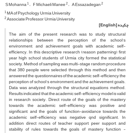
1
2
2
S Mohanna
F Michaeli Manee
A Essazadegan
1
MA of Psychology, Urmia University
2
Associate Professor, Urmia University
چکیده
[English]
The aim of the present research was to study structural
relationships between the perception of the school’s
environment, and achievement goals with academic self-
efficiency. In this descriptive research (reason patterning), first
year high school students of Urmia city formed the statistical
society. Method of sampling was multi-stage random procedure
that 380 people were selected through this method, and then
answered the questionnaires of the academic self-efficiency, the
perception of school’s environment, and the achievement goals.
Data was analyzed through the structural equations method.
Results indicated that the academic self-efficiency model is valid
in research society. Direct route of the goals of the mastery
towards the academic self-efficiency was positive and
significant, and the goals of function-avoidance towards the
academic self-efficiency was negative qnd significant. In
addition, direct routes of teacher support, peer support, and
stability of rules towards the goals of mastery, function -