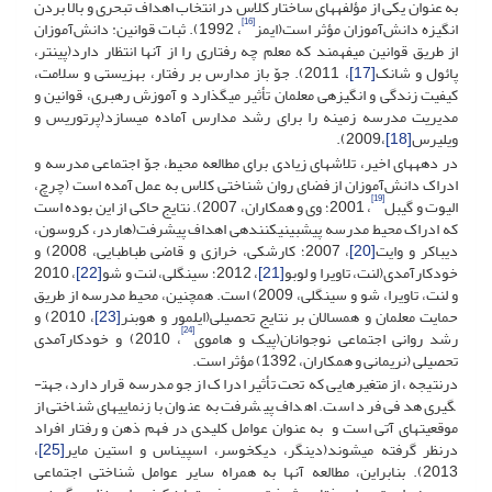
به عنوان یکی از مؤلفه­های ساختار کلاس در انتخاب اهداف تبحری و بالا بردن
[16]
انگیزه دانش‌آموزان مؤثر است(ایمز
، 1992). ثبات قوانین: دانش‌آموزان
از طریق قوانین می­فهمند که معلم چه رفتاری را از آن­ها انتظار دارد(پینتر،
پائول و شانک
[17]
، 2011). جوّ باز مدارس بر رفتار، بهزیستی و سلامت،
کیفیت زندگی و انگیزه­ی معلمان تأثیر می­گذارد و آموزش رهبری، قوانین و
مدیریت مدرسه زمینه را برای رشد مدارس آماده می­سازد(پرتوریس و
ویلیرس
[18]
،2009).
در دهه­های اخیر، تلاش­های زیادی برای مطالعه محیط، جوّ اجتماعی مدرسه و
ادراک دانش‌آموزان از فضای روان شناختی کلاس به عمل آمده است (چرچ،
[19]
الیوت و گیبل
، 2001؛ وی و همکاران، 2007). نتایج حاکی از این بوده است
که ادراک محیط مدرسه پیش­بینی­کننده­ی اهداف پیشرفت(هاردر، کروسون،
دی­باکر و وایت
[20]
، 2007؛ کارشکی، خرازی و قاضی طباطبایی، 2008) و
خودکارآمدی(لنت، تاویرا و لوبو
[21]
، 2012؛ سینگلی، لنت و شو
[22]
، 2010
و لنت، تاویرا، شو و سینگلی، 2009) است. همچنین، محیط مدرسه از طریق
حمایت معلمان و همسالان بر نتایج تحصیلی(ایلمور و هوبنر
[23]
، 2010) و
[24]
رشد روانی اجتماعی نوجوانان(پیک و هاموی
، 2010) و خودکارآمدی
تحصیلی (نریمانی و همکاران، 1392) مؤثر است.
درنتیجه، از متغیرهایی که تحت تأثیر ادراک از جو مدرسه قرار دارد، جهت­
گیری هدفی فرد است. اهداف پیشرفت به عنوان بازنمایی­های شناختی از
موقعیت­های آتی است و به عنوان عوامل کلیدی در فهم ذهن و رفتار افراد
درنظر گرفته می­شوند(دینگر، دیک­خوسر، اسپیناس و استین مایر
[25]
،
2013). بنابراین، مطالعه آن­ها به همراه سایر عوامل شناختی اجتماعی