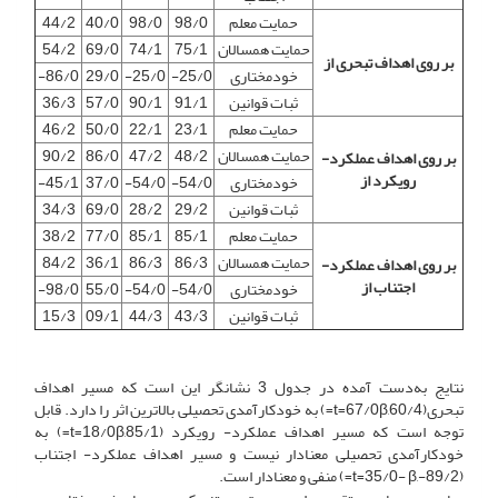
حمایت معلم
98/0
98/0
40/0
44/2
حمایت همسالان
75/1
74/1
69/0
54/2
بر روی اهداف تبحری از
خودمختاری
25/0-
25/0-
29/0
86/0-
ثبات قوانین
91/1
90/1
57/0
36/3
حمایت معلم
23/1
22/1
50/0
46/2
حمایت همسالان
48/2
47/2
86/0
90/2
بر روی اهداف عملکرد-
رویکرد از
خودمختاری
54/0-
54/0-
37/0
45/1-
ثبات قوانین
29/2
28/2
69/0
34/3
حمایت معلم
85/1
85/1
77/0
38/2
حمایت همسالان
86/3
86/3
36/1
84/2
بر روی اهداف عملکرد-
اجتناب از
خودمختاری
54/0-
54/0-
55/0
98/0-
ثبات قوانین
43/3
44/3
09/1
15/3
نتایج به‌دست آمده در جدول 3 نشانگر این است که مسیر اهداف
تبحری(60/4,t=67/0β=) به خودکارآمدی تحصیلی بالاترین اثر را دارد. قابل
توجه است که مسیر اهداف عملکرد- رویکرد (85/1,t=18/0β=) به
خودکارآمدی تحصیلی معنادار نیست و مسیر اهداف عملکرد- اجتناب
(89/2-,t=35/0- β=) منفی و معنادار است.