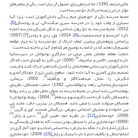
علایی‌خرایم، 1391)، اما شرایطی برای حصول آن نیاز است. یکی از متغیرهای
مؤثر در این زمینه ادراک از جوّ مدرسه است.
محیط مدرسه یکی از حوزه­های مهم زندگی دانش‌آموزان است؛ زیرا آن­ها
بسیاری از وقت خود را در مدرسه سپری می­کنند(لی، لی و روجسکی
[5]
،
2012). محیط مدرسه به جوّ روان شناختی و شکل فیزیکی مدرسه اشاره
دارد (مریس­تو و ایسنس­چمیدت
[6]
، 2014). وی، ردی و رودرز
[7]
(2007)
براساس پژوهش­های پیشین، ابعاد ادراک از جوّ مدرسه را به چهار مؤلفه
تقسیم کرده­اند که در ادامه به توضیح هر کدام از آن­ها پرداخته شده است:
حمایت معلم: معلمان نقش مهمی در سازگاری نوجوانان در دبیرستان­ها
[8]
دارند(رویسر، اکلس و سامروف
، 2000). این تأثیر به گونه­ای است که اگر
دانش‌آموزان دبیرستانی معلمان­شان را کنترل کننده­تر ادراک کنند و فرصت
تصمیم سازی کمتری به آن­ها داده شود، سطوح پایین تری از خودکارآمدی و
[9]
انگیزش را نشان می­دهند(اکلز و ویگفیلد
، 2002؛ نریمانی،
خشودنیای‌چماچائی، زاهد و ابوالقاسمی، 1392). حمایت همسالان: نظریه‌ی
بوم‌شناختی رشد انسان بر محیط مدرسه به عنوان عامل مؤثر بر رشد روابط
[10]
با همسالان تأکید کرده است(کروسنو و نیدهام
، 2004). روابط نوجوانان با
همسالان می­تواند مثبت یا منفی باشد. همسالان در بهترین حالت، مانند پلی
[11]
بین خانواده و نقش­های اجتماعی دوره­ی بزرگسالی هستند (وی و گرین
،
[14]
[13]
2006). خودمختاری
[12]
: در نظریه خود تعیین گری
دسی و رایان
(2000) خودمختاری برابر با مستقل بودن نیست (که به فقدان وابستگی به
دیگران اشاره دارد)، بلکه به نیاز فرد به احساس انتخاب و خود آغاز گری در
انجام اعمال و تکالیف اشاره دارد(نیمیک و رایان
[15]
، 2009). خودمختاری