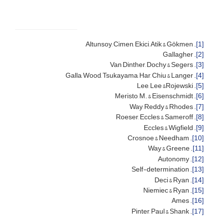
. Altunsoy, Cimen, Ekici, Atik & Gökmen
[1]
. Gallagher
[2]
. Van Dinther, Dochy & Segers
[3]
. Galla, Wood, Tsukayama, Har, Chiu & Langer
[4]
. Lee, Lee &Rojewski
[5]
. Meristo, M. & Eisenschmidt
[6]
. Way, Reddy & Rhodes
[7]
. Roeser, Eccles & Sameroff
[8]
. Eccles & Wigfield
[9]
. Crosnoe & Needham
[10]
. Way & Greene
[11]
. Autonomy
[12]
. Self-determination
[13]
. Deci & Ryan
[14]
. Niemiec & Ryan
[15]
. Ames
[16]
. Pinter, Paul & Shank
[17]