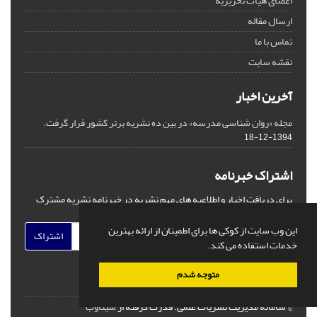
اعضای هیات تحریریه
ارسال مقاله
تماس با ما
نقشه سایت
آخرین اخبار
مجله «روان شناسی مدرسه» در بین ده نشریه برتر کشور قرار گرفت.
1394-12-18
اشتراک خبرنامه
برای دریافت اخبار و اطلاعیه های مهم نشریه در خبرنامه نشریه مشترک
شوید.
این وب سایت از کوکی ها برای اطمینان از ارائه بهترین
اشتراک
خدمات استفاده می کند.
متوجه شدم
© سامانه مدیریت نشریات علمی.
قدرت گرفته از
سیناوب