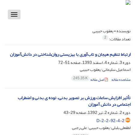
Toggle
vigation
نویسنده =
یعقوب حبیبی
2
تعداد مقالات:
ارتباط تنظیم هیجان و تاب‌آوری با بهزیستی روان‌شناختی در دانش‌آموزان
دوره 3، شماره 4، اسفند 1393، صفحه
51-72
اسماعیل سلیمانی؛ یعقوب حبیبی
245.35 K
مشاهده مقاله
اصل مقاله
تأثیر افزایش ساعات ورزش بر تصویر بدنی، توده ی بدنی و اضطراب
اجتماعی در دانش آموزان
دوره 2، شماره 2، تیر 1392، صفحه
29-43
D-2-2-92-4-2
لطفعلی بلبلی؛ یعقوب حبیبی؛ علی رجبی