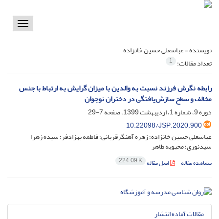
Toggle
vigation
نویسنده =
عباسعلی حسین خانزاده
1
تعداد مقالات:
رابطه نگرش فرزند نسبت به والدین با میزان گرایش به ارتباط با جنس
مخالف و سطح سازش‌یافتگی در دختران نوجوان
دوره 9، شماره 1، اردیبهشت 1399، صفحه
7-29
10.22098/JSP.2020.900
عباسعلی حسین خانزاده؛ زهره آهنگرقربانی؛ فاطمه بهزادفر؛ سیده زهرا
سیدنوری؛ محبوبه طاهر
224.09 K
مشاهده مقاله
اصل مقاله
مقالات آماده انتشار