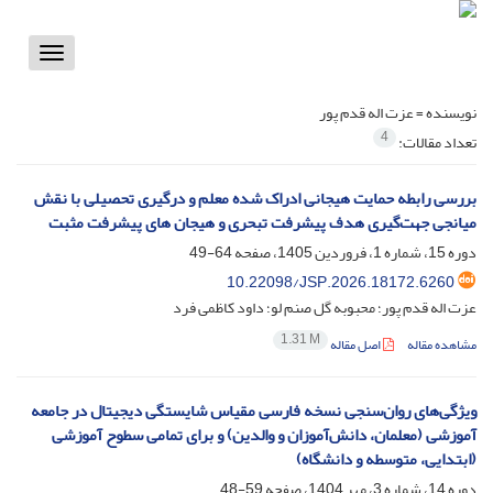
Toggle
vigation
نویسنده =
عزت اله قدم پور
4
تعداد مقالات:
بررسی رابطه حمایت هیجانی ادراک شده معلم و درگیری تحصیلی با نقش
میانجی جهت‌گیری هدف پیشرفت تبحری و هیجان های پیشرفت مثبت
دوره 15، شماره 1، فروردین 1405، صفحه
64-49
10.22098/JSP.2026.18172.6260
عزت اله قدم پور؛ محبوبه گل صنم لو؛ داود کاظمی فرد
1.31 M
مشاهده مقاله
اصل مقاله
ویژگی‌های روان‌سنجی نسخه فارسی مقیاس شایستگی دیجیتال در جامعه
آموزشی (معلمان، دانش‌آموزان و والدین) و برای تمامی سطوح آموزشی
(ابتدایی، متوسطه و دانشگاه)
دوره 14، شماره 3، مهر 1404، صفحه
59-48