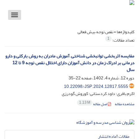
Toggle
vigation
کلیدواژه‌ها =
نقص توجه –بیش فعالی
1
تعداد مقالات:
مقایسه اثربخشی توانبخشی شناختی, آموزش مادران به روش بارکلی و دارو
درمانی بر ادراک زمان در دانش آموزان دارای اختلال نقص توجه 9 تا 12
سال
دوره 12، شماره 4، 1402، صفحه
22-35
10.22098/JSP.2024.12817.5555
اکرم باقری؛ داود کردستانی؛ کوروش گودرزی
1.13 M
مشاهده مقاله
اصل مقاله
مقالات آماده انتشار